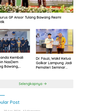
urus GP Ansor Tulang Bawang Resmi
tik
uanda Kembali
Dr. Fauzi, Wakil Ketua
pin NasDem
Golkar Lampung Jadi
ng Bawang,
Pemateri Seminar
etkan Kursi DPRD
Nasional FEB Unila,
anyak di Pemilu
Membangun Fondasi
9
Kuat Melalui 4 Pilar
Selengkapnya
Kebangsaan
ular Post