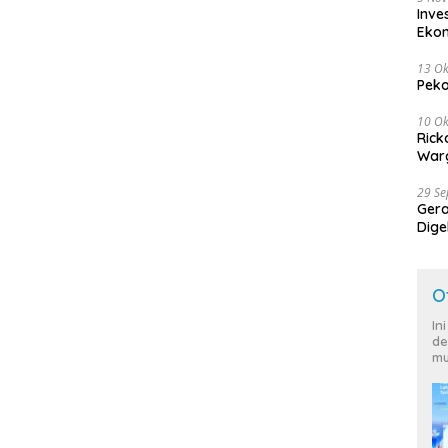
Inve
Eko
13 Ok
Peko
10 Ok
Rick
Warg
29 S
Ger
Dige
Harg
O
In
de
mu