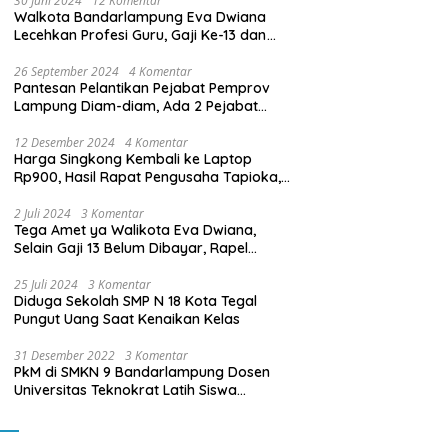
30 Juni 2024
12 Komentar
Walkota Bandarlampung Eva Dwiana
Lecehkan Profesi Guru, Gaji Ke-13 dan
THR Tidak Dibayarkan
26 September 2024
4 Komentar
Pantesan Pelantikan Pejabat Pemprov
Lampung Diam-diam, Ada 2 Pejabat
yang Dilantik Masih Golongan III/b
12 Desember 2024
4 Komentar
Harga Singkong Kembali ke Laptop
Rp900, Hasil Rapat Pengusaha Tapioka,
Petani Singkong dengan Pj. Gubernur
Lampung
2 Juli 2024
3 Komentar
Tega Amet ya Walikota Eva Dwiana,
Selain Gaji 13 Belum Dibayar, Rapel
Kenaikan Gaji 2 Bulan Juga Belum
Dibayar
25 Juli 2024
3 Komentar
Diduga Sekolah SMP N 18 Kota Tegal
Pungut Uang Saat Kenaikan Kelas
31 Desember 2022
3 Komentar
PkM di SMKN 9 Bandarlampung Dosen
Universitas Teknokrat Latih Siswa
Membuat Program Mobil RC Berbasis IoT