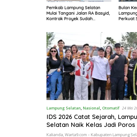
Bulan Kemerdekaan, Bupati
Sekda La
pung Selatan
Lampung Selatan Ajak ASN
Perangka
i Jalan RA Basyid,
Perkuat Semangat Pengabdian
Keterbuk
yek Sudah
dan Tingkatkan Pelayanan
Publik
Lampung Selatan
,
Nasional
,
Otomatif
24 Mei 2
IDS 2026 Catat Sejarah, Lamp
Selatan Naik Kelas Jadi Poros
Otomotif Sumatra
Kalianda, Warta9.com – Kabupaten Lampung Sel