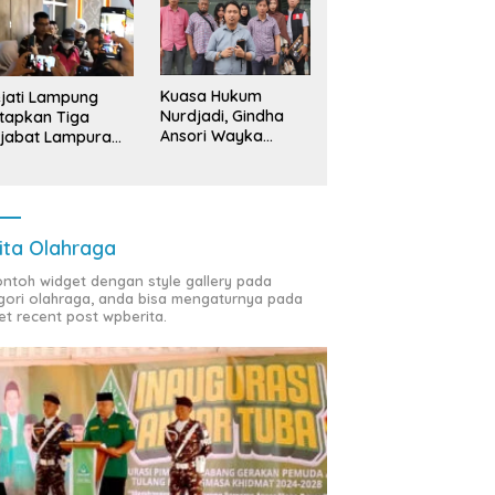
ng Bawang: ‘Kawah
Sedekah Bumi Sumur
B
radimuka’ Pencetak
Kumbang, Warisan 206 Tahun
S
nan Birokrasi Unggul di
yang Terus Dijaga Pemkab
T
insi Lampung
Lampung Selatan dan
D
Kuasa Hukum
jati Lampung
Masyarakat
Nurdjadi, Gindha
tapkan Tiga
Ansori Wayka
jabat Lampura
Laporkan
ersangka
Penyerobotan
Tanah ke Polda
Lampung
ita Olahraga
contoh widget dengan style gallery pada
gori olahraga, anda bisa mengaturnya pada
et recent post wpberita.