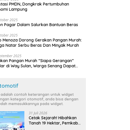
stasi PMDN, Dongkrak Pertumbuhan
nomi Lampung
tober 2025
n Pagar Dalam Salurkan Bantuan Beras
tober 2025
o Menoza Dorong Gerakan Pangan Murah:
a Natar Serbu Beras Dan Minyak Murah
eptember 2025
akan Pangan Murah “Siapa Gerangan”
lar di Way Sulan, Warga Senang Dapat
a Bersubsidi
tomotif
i adalah contoh keterangan untuk widget
ngan kategori otomotif, anda bisa dengan
dah memasukkannya pada widget.
31 Juli 2026
Cetak Sejarah! Hibahkan
Tanah 19 Hektar, Pemkab
Tulang Bawang Siap