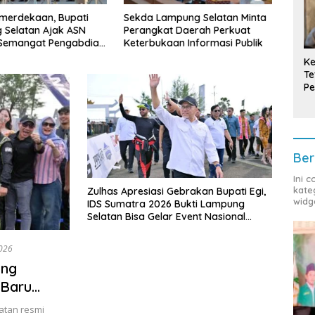
mpung Selatan Minta
Bupati Radityo Egi Tekankan
Tula
t Daerah Perkuat
Dua Kunci Utama
Cand
aan Informasi Publik
Pembangunan Desa: Impact
Pimpi
dan Sustainable
Prov
Ke
Te
Pe
T
Ber
Ini 
kate
Zulhas Apresiasi Gebrakan Bupati Egi,
widg
IDS Sumatra 2026 Bukti Lampung
Selatan Bisa Gelar Event Nasional
Tanpa APBD
026
ung
 Baru
atan resmi