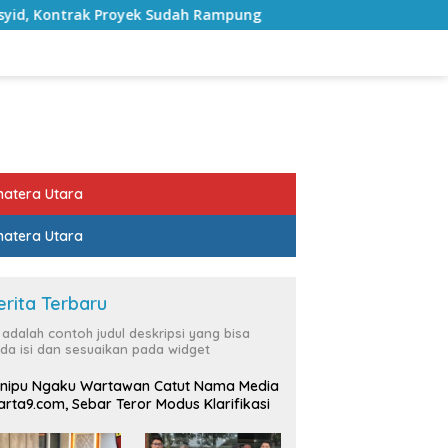
 Proyek Sudah Rampung
Bulan Kemerdekaan, Bupati Lam
atera Utara
atera Utara
erita Terbaru
i adalah contoh judul deskripsi yang bisa
da isi dan sesuaikan pada widget
nipu Ngaku Wartawan Catut Nama Media
rta9.com, Sebar Teror Modus Klarifikasi