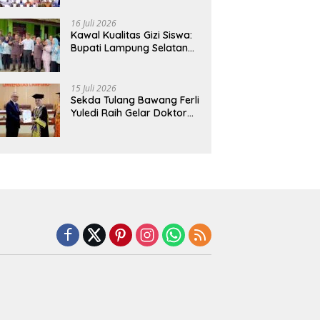
Hadirkan Sekolah Nasional
Terintegrasi Pertama di
16 Juli 2026
Lampung
Kawal Kualitas Gizi Siswa:
Bupati Lampung Selatan
dan Kajati Lampung Tinjau
Langsung Program Makan
Bergizi Gratis di Natar
15 Juli 2026
Sekda Tulang Bawang Ferli
Yuledi Raih Gelar Doktor
Unila, Angkat Model P4GN
Berbasis Kearifan Lokal