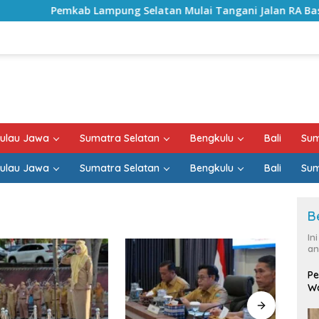
ab Lampung Selatan Mulai Tangani Jalan RA Basyid, Kontrak
ulau Jawa
Sumatra Selatan
Bengkulu
Bali
Sum
ulau Jawa
Sumatra Selatan
Bengkulu
Bali
Sum
B
In
an
Pe
Wa