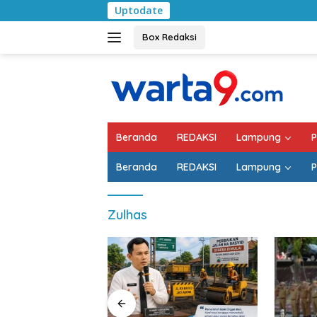
Langsung
Uptodate
Pemk
ke
konten
Box Redaksi
Beranda
REDAKSI
Lampung
P
Beranda
REDAKSI
Lampung
P
Zulhas