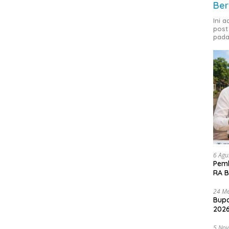
Ber
Ini 
post
pada
6 Agu
Pemk
RA B
24 Me
Bupa
2026
5 No