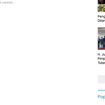
al setelah…
Peng
Dilan
H. J
Pim
Tula
Targ
Terb
202
Pop