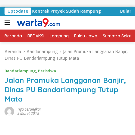
Langsung ke konten
A Basyid, Kontrak Proyek Sudah Rampung
Uptodate
Bulan Kemerd
Beranda
REDAKSI
Lampung
Pulau Jawa
Sumatra Selata
Beranda
Bandarlampung
Jalan Pramuka Langganan Banjir,
Dinas PU Bandarlampung Tutup Mata
Bandarlampung
,
Peristiwa
Jalan Pramuka Langganan Banjir,
Dinas PU Bandarlampung Tutup
Mata
Tiga Serangkai
5 Maret 2018