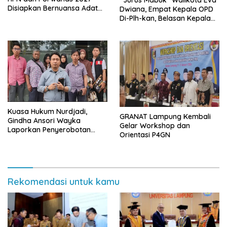
“Jurus Mabuk” Walikota Eva
Disiapkan Bernuansa Adat
Dwiana, Empat Kepala OPD
Sai Bumi Ruwa Jurai
Di-Plh-kan, Belasan Kepala
SD dan SMP Rangkap
Jabatan Plt
Kuasa Hukum Nurdjadi,
GRANAT Lampung Kembali
Gindha Ansori Wayka
Gelar Workshop dan
Laporkan Penyerobotan
Orientasi P4GN
Tanah ke Polda Lampung
Rekomendasi untuk kamu