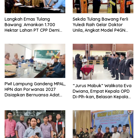
Langkah Emas Tulang
Sekda Tulang Bawang Ferli
Bawang: Amankan 1.700
Yuledi Raih Gelar Doktor
Hektar Lahan PT CPP Demi
Unila, Angkat Model P4GN
Kembangkan Kawasan
Berbasis Kearifan Lokal
Ekonomi Biru
PWI Lampung Gandeng MPAL,
“Jurus Mabuk” Walikota Eva
HPN dan Porwanas 2027
Dwiana, Empat Kepala OPD
Disiapkan Bernuansa Adat
Di-Plh-kan, Belasan Kepala
Sai Bumi Ruwa Jurai
SD dan SMP Rangkap
Jabatan Plt