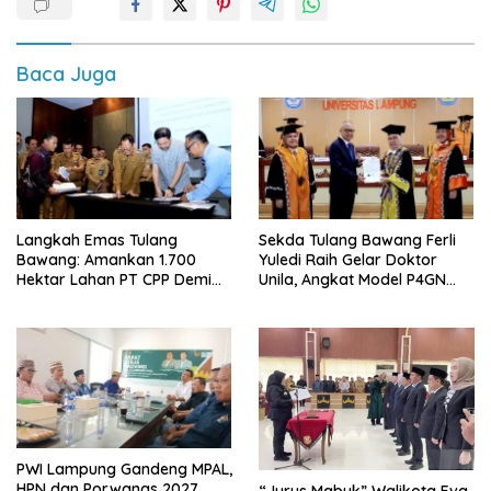
Baca Juga
Langkah Emas Tulang
Sekda Tulang Bawang Ferli
Bawang: Amankan 1.700
Yuledi Raih Gelar Doktor
Hektar Lahan PT CPP Demi
Unila, Angkat Model P4GN
Kembangkan Kawasan
Berbasis Kearifan Lokal
Ekonomi Biru
PWI Lampung Gandeng MPAL,
HPN dan Porwanas 2027