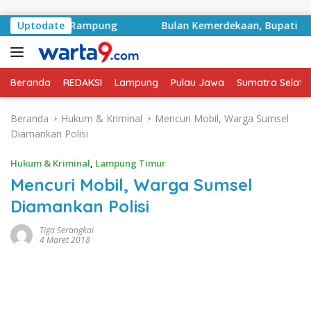
Langsung ke konten
oyek Sudah Rampung
Uptodate
Bulan Kemerdekaan, Bupati Lampun
Beranda
REDAKSI
Lampung
Pulau Jawa
Sumatra Selata
Beranda
Hukum & Kriminal
Mencuri Mobil, Warga Sumsel
Diamankan Polisi
Hukum & Kriminal
,
Lampung Timur
Mencuri Mobil, Warga Sumsel
Diamankan Polisi
Tiga Serangkai
4 Maret 2018