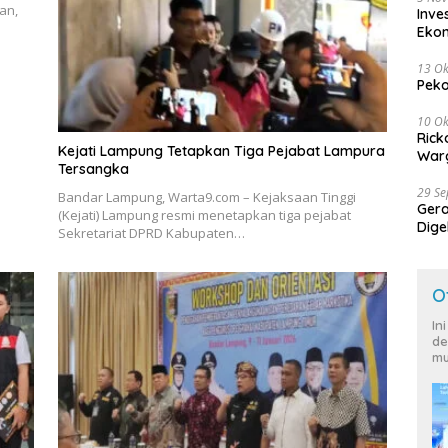
an,
Inve
Eko
13 Ok
Peko
10 Ok
Rick
Kejati Lampung Tetapkan Tiga Pejabat Lampura
Warg
Tersangka
29 S
Bandar Lampung, Warta9.com – Kejaksaan Tinggi
Ger
(Kejati) Lampung resmi menetapkan tiga pejabat
Dige
Sekretariat DPRD Kabupaten…
Harg
O
In
de
mu