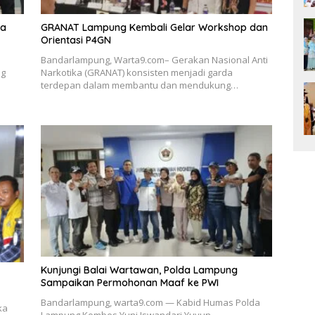
ka
GRANAT Lampung Kembali Gelar Workshop dan
Orientasi P4GN
Bandarlampung, Warta9.com– Gerakan Nasional Anti
ng
Narkotika (GRANAT) konsisten menjadi garda
terdepan dalam membantu dan mendukung…
Kunjungi Balai Wartawan, Polda Lampung
Sampaikan Permohonan Maaf ke PWI
Bandarlampung, warta9.com — Kabid Humas Polda
ka
Lampung Kombes Yuni Iswandari Yuyun