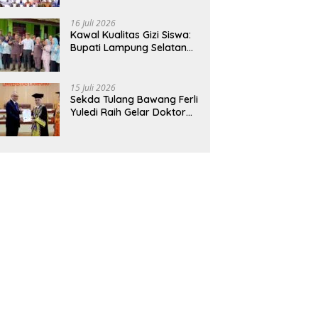
Hadirkan Sekolah Nasional
Terintegrasi Pertama di
16 Juli 2026
Lampung
Kawal Kualitas Gizi Siswa:
Bupati Lampung Selatan
dan Kajati Lampung Tinjau
Langsung Program Makan
Bergizi Gratis di Natar
15 Juli 2026
Sekda Tulang Bawang Ferli
Yuledi Raih Gelar Doktor
Unila, Angkat Model P4GN
Berbasis Kearifan Lokal