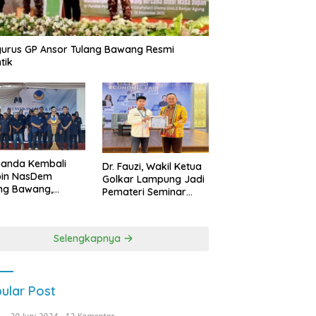
urus GP Ansor Tulang Bawang Resmi
tik
uanda Kembali
Dr. Fauzi, Wakil Ketua
pin NasDem
Golkar Lampung Jadi
ng Bawang,
Pemateri Seminar
etkan Kursi DPRD
Nasional FEB Unila,
anyak di Pemilu
Membangun Fondasi
9
Kuat Melalui 4 Pilar
Selengkapnya
Kebangsaan
ular Post