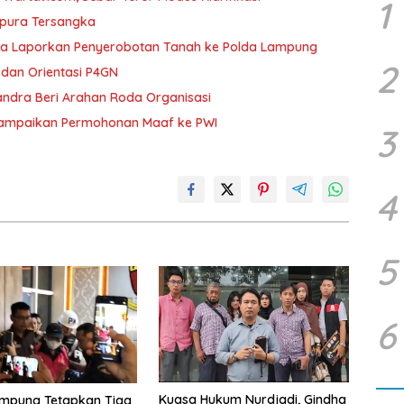
1
mpura Tersangka
ka Laporkan Penyerobotan Tanah ke Polda Lampung
2
dan Orientasi P4GN
andra Beri Arahan Roda Organisasi
Sampaikan Permohonan Maaf ke PWI
3
4
5
6
Kuasa Hukum Nurdjadi, Gindha
ampung Tetapkan Tiga