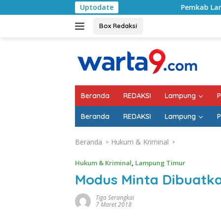
Langsung
Uptodate
Pemkab Lampung Selatan Mulai 
ke
konten
Box Redaksi
Beranda
REDAKSI
Lampung
P
Beranda
REDAKSI
Lampung
P
Beranda
Hukum & Kriminal
Hukum & Kriminal
,
Lampung Timur
Modus Minta Dibuatka
Tiga Serangkai
7 Maret 2018