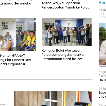
Ber
Ansori Wayka Laporkan
 Lampura Tersangka
Penyerobotan Tanah ke Polda
Ini 
Lampung
post
pada
Kunjungi Balai Wartawan,
Polda Lampung Sampaikan
e Kantor GRANAT
Permohonan Maaf ke PWI
ony Eka Candra Beri
oda Organisasi
6 Agu
Pemk
RA B
24 Me
Bupa
2026
resmi
5 No