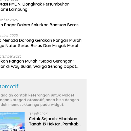
stasi PMDN, Dongkrak Pertumbuhan
nomi Lampung
tober 2025
n Pagar Dalam Salurkan Bantuan Beras
tober 2025
o Menoza Dorong Gerakan Pangan Murah:
a Natar Serbu Beras Dan Minyak Murah
eptember 2025
akan Pangan Murah “Siapa Gerangan”
lar di Way Sulan, Warga Senang Dapat
a Bersubsidi
tomotif
i adalah contoh keterangan untuk widget
ngan kategori otomotif, anda bisa dengan
dah memasukkannya pada widget.
31 Juli 2026
Cetak Sejarah! Hibahkan
Tanah 19 Hektar, Pemkab
Tulang Bawang Siap