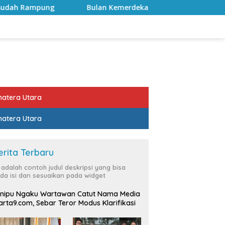
Bulan Kemerdekaan, Bupati Lampung Selatan Ajak ASN Per
atera Utara
atera Utara
erita Terbaru
i adalah contoh judul deskripsi yang bisa
da isi dan sesuaikan pada widget
nipu Ngaku Wartawan Catut Nama Media
rta9.com, Sebar Teror Modus Klarifikasi