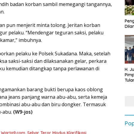
indih badan korban sambil memegangi tangannya,
n.
Peng
an pun menjerit minta tolong. Jeritan korban
Dilan
gur pelaku. “Mendengar teguran saksi, pelaku
 kamar,” imbuhnya.
porkan pelaku ke Polsek Sukadana. Maka, setelah
sa saksi-saksi dan dilaksanakan gelar, perkara
aku kemudian ditangkap tanpa perlawanan di
H. J
Pim
Tula
Targ
engamankan barang bukti berupa kaos oblong
Terb
202
ana jeans panjang warna abu-abu, serta kemeja
kombinasi abu-abu dan biru dongker. Termasuk
u-abu.
(W9-jos)
Pop
arta9.com, Sebar Teror Modus Klarifikasi