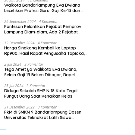
30 Juni 2024
12 Komentar
Walkota Bandarlampung Eva Dwiana
Lecehkan Profesi Guru, Gaji Ke-13 dan
THR Tidak Dibayarkan
26 September 2024
4 Komentar
Pantesan Pelantikan Pejabat Pemprov
Lampung Diam-diam, Ada 2 Pejabat
yang Dilantik Masih Golongan III/b
12 Desember 2024
4 Komentar
Harga Singkong Kembali ke Laptop
Rp900, Hasil Rapat Pengusaha Tapioka,
Petani Singkong dengan Pj. Gubernur
Lampung
2 Juli 2024
3 Komentar
Tega Amet ya Walikota Eva Dwiana,
Selain Gaji 13 Belum Dibayar, Rapel
Kenaikan Gaji 2 Bulan Juga Belum
Dibayar
25 Juli 2024
3 Komentar
Diduga Sekolah SMP N 18 Kota Tegal
Pungut Uang Saat Kenaikan Kelas
31 Desember 2022
3 Komentar
PkM di SMKN 9 Bandarlampung Dosen
Universitas Teknokrat Latih Siswa
Membuat Program Mobil RC Berbasis IoT