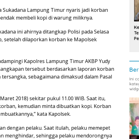
a Sukadana Lampung Timur nyaris jadi korban
endak membeli kopi di warung miliknya.
Ke
kadana ini ahirnya ditangkap Polisi pada Selasa
Te
Pe
ib, setelah dilaporkan korban ke Mapolsek
T
ndampingi Kapolres Lampung Timur AKBP Yudy
angkapan tersebut berdasarkan laporan korban
Ber
h tersangka, sebagaimana dimaksud dalam Pasal
Ini 
kate
widg
aret 2018) sekitar pukul 11.00 WIB. Saat itu,
korban, kemudian minta dibuatkan kopi. Korban
embuatkannya,” kata Kapolsek.
an dengan pelaku. Saat itulah, pelaku memepet
n menghindar, sehingga pelaku mendorongnya