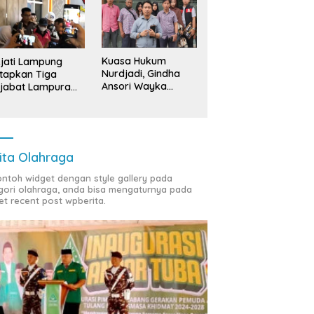
Kuasa Hukum
jati Lampung
Nurdjadi, Gindha
tapkan Tiga
Ansori Wayka
jabat Lampura
Laporkan
ersangka
Penyerobotan
Tanah ke Polda
Lampung
ita Olahraga
contoh widget dengan style gallery pada
gori olahraga, anda bisa mengaturnya pada
et recent post wpberita.