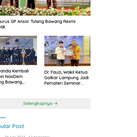
urus GP Ansor Tulang Bawang Resmi
tik
uanda Kembali
Dr. Fauzi, Wakil Ketua
pin NasDem
Golkar Lampung Jadi
ng Bawang,
Pemateri Seminar
etkan Kursi DPRD
Nasional FEB Unila,
anyak di Pemilu
Membangun Fondasi
9
Kuat Melalui 4 Pilar
Selengkapnya
Kebangsaan
ular Post