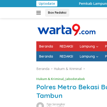
Langsung
Uptodate
Pemkab Lampung Selatan Mulai Tang
ke
konten
Box Redaksi
Beranda
REDAKSI
Lampung
P
Beranda
REDAKSI
Lampung
P
Beranda
Hukum & Kriminal
Hukum & Kriminal
,
Jabodetabek
Polres Metro Bekasi 
Tambun
Tiga Serangkai