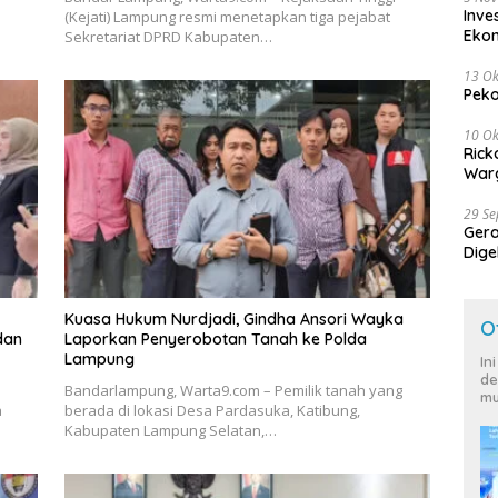
Inve
(Kejati) Lampung resmi menetapkan tiga pejabat
Eko
Sekretariat DPRD Kabupaten…
13 Ok
Peko
10 Ok
Rick
Warg
29 S
Ger
Dige
Harg
Kuasa Hukum Nurdjadi, Gindha Ansori Wayka
O
dan
Laporkan Penyerobotan Tanah ke Polda
Lampung
In
de
Bandarlampung, Warta9.com – Pemilik tanah yang
mu
a
berada di lokasi Desa Pardasuka, Katibung,
Kabupaten Lampung Selatan,…