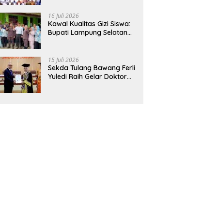
Hadirkan Sekolah Nasional
Terintegrasi Pertama di
16 Juli 2026
Lampung
Kawal Kualitas Gizi Siswa:
Bupati Lampung Selatan
dan Kajati Lampung Tinjau
Langsung Program Makan
Bergizi Gratis di Natar
15 Juli 2026
Sekda Tulang Bawang Ferli
Yuledi Raih Gelar Doktor
Unila, Angkat Model P4GN
Berbasis Kearifan Lokal