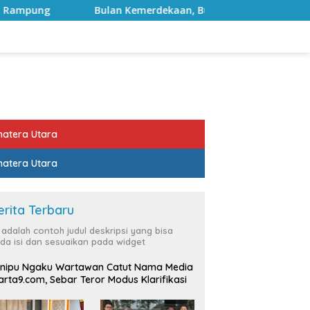
Bulan Kemerdekaan, Bupati Lampung Selatan Ajak ASN Perkuat
atera Utara
atera Utara
erita Terbaru
i adalah contoh judul deskripsi yang bisa
da isi dan sesuaikan pada widget
nipu Ngaku Wartawan Catut Nama Media
rta9.com, Sebar Teror Modus Klarifikasi