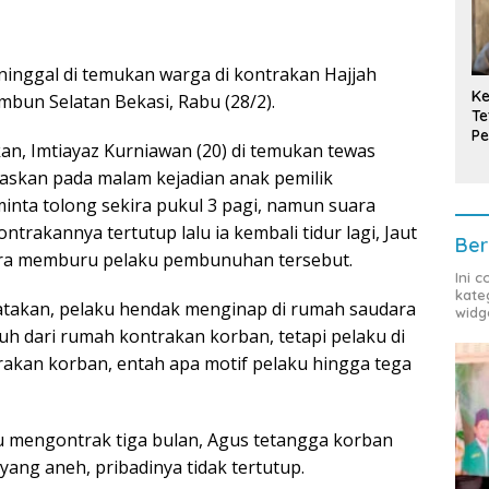
inggal di temukan warga di kontrakan Hajjah
Ke
un Selatan Bekasi, Rabu (28/2).
Te
Pe
n, Imtiayaz Kurniawan (20) di temukan tewas
T
elaskan pada malam kejadian anak pemilik
nta tolong sekira pukul 3 pagi, namun suara
ontrakannya tertutup lalu ia kembali tidur lagi, Jaut
Ber
era memburu pelaku pembunuhan tersebut.
Ini 
kate
atakan, pelaku hendak menginap di rumah saudara
widg
h dari rumah kontrakan korban, tetapi pelaku di
akan korban, entah apa motif pelaku hingga tega
ru mengontrak tiga bulan, Agus tetangga korban
yang aneh, pribadinya tidak tertutup.