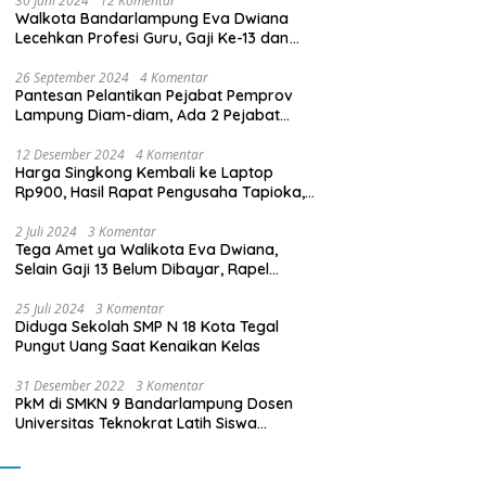
30 Juni 2024
12 Komentar
Walkota Bandarlampung Eva Dwiana
Lecehkan Profesi Guru, Gaji Ke-13 dan
THR Tidak Dibayarkan
26 September 2024
4 Komentar
Pantesan Pelantikan Pejabat Pemprov
Lampung Diam-diam, Ada 2 Pejabat
yang Dilantik Masih Golongan III/b
12 Desember 2024
4 Komentar
Harga Singkong Kembali ke Laptop
Rp900, Hasil Rapat Pengusaha Tapioka,
Petani Singkong dengan Pj. Gubernur
Lampung
2 Juli 2024
3 Komentar
Tega Amet ya Walikota Eva Dwiana,
Selain Gaji 13 Belum Dibayar, Rapel
Kenaikan Gaji 2 Bulan Juga Belum
Dibayar
25 Juli 2024
3 Komentar
Diduga Sekolah SMP N 18 Kota Tegal
Pungut Uang Saat Kenaikan Kelas
31 Desember 2022
3 Komentar
PkM di SMKN 9 Bandarlampung Dosen
Universitas Teknokrat Latih Siswa
Membuat Program Mobil RC Berbasis IoT