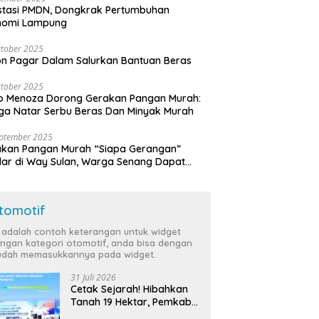
stasi PMDN, Dongkrak Pertumbuhan
nomi Lampung
tober 2025
n Pagar Dalam Salurkan Bantuan Beras
tober 2025
o Menoza Dorong Gerakan Pangan Murah:
a Natar Serbu Beras Dan Minyak Murah
eptember 2025
akan Pangan Murah “Siapa Gerangan”
lar di Way Sulan, Warga Senang Dapat
a Bersubsidi
tomotif
i adalah contoh keterangan untuk widget
ngan kategori otomotif, anda bisa dengan
dah memasukkannya pada widget.
31 Juli 2026
Cetak Sejarah! Hibahkan
Tanah 19 Hektar, Pemkab
Tulang Bawang Siap