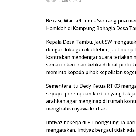
1 Maret 2018
Bekasi, Warta9.com
– Seorang pria men
Hamidah di Kampung Bahagia Desa Tamb
Kepala Desa Tambu, Jaut SW mengataka
dengan luka gorok di leher, Jaut menj
kontrakan mendengar suara teriakan mi
semakin kecil dan ketika di lihat pintu k
meminta kepada pihak kepolisian seg
Sementara itu Dedy Ketua RT 03 meng
sepupu perempuan korban yang tak jau
arahkan agar menginap di rumah kontr
menghabisi nyawa korban.
Imtiyaz bekerja di PT hongsung, ia ba
mengatakan, Imtiyaz bergaul tidak ada 