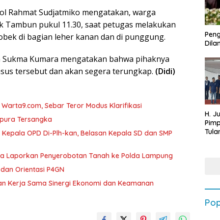
ol Rahmat Sudjatmiko mengatakan, warga
ek Tambun pukul 11.30, saat petugas melakukan
Peng
obek di bagian leher kanan dan di punggung.
Dilan
ra Sukma Kumara mengatakan bahwa pihaknya
asus tersebut dan akan segera terungkap.
(Didi)
arta9.com, Sebar Teror Modus Klarifikasi
H. J
mpura Tersangka
Pim
Tula
 Kepala OPD Di-Plh-kan, Belasan Kepala SD dan SMP
Targ
Terb
ka Laporkan Penyerobotan Tanah ke Polda Lampung
202
dan Orientasi P4GN
tan Kerja Sama Sinergi Ekonomi dan Keamanan
Pop