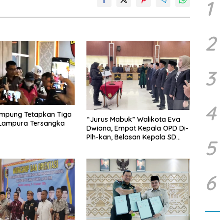
1
2
3
4
ampung Tetapkan Tiga
“Jurus Mabuk” Walikota Eva
 Lampura Tersangka
Dwiana, Empat Kepala OPD Di-
Plh-kan, Belasan Kepala SD
5
dan SMP Rangkap Jabatan Plt
6