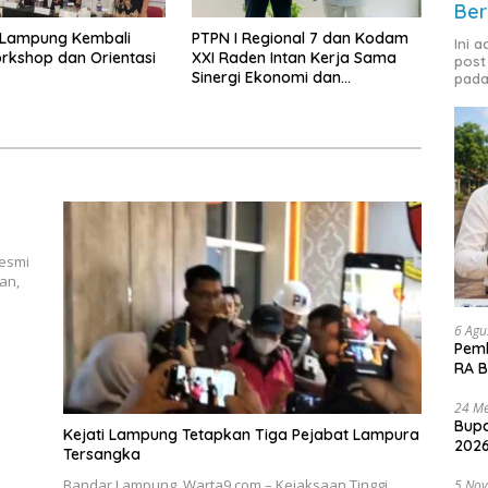
Ber
Lampung Kembali
PTPN I Regional 7 dan Kodam
Ini 
rkshop dan Orientasi
XXI Raden Intan Kerja Sama
post
Sinergi Ekonomi dan
pada
Keamanan
resmi
an,
6 Agu
Pemk
RA B
24 Me
Bupa
Kejati Lampung Tetapkan Tiga Pejabat Lampura
2026
Tersangka
Bandar Lampung, Warta9.com – Kejaksaan Tinggi
5 No