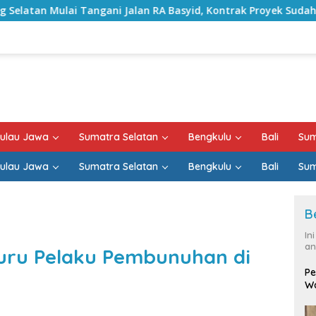
ani Jalan RA Basyid, Kontrak Proyek Sudah Rampung
ulau Jawa
Sumatra Selatan
Bengkulu
Bali
Sum
ulau Jawa
Sumatra Selatan
Bengkulu
Bali
Sum
B
In
an
Buru Pelaku Pembunuhan di
Pe
Wa