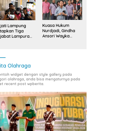
Kuasa Hukum
jati Lampung
Nurdjadi, Gindha
tapkan Tiga
Ansori Wayka
jabat Lampura
Laporkan
ersangka
Penyerobotan
Tanah ke Polda
Lampung
ita Olahraga
contoh widget dengan style gallery pada
gori olahraga, anda bisa mengaturnya pada
et recent post wpberita.