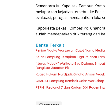
Sementara itu Kapolsek Tambun Komp
melaporkan kejadian tersebut ke Pols
evakuasi, petugas mendapatkan luka s
Kapolresta Bekasi Kombes Pol Chand
sudah mendapatkan titik terang dari k
Berita Terkait
Penipu Ngaku Wartawan Catut Nama Media W
Kejati Lampung Tetapkan Tiga Pejabat La
“Jurus Mabuk” Walikota Eva Dwiana, Empat
Rangkap Jabatan Plt
Kuasa Hukum Nurdjadi, Gindha Ansori Way
GRANAT Lampung Kembali Gelar Workshop 
PTPN I Regional 7 dan Kodam XXI Raden In
Komentar