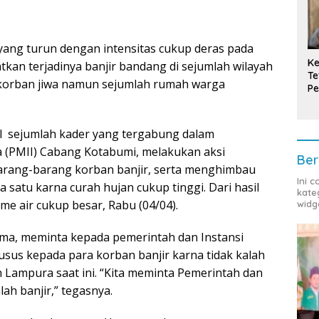
yang turun dengan intensitas cukup deras pada
Ke
tkan terjadinya banjir bandang di sejumlah wilayah
Te
korban jiwa namun sejumlah rumah warga
Pe
T
al sejumlah kader yang tergabung dalam
 (PMII) Cabang Kotabumi, melakukan aksi
Ber
arang-barang korban banjir, serta menghimbau
Ini 
satu karna curah hujan cukup tinggi. Dari hasil
kate
 air cukup besar, Rabu (04/04).
widg
ma, meminta kepada pemerintah dan Instansi
sus kepada para korban banjir karna tidak kalah
 Lampura saat ini. “Kita meminta Pemerintah dan
ah banjir,” tegasnya.