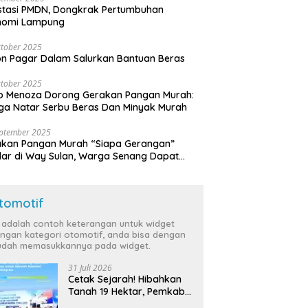
stasi PMDN, Dongkrak Pertumbuhan
nomi Lampung
tober 2025
n Pagar Dalam Salurkan Bantuan Beras
tober 2025
o Menoza Dorong Gerakan Pangan Murah:
a Natar Serbu Beras Dan Minyak Murah
eptember 2025
akan Pangan Murah “Siapa Gerangan”
lar di Way Sulan, Warga Senang Dapat
a Bersubsidi
tomotif
i adalah contoh keterangan untuk widget
ngan kategori otomotif, anda bisa dengan
dah memasukkannya pada widget.
31 Juli 2026
Cetak Sejarah! Hibahkan
Tanah 19 Hektar, Pemkab
Tulang Bawang Siap