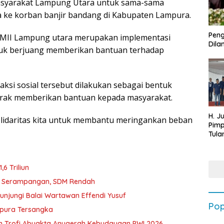
masyarakat Lampung Utara untuk sama-sama
 ke korban banjir bandang di Kabupaten Lampura.
Peng
PMII Lampung utara merupakan implementasi
Dilan
uk berjuang memberikan bantuan terhadap
ksi sosial tersebut dilakukan sebagai bentuk
gerak memberikan bantuan kepada masyarakat.
H. J
solidaritas kita untuk membantu meringankan beban
Pim
Tula
Targ
Terb
202
6 Triliun
D Serampangan, SDM Rendah
unjungi Balai Wartawan Effendi Yusuf
Pop
mpura Tersangka
h Trofi Abyakta Anugerah Kebudayaan PWI 2026