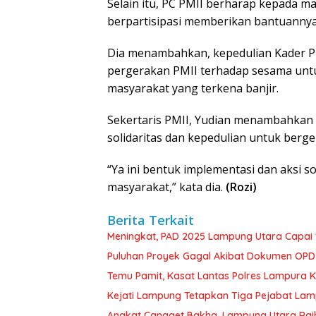
Selain itu, PC PMII berharap kepada 
berpartisipasi memberikan bantuannya
Dia menambahkan, kepedulian Kader 
pergerakan PMII terhadap sesama unt
masyarakat yang terkena banjir.
Sekertaris PMII, Yudian menambahkan a
solidaritas dan kepedulian untuk ber
“Ya ini bentuk implementasi dan aksi 
masyarakat,” kata dia.
(Rozi)
Berita Terkait
Meningkat, PAD 2025 Lampung Utara Capai 1,
Puluhan Proyek Gagal Akibat Dokumen OP
Temu Pamit, Kasat Lantas Polres Lampura K
Kejati Lampung Tetapkan Tiga Pejabat La
Angkat Cangget Bakha, Lampung Utara Rai