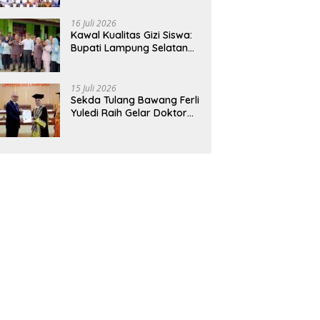
Hadirkan Sekolah Nasional
Terintegrasi Pertama di
16 Juli 2026
Lampung
Kawal Kualitas Gizi Siswa:
Bupati Lampung Selatan
dan Kajati Lampung Tinjau
Langsung Program Makan
Bergizi Gratis di Natar
15 Juli 2026
Sekda Tulang Bawang Ferli
Yuledi Raih Gelar Doktor
Unila, Angkat Model P4GN
Berbasis Kearifan Lokal