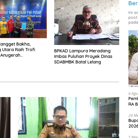
Ber
Ini 
post
pada
Cangget Bakha,
Utara Raih Trofi
BPKAD Lampura Meradang
 Anugerah
Imbas Puluhan Proyek Dinas
aan PWI 2026
SDABMBK Batal Lelang
6 Agu
Pemk
RA B
24 Me
Bupa
2026
5 No