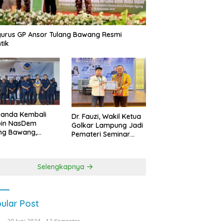
urus GP Ansor Tulang Bawang Resmi
tik
uanda Kembali
Dr. Fauzi, Wakil Ketua
pin NasDem
Golkar Lampung Jadi
ng Bawang,
Pemateri Seminar
etkan Kursi DPRD
Nasional FEB Unila,
anyak di Pemilu
Membangun Fondasi
9
Kuat Melalui 4 Pilar
Selengkapnya
Kebangsaan
ular Post