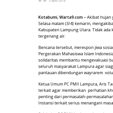
5 April 2018
Kotabumi, Warta9.com –
Akibat hujan 
Selasa malam (3/4) kemarin, mengakiba
Kabupaten Lampung Utara. Tidak ada 
tergenang air.
Bencana tersebut, merespon jiwa sosi
Pergerakan Mahasiswa Islam Indonesia
solidaritas membantu mengevakuasi b
seluruh masyarakat Lampura agar siaga 
pantauan dibendungan wayrarem volume
Ketua Umum PC PMII Lampura, Aris Ta
terkait agar memberikan perhatian khu
penting dari permasalah-permasalahan
Instansi terkait serius menangani masal