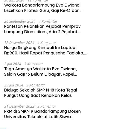
30 Juni 2024
12 Komentar
Walkota Bandarlampung Eva Dwiana
Lecehkan Profesi Guru, Gaji Ke-13 dan
THR Tidak Dibayarkan
26 September 2024
4 Komentar
Pantesan Pelantikan Pejabat Pemprov
Lampung Diam-diam, Ada 2 Pejabat
yang Dilantik Masih Golongan III/b
12 Desember 2024
4 Komentar
Harga Singkong Kembali ke Laptop
Rp900, Hasil Rapat Pengusaha Tapioka,
Petani Singkong dengan Pj. Gubernur
Lampung
2 Juli 2024
3 Komentar
Tega Amet ya Walikota Eva Dwiana,
Selain Gaji 13 Belum Dibayar, Rapel
Kenaikan Gaji 2 Bulan Juga Belum
Dibayar
25 Juli 2024
3 Komentar
Diduga Sekolah SMP N 18 Kota Tegal
Pungut Uang Saat Kenaikan Kelas
31 Desember 2022
3 Komentar
PkM di SMKN 9 Bandarlampung Dosen
Universitas Teknokrat Latih Siswa
Membuat Program Mobil RC Berbasis IoT