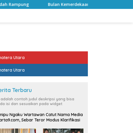
Bulan Kemerdekaan, Bupati Lampung Selatan Ajak ASN P
atera Utara
atera Utara
erita Terbaru
i adalah contoh judul deskripsi yang bisa
da isi dan sesuaikan pada widget
nipu Ngaku Wartawan Catut Nama Media
rta9.com, Sebar Teror Modus Klarifikasi