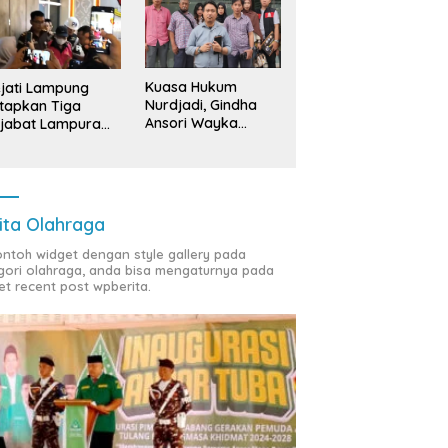
Kuasa Hukum
jati Lampung
Nurdjadi, Gindha
tapkan Tiga
Ansori Wayka
jabat Lampura
Laporkan
ersangka
Penyerobotan
Tanah ke Polda
Lampung
ita Olahraga
contoh widget dengan style gallery pada
gori olahraga, anda bisa mengaturnya pada
et recent post wpberita.