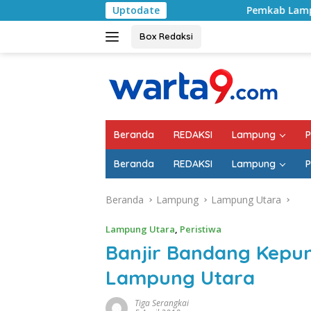
Langsung
Uptodate
Pemkab Lampung Selatan Mul
ke
konten
Box Redaksi
Beranda
REDAKSI
Lampung
P
Beranda
REDAKSI
Lampung
P
Beranda
Lampung
Lampung Utara
Lampung Utara
,
Peristiwa
Banjir Bandang Kepu
Lampung Utara
Tiga Serangkai