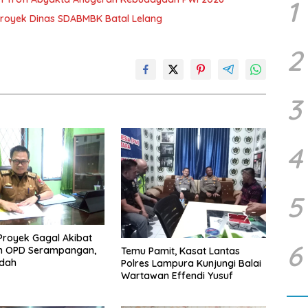
1
royek Dinas SDABMBK Batal Lelang
2
3
4
5
Proyek Gagal Akibat
6
 OPD Serampangan,
Temu Pamit, Kasat Lantas
dah
Polres Lampura Kunjungi Balai
Wartawan Effendi Yusuf