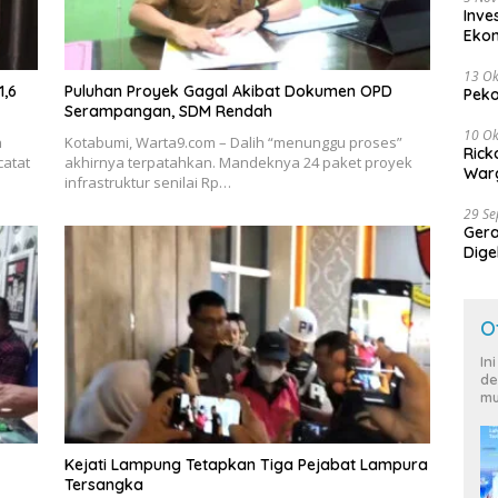
Inve
Eko
13 Ok
1,6
Puluhan Proyek Gagal Akibat Dokumen OPD
Peko
Serampangan, SDM Rendah
10 Ok
h
Kotabumi, Warta9.com – Dalih “menunggu proses”
Rick
catat
akhirnya terpatahkan. Mandeknya 24 paket proyek
Warg
infrastruktur senilai Rp…
29 S
Ger
Dige
Harg
O
In
de
mu
Kejati Lampung Tetapkan Tiga Pejabat Lampura
Tersangka