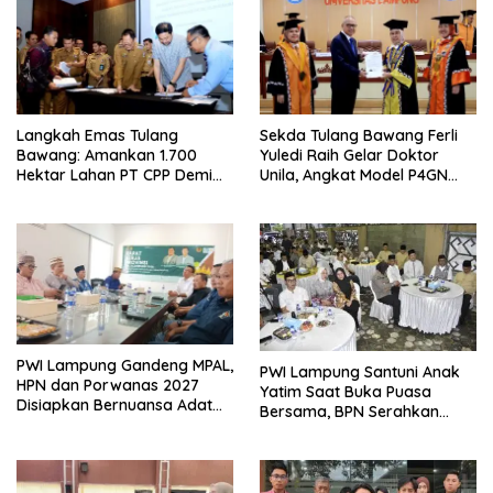
Langkah Emas Tulang
Sekda Tulang Bawang Ferli
Bawang: Amankan 1.700
Yuledi Raih Gelar Doktor
Hektar Lahan PT CPP Demi
Unila, Angkat Model P4GN
Kembangkan Kawasan
Berbasis Kearifan Lokal
Ekonomi Biru
PWI Lampung Gandeng MPAL,
PWI Lampung Santuni Anak
HPN dan Porwanas 2027
Yatim Saat Buka Puasa
Disiapkan Bernuansa Adat
Bersama, BPN Serahkan
Sai Bumi Ruwa Jurai
Sertifikat Tanah Kantor