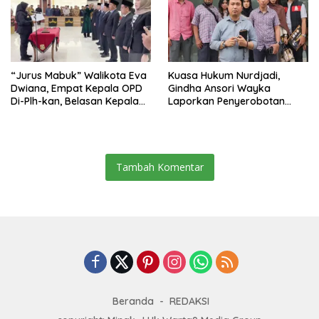
“Jurus Mabuk” Walikota Eva
Kuasa Hukum Nurdjadi,
Dwiana, Empat Kepala OPD
Gindha Ansori Wayka
Di-Plh-kan, Belasan Kepala
Laporkan Penyerobotan
SD dan SMP Rangkap
Tanah ke Polda Lampung
Jabatan Plt
Tambah Komentar
Beranda
REDAKSI