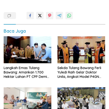
Baca Juga
Langkah Emas Tulang
Sekda Tulang Bawang Ferli
Bawang: Amankan 1.700
Yuledi Raih Gelar Doktor
Hektar Lahan PT CPP Demi
Unila, Angkat Model P4GN
Kembangkan Kawasan
Berbasis Kearifan Lokal
Ekonomi Biru