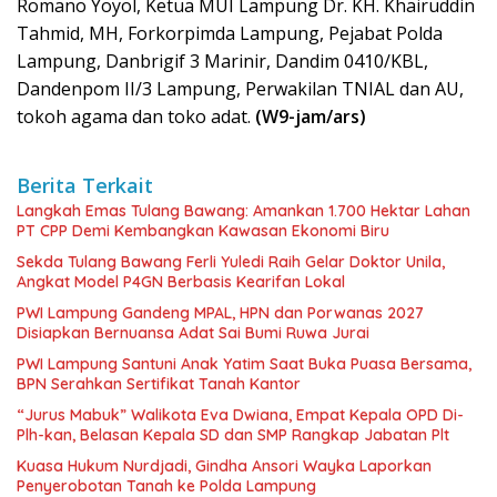
Romano Yoyol, Ketua MUI Lampung Dr. KH. Khairuddin
Tahmid, MH, Forkorpimda Lampung, Pejabat Polda
Lampung, Danbrigif 3 Marinir, Dandim 0410/KBL,
Dandenpom II/3 Lampung, Perwakilan TNIAL dan AU,
tokoh agama dan toko adat.
(W9-jam/ars)
Berita Terkait
Langkah Emas Tulang Bawang: Amankan 1.700 Hektar Lahan
PT CPP Demi Kembangkan Kawasan Ekonomi Biru
Sekda Tulang Bawang Ferli Yuledi Raih Gelar Doktor Unila,
Angkat Model P4GN Berbasis Kearifan Lokal
PWI Lampung Gandeng MPAL, HPN dan Porwanas 2027
Disiapkan Bernuansa Adat Sai Bumi Ruwa Jurai
PWI Lampung Santuni Anak Yatim Saat Buka Puasa Bersama,
BPN Serahkan Sertifikat Tanah Kantor
“Jurus Mabuk” Walikota Eva Dwiana, Empat Kepala OPD Di-
Plh-kan, Belasan Kepala SD dan SMP Rangkap Jabatan Plt
Kuasa Hukum Nurdjadi, Gindha Ansori Wayka Laporkan
Penyerobotan Tanah ke Polda Lampung