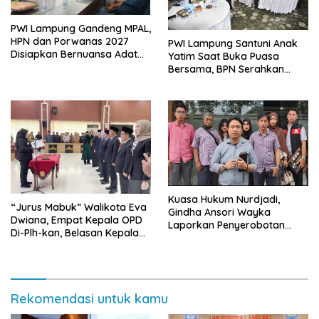
PWI Lampung Gandeng MPAL,
HPN dan Porwanas 2027
PWI Lampung Santuni Anak
Disiapkan Bernuansa Adat
Yatim Saat Buka Puasa
Sai Bumi Ruwa Jurai
Bersama, BPN Serahkan
Sertifikat Tanah Kantor
Kuasa Hukum Nurdjadi,
“Jurus Mabuk” Walikota Eva
Gindha Ansori Wayka
Dwiana, Empat Kepala OPD
Laporkan Penyerobotan
Di-Plh-kan, Belasan Kepala
Tanah ke Polda Lampung
SD dan SMP Rangkap
Jabatan Plt
Rekomendasi untuk kamu