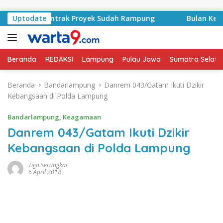
Langsung ke konten
Basyid, Kontrak Proyek Sudah Rampung
Uptodate
Bulan Kemerdek
Beranda
REDAKSI
Lampung
Pulau Jawa
Sumatra Selata
Beranda
Bandarlampung
Danrem 043/Gatam Ikuti Dzikir
Kebangsaan di Polda Lampung
Bandarlampung
,
Keagamaan
Danrem 043/Gatam Ikuti Dzikir
Kebangsaan di Polda Lampung
Tiga Serangkai
6 April 2018