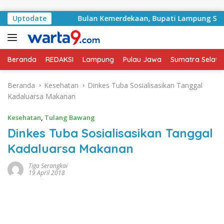
Langsung ke konten
ampung
Uptodate
Bulan Kemerdekaan, Bupati Lampung Selatan Aj
Beranda
REDAKSI
Lampung
Pulau Jawa
Sumatra Selata
Beranda
Kesehatan
Dinkes Tuba Sosialisasikan Tanggal
Kadaluarsa Makanan
Kesehatan
,
Tulang Bawang
Dinkes Tuba Sosialisasikan Tanggal
Kadaluarsa Makanan
Tiga Serangkai
19 April 2018