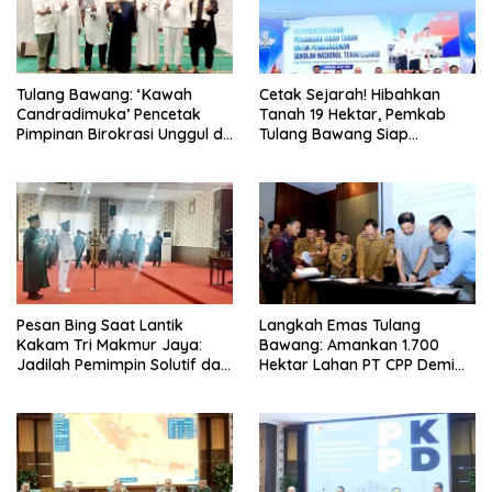
Tulang Bawang: ‘Kawah
Cetak Sejarah! Hibahkan
Candradimuka’ Pencetak
Tanah 19 Hektar, Pemkab
Pimpinan Birokrasi Unggul di
Tulang Bawang Siap
Provinsi Lampung
Hadirkan Sekolah Nasional
Terintegrasi Pertama di
Lampung
Pesan Bing Saat Lantik
Langkah Emas Tulang
Kakam Tri Makmur Jaya:
Bawang: Amankan 1.700
Jadilah Pemimpin Solutif dan
Hektar Lahan PT CPP Demi
Berintegritas!
Kembangkan Kawasan
Ekonomi Biru