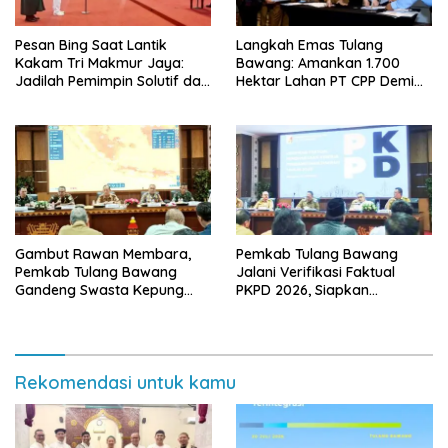
Pesan Bing Saat Lantik
Langkah Emas Tulang
Kakam Tri Makmur Jaya:
Bawang: Amankan 1.700
Jadilah Pemimpin Solutif dan
Hektar Lahan PT CPP Demi
Berintegritas!
Kembangkan Kawasan
Ekonomi Biru
Gambut Rawan Membara,
Pemkab Tulang Bawang
Pemkab Tulang Bawang
Jalani Verifikasi Faktual
Gandeng Swasta Kepung
PKPD 2026, Siapkan
Ancaman El Nino 2026
Kawasan Ekonomi Biru 1.500
Hektare
Rekomendasi untuk kamu