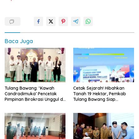
Baca Juga
Tulang Bawang: ‘Kawah
Cetak Sejarah! Hibahkan
Candradimuka’ Pencetak
Tanah 19 Hektar, Pemkab
Pimpinan Birokrasi Unggul di
Tulang Bawang Siap
Provinsi Lampung
Hadirkan Sekolah Nasional
Terintegrasi Pertama di
Lampung