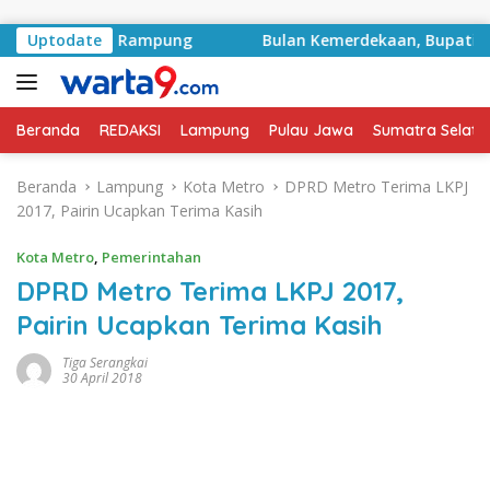
Langsung ke konten
yek Sudah Rampung
Uptodate
Bulan Kemerdekaan, Bupati Lampun
Beranda
REDAKSI
Lampung
Pulau Jawa
Sumatra Selata
Beranda
Lampung
Kota Metro
DPRD Metro Terima LKPJ
2017, Pairin Ucapkan Terima Kasih
Kota Metro
,
Pemerintahan
DPRD Metro Terima LKPJ 2017,
Pairin Ucapkan Terima Kasih
Tiga Serangkai
30 April 2018