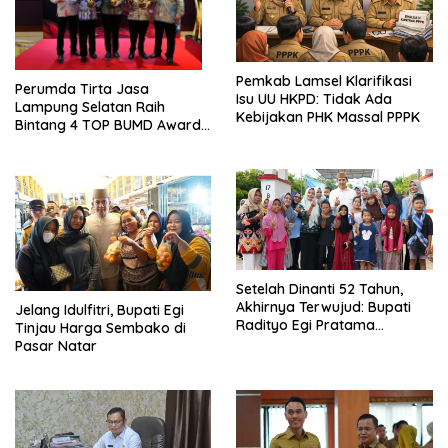
Pemkab Lamsel Klarifikasi
Perumda Tirta Jasa
Isu UU HKPD: Tidak Ada
Lampung Selatan Raih
Kebijakan PHK Massal PPPK
Bintang 4 TOP BUMD Awards
2026, Tiga Penghargaan
Sekaligus Diborong
Setelah Dinanti 52 Tahun,
Akhirnya Terwujud: Bupati
Jelang Idulfitri, Bupati Egi
Radityo Egi Pratama
Tinjau Harga Sembako di
Resmikan Jalan Kota
Pasar Natar
Dalam–Budidaya