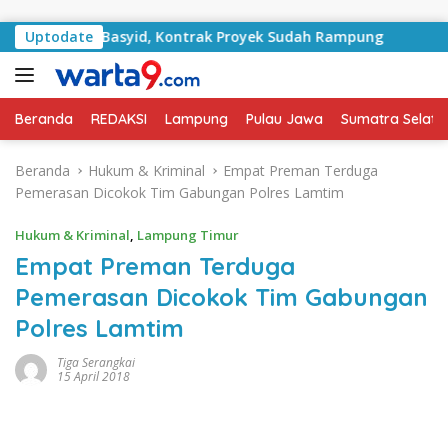
Langsung ke konten
alan RA Basyid, Kontrak Proyek Sudah Rampung
Uptodate
Bulan
Beranda
REDAKSI
Lampung
Pulau Jawa
Sumatra Selata
Beranda
Hukum & Kriminal
Empat Preman Terduga
Pemerasan Dicokok Tim Gabungan Polres Lamtim
Hukum & Kriminal
,
Lampung Timur
Empat Preman Terduga
Pemerasan Dicokok Tim Gabungan
Polres Lamtim
Tiga Serangkai
15 April 2018