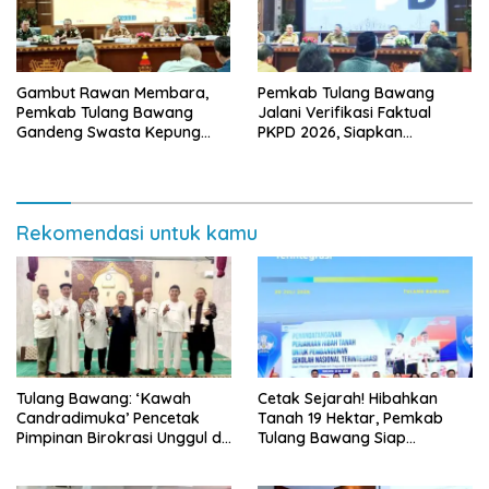
Gambut Rawan Membara,
Pemkab Tulang Bawang
Pemkab Tulang Bawang
Jalani Verifikasi Faktual
Gandeng Swasta Kepung
PKPD 2026, Siapkan
Ancaman El Nino 2026
Kawasan Ekonomi Biru 1.500
Hektare
Rekomendasi untuk kamu
Tulang Bawang: ‘Kawah
Cetak Sejarah! Hibahkan
Candradimuka’ Pencetak
Tanah 19 Hektar, Pemkab
Pimpinan Birokrasi Unggul di
Tulang Bawang Siap
Provinsi Lampung
Hadirkan Sekolah Nasional
Terintegrasi Pertama di