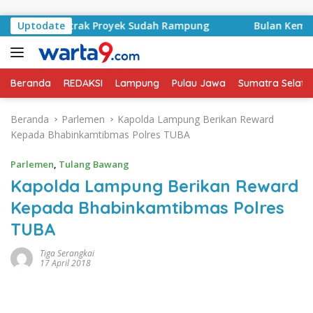
Langsung ke konten
syid, Kontrak Proyek Sudah Rampung
Uptodate
Bulan Kemerdeka
Beranda
REDAKSI
Lampung
Pulau Jawa
Sumatra Selata
Beranda
Parlemen
Kapolda Lampung Berikan Reward
Kepada Bhabinkamtibmas Polres TUBA
Parlemen
,
Tulang Bawang
Kapolda Lampung Berikan Reward
Kepada Bhabinkamtibmas Polres
TUBA
Tiga Serangkai
17 April 2018