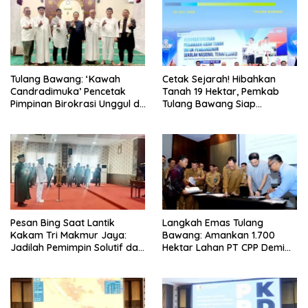
Tulang Bawang: ‘Kawah
Cetak Sejarah! Hibahkan
Candradimuka’ Pencetak
Tanah 19 Hektar, Pemkab
Pimpinan Birokrasi Unggul di
Tulang Bawang Siap
Provinsi Lampung
Hadirkan Sekolah Nasional
Terintegrasi Pertama di
Lampung
Pesan Bing Saat Lantik
Langkah Emas Tulang
Kakam Tri Makmur Jaya:
Bawang: Amankan 1.700
Jadilah Pemimpin Solutif dan
Hektar Lahan PT CPP Demi
Berintegritas!
Kembangkan Kawasan
Ekonomi Biru