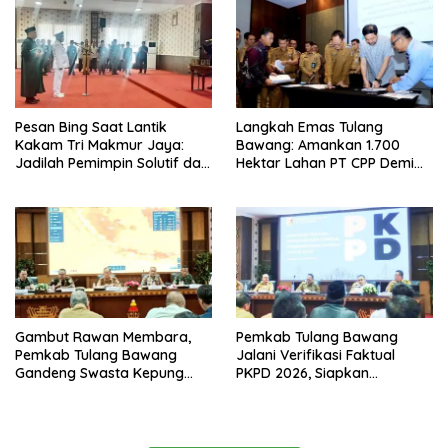
Lampung
Pesan Bing Saat Lantik
Langkah Emas Tulang
Kakam Tri Makmur Jaya:
Bawang: Amankan 1.700
Jadilah Pemimpin Solutif dan
Hektar Lahan PT CPP Demi
Berintegritas!
Kembangkan Kawasan
Ekonomi Biru
Gambut Rawan Membara,
Pemkab Tulang Bawang
Pemkab Tulang Bawang
Jalani Verifikasi Faktual
Gandeng Swasta Kepung
PKPD 2026, Siapkan
Ancaman El Nino 2026
Kawasan Ekonomi Biru 1.500
Hektare