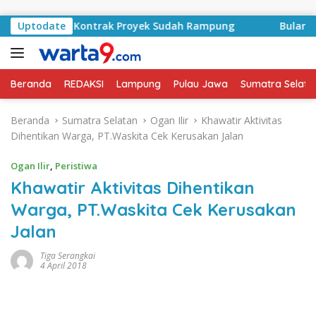
Langsung ke konten
 Basyid, Kontrak Proyek Sudah Rampung
Uptodate
Bulan Kemerde
Beranda
REDAKSI
Lampung
Pulau Jawa
Sumatra Selata
Beranda
Sumatra Selatan
Ogan Ilir
Khawatir Aktivitas
Dihentikan Warga, PT.Waskita Cek Kerusakan Jalan
Ogan Ilir
,
Peristiwa
Khawatir Aktivitas Dihentikan
Warga, PT.Waskita Cek Kerusakan
Jalan
Tiga Serangkai
4 April 2018