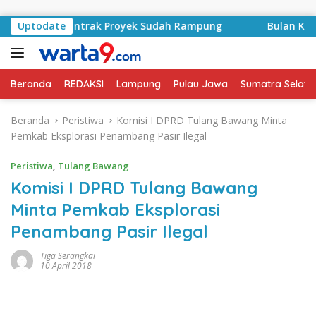
Langsung ke konten
asyid, Kontrak Proyek Sudah Rampung
Uptodate
Bulan Kemerdeka
Beranda
REDAKSI
Lampung
Pulau Jawa
Sumatra Selata
Beranda
Peristiwa
Komisi I DPRD Tulang Bawang Minta
Pemkab Eksplorasi Penambang Pasir Ilegal
Peristiwa
,
Tulang Bawang
Komisi I DPRD Tulang Bawang
Minta Pemkab Eksplorasi
Penambang Pasir Ilegal
Tiga Serangkai
10 April 2018