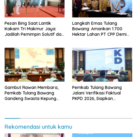
Pesan Bing Saat Lantik
Langkah Emas Tulang
Kakam Tri Makmur Jaya:
Bawang: Amankan 1.700
Jadilah Pemimpin Solutif dan
Hektar Lahan PT CPP Demi
Berintegritas!
Kembangkan Kawasan
Ekonomi Biru
Gambut Rawan Membara,
Pemkab Tulang Bawang
Pemkab Tulang Bawang
Jalani Verifikasi Faktual
Gandeng Swasta Kepung
PKPD 2026, Siapkan
Ancaman El Nino 2026
Kawasan Ekonomi Biru 1.500
Hektare
Rekomendasi untuk kamu