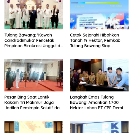
Tulang Bawang: ‘Kawah
Cetak Sejarah! Hibahkan
Candradimuka’ Pencetak
Tanah 19 Hektar, Pemkab
Pimpinan Birokrasi Unggul di
Tulang Bawang Siap
Provinsi Lampung
Hadirkan Sekolah Nasional
Terintegrasi Pertama di
Lampung
Pesan Bing Saat Lantik
Langkah Emas Tulang
Kakam Tri Makmur Jaya:
Bawang: Amankan 1.700
Jadilah Pemimpin Solutif dan
Hektar Lahan PT CPP Demi
Berintegritas!
Kembangkan Kawasan
Ekonomi Biru