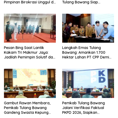
Pimpinan Birokrasi Unggul di
Tulang Bawang Siap
Provinsi Lampung
Hadirkan Sekolah Nasional
Terintegrasi Pertama di
Lampung
Pesan Bing Saat Lantik
Langkah Emas Tulang
Kakam Tri Makmur Jaya:
Bawang: Amankan 1.700
Jadilah Pemimpin Solutif dan
Hektar Lahan PT CPP Demi
Berintegritas!
Kembangkan Kawasan
Ekonomi Biru
Gambut Rawan Membara,
Pemkab Tulang Bawang
Pemkab Tulang Bawang
Jalani Verifikasi Faktual
Gandeng Swasta Kepung
PKPD 2026, Siapkan
Ancaman El Nino 2026
Kawasan Ekonomi Biru 1.500