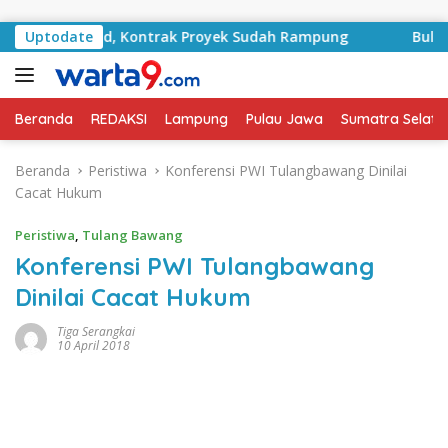
Langsung ke konten
RA Basyid, Kontrak Proyek Sudah Rampung
Uptodate
Bulan Keme
Beranda
REDAKSI
Lampung
Pulau Jawa
Sumatra Selata
Beranda
Peristiwa
Konferensi PWI Tulangbawang Dinilai
Cacat Hukum
Peristiwa
,
Tulang Bawang
Konferensi PWI Tulangbawang
Dinilai Cacat Hukum
Tiga Serangkai
10 April 2018