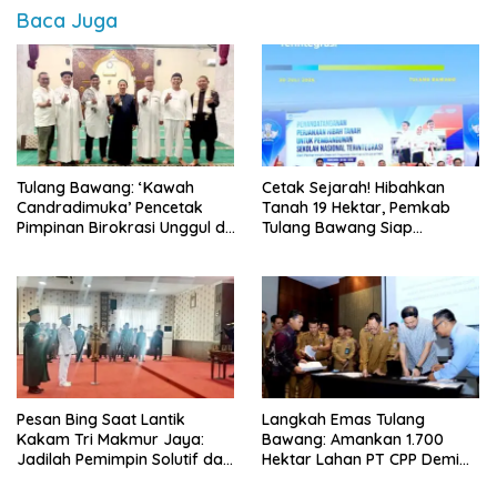
Baca Juga
Tulang Bawang: ‘Kawah
Cetak Sejarah! Hibahkan
Candradimuka’ Pencetak
Tanah 19 Hektar, Pemkab
Pimpinan Birokrasi Unggul di
Tulang Bawang Siap
Provinsi Lampung
Hadirkan Sekolah Nasional
Terintegrasi Pertama di
Lampung
Pesan Bing Saat Lantik
Langkah Emas Tulang
Kakam Tri Makmur Jaya:
Bawang: Amankan 1.700
Jadilah Pemimpin Solutif dan
Hektar Lahan PT CPP Demi
Berintegritas!
Kembangkan Kawasan