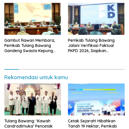
Ekonomi Biru
Gambut Rawan Membara,
Pemkab Tulang Bawang
Pemkab Tulang Bawang
Jalani Verifikasi Faktual
Gandeng Swasta Kepung
PKPD 2026, Siapkan
Ancaman El Nino 2026
Kawasan Ekonomi Biru 1.500
Hektare
Rekomendasi untuk kamu
Tulang Bawang: ‘Kawah
Cetak Sejarah! Hibahkan
Candradimuka’ Pencetak
Tanah 19 Hektar, Pemkab