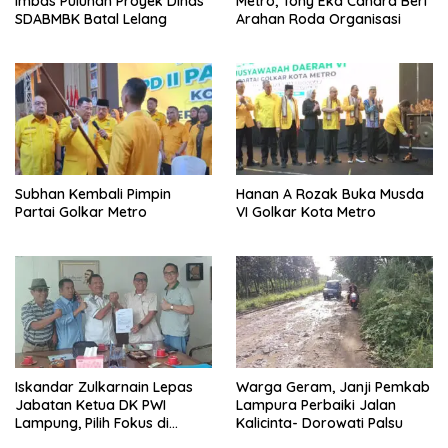
Imbas Puluhan Proyek Dinas
Metro, Tony Eka Candra Beri
SDABMBK Batal Lelang
Arahan Roda Organisasi
Subhan Kembali Pimpin
Hanan A Rozak Buka Musda
Partai Golkar Metro
VI Golkar Kota Metro
Iskandar Zulkarnain Lepas
Warga Geram, Janji Pemkab
Jabatan Ketua DK PWI
Lampura Perbaiki Jalan
Lampung, Pilih Fokus di
Kalicinta- Dorowati Palsu
Kepengurusan Pusat