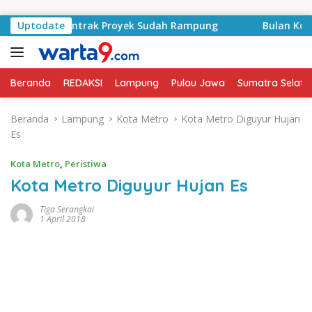
Langsung ke konten
asyid, Kontrak Proyek Sudah Rampung
Uptodate
Bulan Kemerdek
Beranda
REDAKSI
Lampung
Pulau Jawa
Sumatra Selata
Beranda
Lampung
Kota Metro
Kota Metro Diguyur Hujan
Es
Kota Metro
,
Peristiwa
Kota Metro Diguyur Hujan Es
Tiga Serangkai
1 April 2018