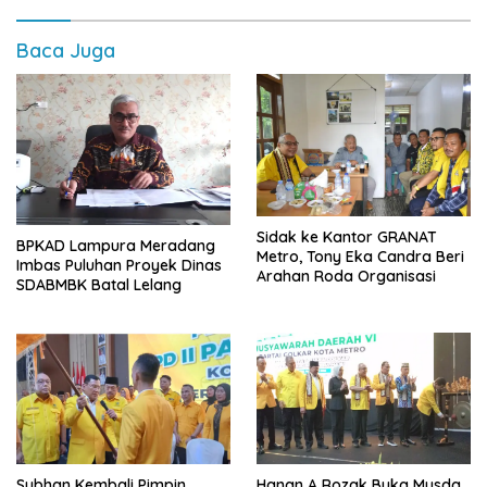
Baca Juga
‎Sidak ke Kantor GRANAT
BPKAD Lampura Meradang
Metro, Tony Eka Candra Beri
Imbas Puluhan Proyek Dinas
Arahan Roda Organisasi
SDABMBK Batal Lelang
Subhan Kembali Pimpin
Hanan A Rozak Buka Musda