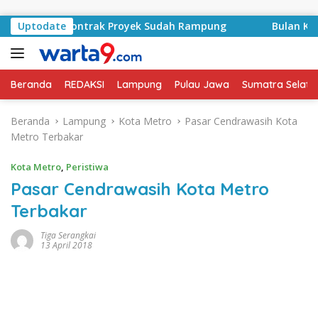
Langsung ke konten
Basyid, Kontrak Proyek Sudah Rampung
Uptodate
Bulan Kemerde
Beranda
REDAKSI
Lampung
Pulau Jawa
Sumatra Selata
Beranda
Lampung
Kota Metro
Pasar Cendrawasih Kota
Metro Terbakar
Kota Metro
,
Peristiwa
Pasar Cendrawasih Kota Metro
Terbakar
Tiga Serangkai
13 April 2018