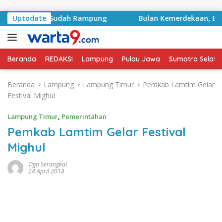
Langsung ke konten
k Proyek Sudah Rampung
Uptodate
Bulan Kemerdekaan, Bupati L
Beranda
REDAKSI
Lampung
Pulau Jawa
Sumatra Selata
Beranda
Lampung
Lampung Timur
Pemkab Lamtim Gelar
Festival Mighul
Lampung Timur
,
Pemerintahan
Pemkab Lamtim Gelar Festival
Mighul
Tiga Serangkai
24 April 2018