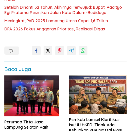
Setelah Dinanti 52 Tahun, Akhirnya Terwujud: Bupati Radityo
Egi Pratama Resmikan Jalan Kota Dalam–Budidaya
Meningkat, PAD 2025 Lampung Utara Capai 1,6 Triliun
DPA 2026 Fokus Anggaran Prioritas, Realisasi Digas
Baca Juga
Pemkab Lamsel Klarifikasi
Perumda Tirta Jasa
Isu UU HKPD: Tidak Ada
Lampung Selatan Raih
Kebijakan PHK Massal PPPK