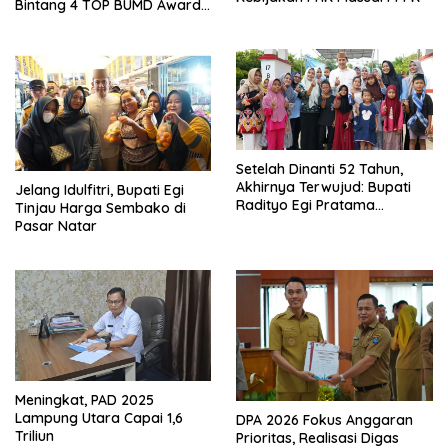
Bintang 4 TOP BUMD Awards
2026, Tiga Penghargaan
Sekaligus Diborong
Setelah Dinanti 52 Tahun,
Akhirnya Terwujud: Bupati
Jelang Idulfitri, Bupati Egi
Radityo Egi Pratama
Tinjau Harga Sembako di
Resmikan Jalan Kota
Pasar Natar
Dalam–Budidaya
Meningkat, PAD 2025
Lampung Utara Capai 1,6
DPA 2026 Fokus Anggaran
Triliun
Prioritas, Realisasi Digas