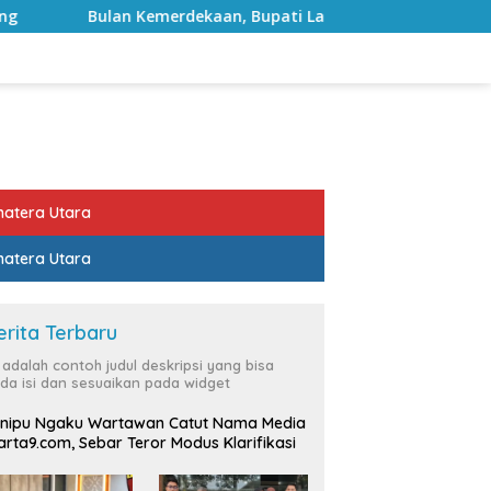
rdekaan, Bupati Lampung Selatan Ajak ASN Perkuat Semangat
atera Utara
atera Utara
erita Terbaru
i adalah contoh judul deskripsi yang bisa
da isi dan sesuaikan pada widget
nipu Ngaku Wartawan Catut Nama Media
rta9.com, Sebar Teror Modus Klarifikasi