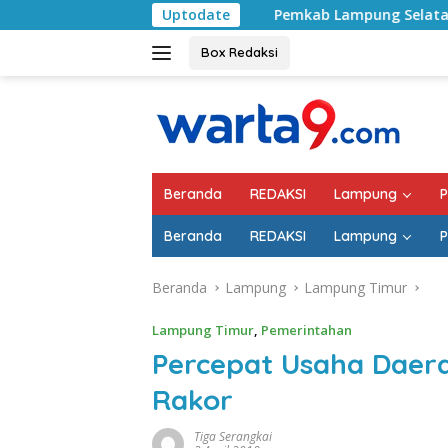
Langsung
Pemkab Lampung Selatan Mulai Tangani Jalan
Uptodate
ke
konten
Box Redaksi
Beranda
REDAKSI
Lampung
P
Beranda
REDAKSI
Lampung
P
Beranda
Lampung
Lampung Timur
Lampung Timur
,
Pemerintahan
Percepat Usaha Daera
Rakor
Tiga Serangkai