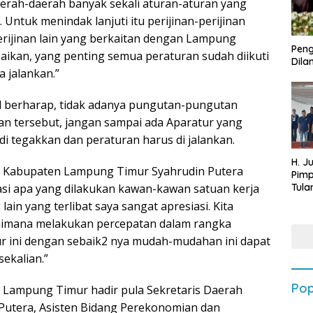
aerah-daerah banyak sekali aturan-aturan yang
Untuk menindak lanjuti itu perijinan-perijinan
erijinan lain yang berkaitan dengan Lampung
Peng
saikan, yang penting semua peraturan sudah diikuti
Dilan
a jalankan.”
ul berharap, tidak adanya pungutan-pungutan
an tersebut, jangan sampai ada Aparatur yang
di tegakkan dan peraturan harus di jalankan.
H. J
h Kabupaten Lampung Timur Syahrudin Putera
Pim
Tula
si apa yang dilakukan kawan-kawan satuan kerja
Targ
lain yang terlibat saya sangat apresiasi. Kita
Terb
aimana melakukan percepatan dalam rangka
202
r ini dengan sebaik2 nya mudah-mudahan ini dapat
ekalian.”
Pop
i Lampung Timur hadir pula Sekretaris Daerah
utera, Asisten Bidang Perekonomian dan