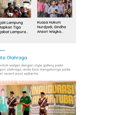
Kuasa Hukum
jati Lampung
Nurdjadi, Gindha
tapkan Tiga
Ansori Wayka
jabat Lampura
Laporkan
ersangka
Penyerobotan
Tanah ke Polda
Lampung
ita Olahraga
contoh widget dengan style gallery pada
gori olahraga, anda bisa mengaturnya pada
et recent post wpberita.