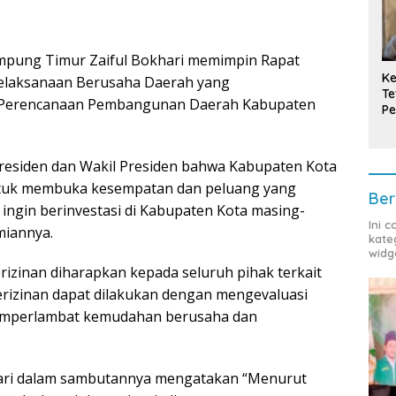
ampung Timur Zaiful Bokhari memimpin Rapat
Ke
Pelaksanaan Berusaha Daerah yang
Te
an Perencanaan Pembangunan Daerah Kabupaten
Pe
T
Presiden dan Wakil Presiden bahwa Kabupaten Kota
untuk membuka kesempatan dan peluang yang
Ber
 ingin berinvestasi di Kabupaten Kota masing-
Ini 
iannya.
kate
widg
rizinan diharapkan kepada seluruh pihak terkait
rizinan dapat dilakukan dengan mengevaluasi
memperlambat kemudahan berusaha dan
hari dalam sambutannya mengatakan “Menurut