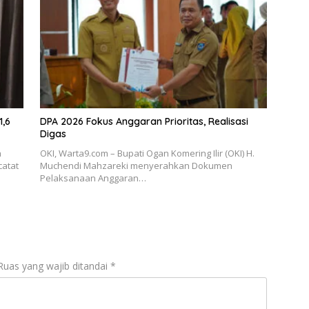
1,6
DPA 2026 Fokus Anggaran Prioritas, Realisasi
Digas
h
OKI, Warta9.com – Bupati Ogan Komering Ilir (OKI) H.
catat
Muchendi Mahzareki menyerahkan Dokumen
Pelaksanaan Anggaran…
Ruas yang wajib ditandai
*