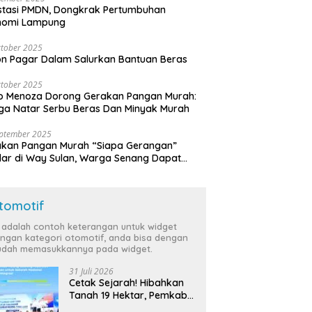
stasi PMDN, Dongkrak Pertumbuhan
nomi Lampung
tober 2025
n Pagar Dalam Salurkan Bantuan Beras
tober 2025
o Menoza Dorong Gerakan Pangan Murah:
a Natar Serbu Beras Dan Minyak Murah
eptember 2025
akan Pangan Murah “Siapa Gerangan”
lar di Way Sulan, Warga Senang Dapat
a Bersubsidi
tomotif
i adalah contoh keterangan untuk widget
ngan kategori otomotif, anda bisa dengan
dah memasukkannya pada widget.
31 Juli 2026
Cetak Sejarah! Hibahkan
Tanah 19 Hektar, Pemkab
Tulang Bawang Siap