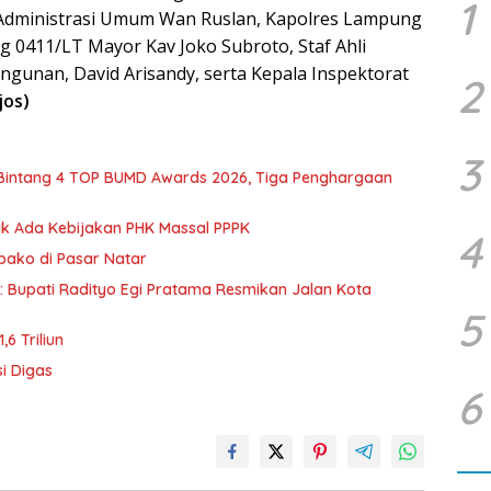
1
 Administrasi Umum Wan Ruslan, Kapolres Lampung
 0411/LT Mayor Kav Joko Subroto, Staf Ahli
unan, David Arisandy, serta Kepala Inspektorat
2
jos)
3
 Bintang 4 TOP BUMD Awards 2026, Tiga Penghargaan
dak Ada Kebijakan PHK Massal PPPK
4
mbako di Pasar Natar
d: Bupati Radityo Egi Pratama Resmikan Jalan Kota
5
6 Triliun
i Digas
6