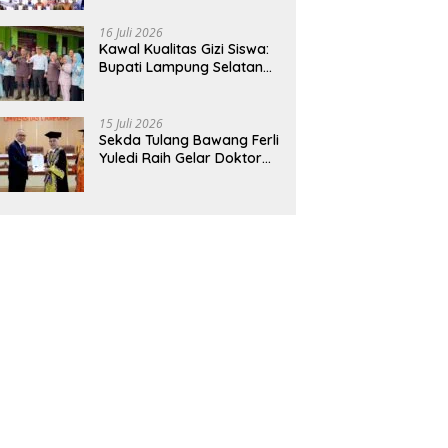
Hadirkan Sekolah Nasional
Terintegrasi Pertama di
16 Juli 2026
Lampung
Kawal Kualitas Gizi Siswa:
Bupati Lampung Selatan
dan Kajati Lampung Tinjau
Langsung Program Makan
Bergizi Gratis di Natar
15 Juli 2026
Sekda Tulang Bawang Ferli
Yuledi Raih Gelar Doktor
Unila, Angkat Model P4GN
Berbasis Kearifan Lokal