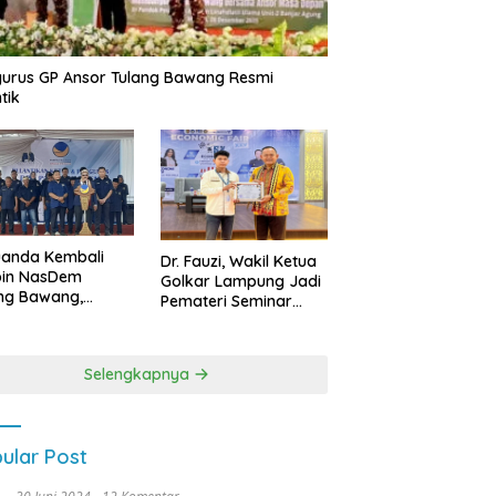
urus GP Ansor Tulang Bawang Resmi
tik
uanda Kembali
Dr. Fauzi, Wakil Ketua
pin NasDem
Golkar Lampung Jadi
ng Bawang,
Pemateri Seminar
etkan Kursi DPRD
Nasional FEB Unila,
anyak di Pemilu
Membangun Fondasi
9
Kuat Melalui 4 Pilar
Selengkapnya
Kebangsaan
ular Post