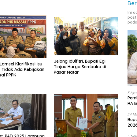
Ber
Ini 
post
pada
Jelang Idulfitri, Bupati Egi
amsel Klarifikasi Isu
Tinjau Harga Sembako di
 Tidak Ada Kebijakan
Pasar Natar
sal PPPK
6 Agu
Pemk
RA B
24 Me
Bupa
2026
at, PAD 2025 Lampung
5 No