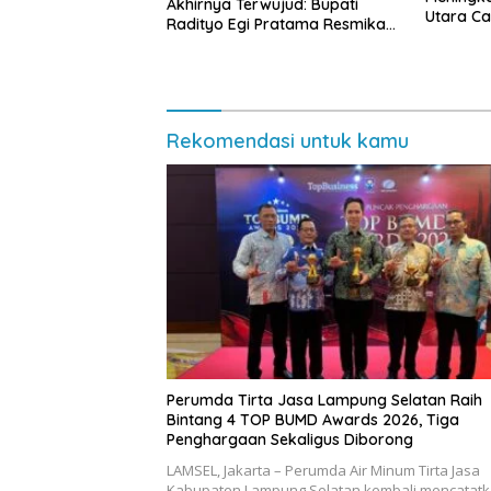
Akhirnya Terwujud: Bupati
Utara Cap
Radityo Egi Pratama Resmikan
Jalan Kota Dalam–Budidaya
Rekomendasi untuk kamu
Perumda Tirta Jasa Lampung Selatan Raih
Bintang 4 TOP BUMD Awards 2026, Tiga
Penghargaan Sekaligus Diborong
LAMSEL, Jakarta – Perumda Air Minum Tirta Jasa
Kabupaten Lampung Selatan kembali mencatat