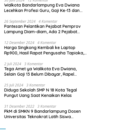
30 Juni 2024
12 Komentar
Walkota Bandarlampung Eva Dwiana
Lecehkan Profesi Guru, Gaji Ke-13 dan
THR Tidak Dibayarkan
26 September 2024
4 Komentar
Pantesan Pelantikan Pejabat Pemprov
Lampung Diam-diam, Ada 2 Pejabat
yang Dilantik Masih Golongan III/b
12 Desember 2024
4 Komentar
Harga Singkong Kembali ke Laptop
Rp900, Hasil Rapat Pengusaha Tapioka,
Petani Singkong dengan Pj. Gubernur
Lampung
2 Juli 2024
3 Komentar
Tega Amet ya Walikota Eva Dwiana,
Selain Gaji 13 Belum Dibayar, Rapel
Kenaikan Gaji 2 Bulan Juga Belum
Dibayar
25 Juli 2024
3 Komentar
Diduga Sekolah SMP N 18 Kota Tegal
Pungut Uang Saat Kenaikan Kelas
31 Desember 2022
3 Komentar
PkM di SMKN 9 Bandarlampung Dosen
Universitas Teknokrat Latih Siswa
Membuat Program Mobil RC Berbasis IoT