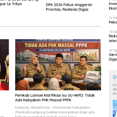
Inve
ai 1,6 Triliun
DPA 2026 Fokus Anggaran
Eko
Prioritas, Realisasi Digas
13 Ok
Peko
10 Ok
Rick
Warg
29 S
Ger
Dige
Harg
O
In
de
mu
Pemkab Lamsel Klarifikasi Isu UU HKPD: Tidak
Ada Kebijakan PHK Massal PPPK
Kalianda, Warta9.com – Pemerintah Kabupaten
(Pemkab) Lampung Selatan memastikan tidak ada
kan
kebijakan pemutusan hubungan kerja…