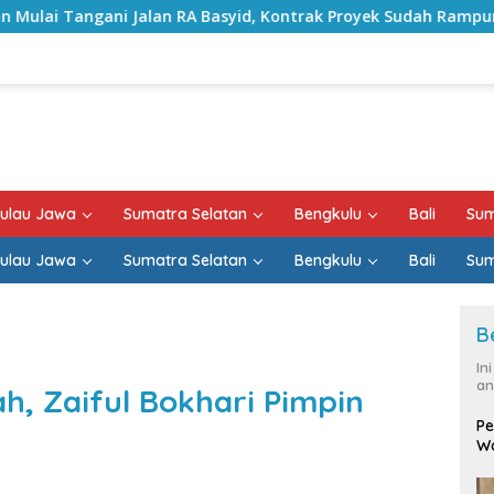
 RA Basyid, Kontrak Proyek Sudah Rampung
Bulan Keme
ulau Jawa
Sumatra Selatan
Bengkulu
Bali
Sum
ulau Jawa
Sumatra Selatan
Bengkulu
Bali
Sum
B
In
an
h, Zaiful Bokhari Pimpin
Pe
Wa