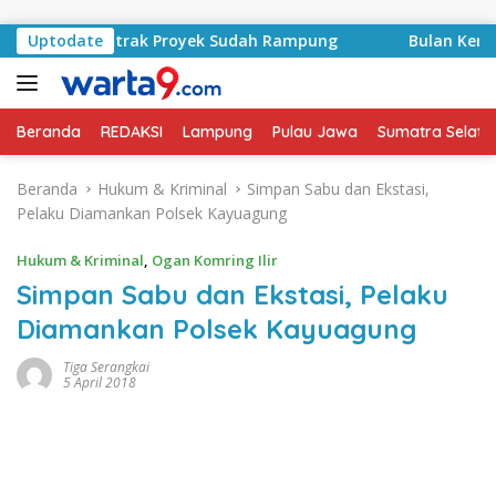
Langsung ke konten
syid, Kontrak Proyek Sudah Rampung
Uptodate
Bulan Kemerdeka
Beranda
REDAKSI
Lampung
Pulau Jawa
Sumatra Selata
Beranda
Hukum & Kriminal
Simpan Sabu dan Ekstasi,
Pelaku Diamankan Polsek Kayuagung
Hukum & Kriminal
,
Ogan Komring Ilir
Simpan Sabu dan Ekstasi, Pelaku
Diamankan Polsek Kayuagung
Tiga Serangkai
5 April 2018