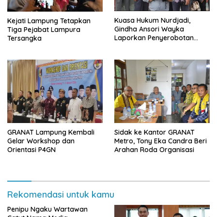
Kuasa Hukum Nurdjadi,
Kejati Lampung Tetapkan
Gindha Ansori Wayka
Tiga Pejabat Lampura
Laporkan Penyerobotan
Tersangka
Tanah ke Polda Lampung
GRANAT Lampung Kembali
‎Sidak ke Kantor GRANAT
Gelar Workshop dan
Metro, Tony Eka Candra Beri
Orientasi P4GN
Arahan Roda Organisasi
Rekomendasi untuk kamu
Penipu Ngaku Wartawan