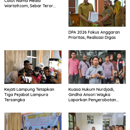
Catut Nama Media
Warta9.com, Sebar Teror
Modus Klarifikasi
DPA 2026 Fokus Anggaran
Prioritas, Realisasi Digas
Kejati Lampung Tetapkan
Kuasa Hukum Nurdjadi,
Tiga Pejabat Lampura
Gindha Ansori Wayka
Tersangka
Laporkan Penyerobotan
Tanah ke Polda Lampung