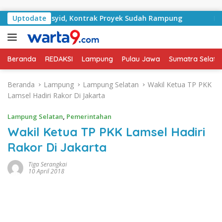
Langsung ke konten
an RA Basyid, Kontrak Proyek Sudah Rampung
Uptodate
Bulan K
Beranda
REDAKSI
Lampung
Pulau Jawa
Sumatra Selata
Beranda
Lampung
Lampung Selatan
Wakil Ketua TP PKK
Lamsel Hadiri Rakor Di Jakarta
Lampung Selatan
,
Pemerintahan
Wakil Ketua TP PKK Lamsel Hadiri
Rakor Di Jakarta
Tiga Serangkai
10 April 2018