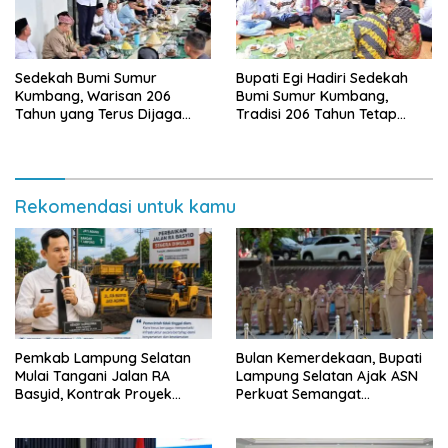
Sedekah Bumi Sumur
Bupati Egi Hadiri Sedekah
Kumbang, Warisan 206
Bumi Sumur Kumbang,
Tahun yang Terus Dijaga
Tradisi 206 Tahun Tetap
Pemkab Lampung Selatan
Semarak Meski Diguyur
dan Masyarakat
Hujan
Rekomendasi untuk kamu
Pemkab Lampung Selatan
Bulan Kemerdekaan, Bupati
Mulai Tangani Jalan RA
Lampung Selatan Ajak ASN
Basyid, Kontrak Proyek
Perkuat Semangat
Sudah Rampung
Pengabdian dan Tingkatkan
Pelayanan Publik