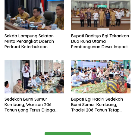
Sekda Lampung Selatan
Bupati Radityo Egi Tekankan
Minta Perangkat Daerah
Dua Kunci Utama
Perkuat Keterbukaan
Pembangunan Desa: Impact
Informasi Publik
dan Sustainable
Sedekah Bumi Sumur
Bupati Egi Hadiri Sedekah
Kumbang, Warisan 206
Bumi Sumur Kumbang,
Tahun yang Terus Dijaga
Tradisi 206 Tahun Tetap
Pemkab Lampung Selatan
Semarak Meski Diguyur
dan Masyarakat
Hujan