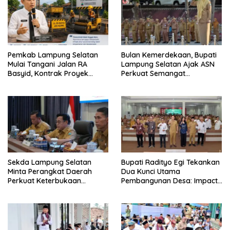
Pemkab Lampung Selatan
Bulan Kemerdekaan, Bupati
Mulai Tangani Jalan RA
Lampung Selatan Ajak ASN
Basyid, Kontrak Proyek
Perkuat Semangat
Sudah Rampung
Pengabdian dan Tingkatkan
Pelayanan Publik
Sekda Lampung Selatan
Bupati Radityo Egi Tekankan
Minta Perangkat Daerah
Dua Kunci Utama
Perkuat Keterbukaan
Pembangunan Desa: Impact
Informasi Publik
dan Sustainable