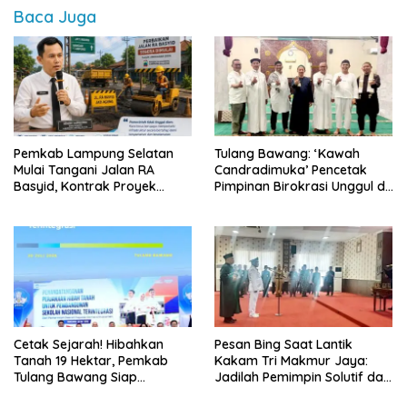
Baca Juga
Pemkab Lampung Selatan
Tulang Bawang: ‘Kawah
Mulai Tangani Jalan RA
Candradimuka’ Pencetak
Basyid, Kontrak Proyek
Pimpinan Birokrasi Unggul di
Sudah Rampung
Provinsi Lampung
Cetak Sejarah! Hibahkan
Pesan Bing Saat Lantik
Tanah 19 Hektar, Pemkab
Kakam Tri Makmur Jaya:
Tulang Bawang Siap
Jadilah Pemimpin Solutif dan
Hadirkan Sekolah Nasional
Berintegritas!