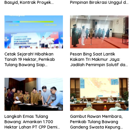
Basyid, Kontrak Proyek
Pimpinan Birokrasi Unggul di
Sudah Rampung
Provinsi Lampung
Cetak Sejarah! Hibahkan
Pesan Bing Saat Lantik
Tanah 19 Hektar, Pemkab
Kakam Tri Makmur Jaya:
Tulang Bawang Siap
Jadilah Pemimpin Solutif dan
Hadirkan Sekolah Nasional
Berintegritas!
Terintegrasi Pertama di
Lampung
Langkah Emas Tulang
Gambut Rawan Membara,
Bawang: Amankan 1.700
Pemkab Tulang Bawang
Hektar Lahan PT CPP Demi
Gandeng Swasta Kepung
Kembangkan Kawasan
Ancaman El Nino 2026