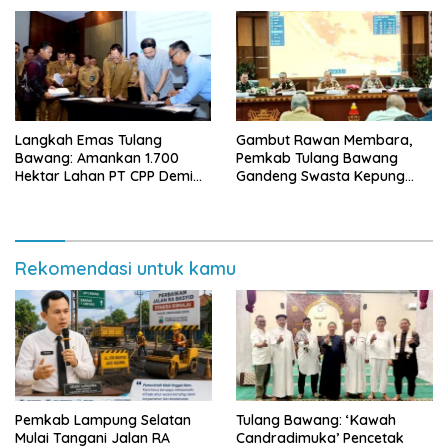
Terintegrasi Pertama di
Lampung
Langkah Emas Tulang
Gambut Rawan Membara,
Bawang: Amankan 1.700
Pemkab Tulang Bawang
Hektar Lahan PT CPP Demi
Gandeng Swasta Kepung
Kembangkan Kawasan
Ancaman El Nino 2026
Ekonomi Biru
Rekomendasi untuk kamu
Pemkab Lampung Selatan
Tulang Bawang: ‘Kawah
Mulai Tangani Jalan RA
Candradimuka’ Pencetak