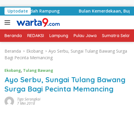
Langsung ke konten
royek Sudah Rampung
Uptodate
Bulan Kemerdekaan, Bupati Lamp
Beranda
REDAKSI
Lampung
Pulau Jawa
Sumatra Selata
Beranda
Ekobang
Ayo Serbu, Sungai Tulang Bawang Surga
Bagi Pecinta Memancing
Ekobang
,
Tulang Bawang
Ayo Serbu, Sungai Tulang Bawang
Surga Bagi Pecinta Memancing
Tiga Serangkai
7 Mei 2018