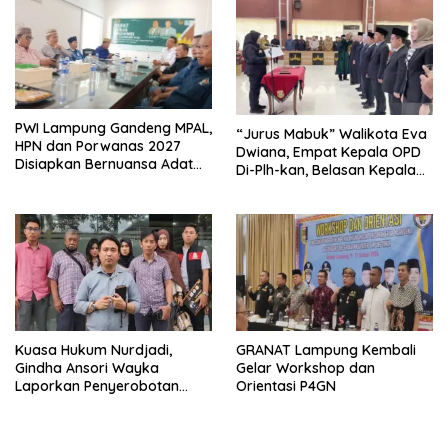
PWI Lampung Gandeng MPAL,
“Jurus Mabuk” Walikota Eva
HPN dan Porwanas 2027
Dwiana, Empat Kepala OPD
Disiapkan Bernuansa Adat
Di-Plh-kan, Belasan Kepala
Sai Bumi Ruwa Jurai
SD dan SMP Rangkap
Jabatan Plt
Kuasa Hukum Nurdjadi,
GRANAT Lampung Kembali
Gindha Ansori Wayka
Gelar Workshop dan
Laporkan Penyerobotan
Orientasi P4GN
Tanah ke Polda Lampung