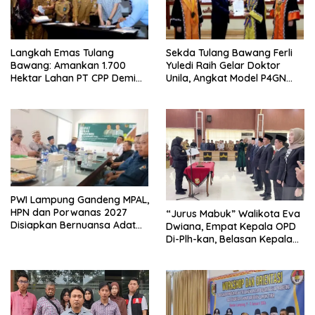
Langkah Emas Tulang
Sekda Tulang Bawang Ferli
Bawang: Amankan 1.700
Yuledi Raih Gelar Doktor
Hektar Lahan PT CPP Demi
Unila, Angkat Model P4GN
Kembangkan Kawasan
Berbasis Kearifan Lokal
Ekonomi Biru
PWI Lampung Gandeng MPAL,
HPN dan Porwanas 2027
“Jurus Mabuk” Walikota Eva
Disiapkan Bernuansa Adat
Dwiana, Empat Kepala OPD
Sai Bumi Ruwa Jurai
Di-Plh-kan, Belasan Kepala
SD dan SMP Rangkap
Jabatan Plt