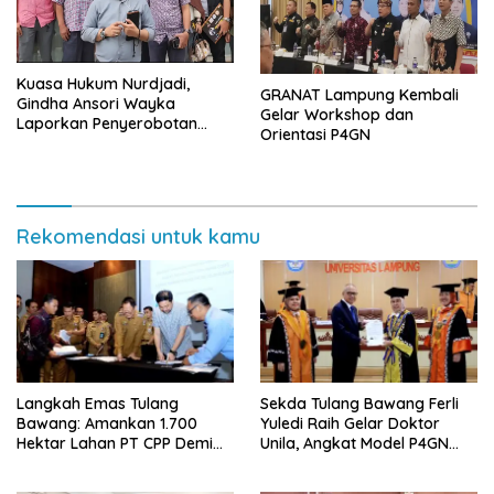
Kuasa Hukum Nurdjadi,
GRANAT Lampung Kembali
Gindha Ansori Wayka
Gelar Workshop dan
Laporkan Penyerobotan
Orientasi P4GN
Tanah ke Polda Lampung
Rekomendasi untuk kamu
Langkah Emas Tulang
Sekda Tulang Bawang Ferli
Bawang: Amankan 1.700
Yuledi Raih Gelar Doktor
Hektar Lahan PT CPP Demi
Unila, Angkat Model P4GN
Kembangkan Kawasan
Berbasis Kearifan Lokal
Ekonomi Biru