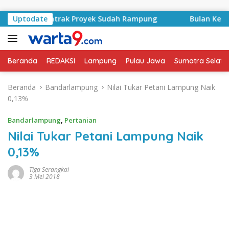
Langsung ke konten
yid, Kontrak Proyek Sudah Rampung
Uptodate
Bulan Kemerdekaa
Beranda
REDAKSI
Lampung
Pulau Jawa
Sumatra Selata
Beranda
Bandarlampung
Nilai Tukar Petani Lampung Naik
0,13%
Bandarlampung
,
Pertanian
Nilai Tukar Petani Lampung Naik
0,13%
Tiga Serangkai
3 Mei 2018