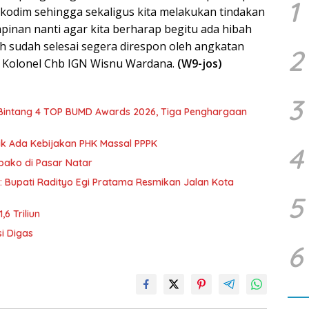
1
odim sehingga sekaligus kita melakukan tindakan
pinan nanti agar kita berharap begitu ada hibah
h sudah selesai segera direspon oleh angkatan
2
d, Kolonel Chb IGN Wisnu Wardana.
(W9-jos)
3
 Bintang 4 TOP BUMD Awards 2026, Tiga Penghargaan
dak Ada Kebijakan PHK Massal PPPK
4
mbako di Pasar Natar
d: Bupati Radityo Egi Pratama Resmikan Jalan Kota
5
6 Triliun
i Digas
6