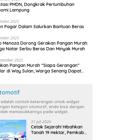
stasi PMDN, Dongkrak Pertumbuhan
nomi Lampung
tober 2025
n Pagar Dalam Salurkan Bantuan Beras
tober 2025
o Menoza Dorong Gerakan Pangan Murah:
a Natar Serbu Beras Dan Minyak Murah
eptember 2025
akan Pangan Murah “Siapa Gerangan”
lar di Way Sulan, Warga Senang Dapat
a Bersubsidi
tomotif
i adalah contoh keterangan untuk widget
ngan kategori otomotif, anda bisa dengan
dah memasukkannya pada widget.
31 Juli 2026
Cetak Sejarah! Hibahkan
Tanah 19 Hektar, Pemkab
Tulang Bawang Siap