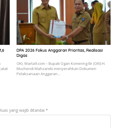
1,6
DPA 2026 Fokus Anggaran Prioritas, Realisasi
Digas
h
OKI, Warta9.com – Bupati Ogan Komering Ilir (OKI) H.
catat
Muchendi Mahzareki menyerahkan Dokumen
Pelaksanaan Anggaran…
Ruas yang wajib ditandai
*