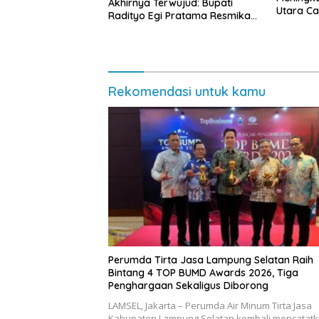
Akhirnya Terwujud: Bupati
Utara Cap
Radityo Egi Pratama Resmikan
Jalan Kota Dalam–Budidaya
Rekomendasi untuk kamu
Perumda Tirta Jasa Lampung Selatan Raih
Bintang 4 TOP BUMD Awards 2026, Tiga
Penghargaan Sekaligus Diborong
LAMSEL, Jakarta – Perumda Air Minum Tirta Jasa
Kabupaten Lampung Selatan kembali mencatat