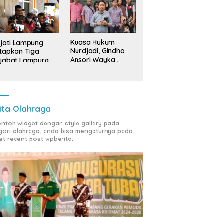
Kuasa Hukum
jati Lampung
Nurdjadi, Gindha
tapkan Tiga
Ansori Wayka
jabat Lampura
Laporkan
ersangka
Penyerobotan
Tanah ke Polda
Lampung
ita Olahraga
contoh widget dengan style gallery pada
gori olahraga, anda bisa mengaturnya pada
et recent post wpberita.