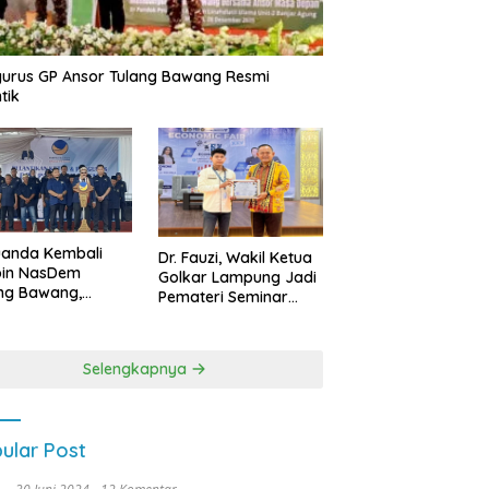
urus GP Ansor Tulang Bawang Resmi
tik
uanda Kembali
Dr. Fauzi, Wakil Ketua
pin NasDem
Golkar Lampung Jadi
ng Bawang,
Pemateri Seminar
etkan Kursi DPRD
Nasional FEB Unila,
anyak di Pemilu
Membangun Fondasi
9
Kuat Melalui 4 Pilar
Selengkapnya
Kebangsaan
ular Post