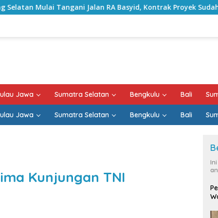
ni Jalan RA Basyid, Kontrak Proyek Sudah Rampung
Bu
ulau Jawa
Sumatra Selatan
Bengkulu
Bali
Sum
ulau Jawa
Sumatra Selatan
Bengkulu
Bali
Sum
B
In
an
rima Kunjungan TNI
Pe
Wa