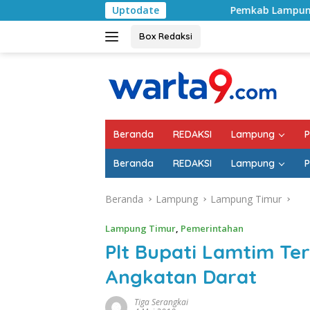
Langsung
Uptodate
Pemkab Lampung Selatan Mulai Tanga
ke
konten
Box Redaksi
Beranda
REDAKSI
Lampung
P
Beranda
REDAKSI
Lampung
P
Beranda
Lampung
Lampung Timur
Lampung Timur
,
Pemerintahan
Plt Bupati Lamtim Te
Angkatan Darat
Tiga Serangkai