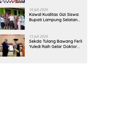
Hadirkan Sekolah Nasional
Terintegrasi Pertama di
16 Juli 2026
Lampung
Kawal Kualitas Gizi Siswa:
Bupati Lampung Selatan
dan Kajati Lampung Tinjau
Langsung Program Makan
Bergizi Gratis di Natar
15 Juli 2026
Sekda Tulang Bawang Ferli
Yuledi Raih Gelar Doktor
Unila, Angkat Model P4GN
Berbasis Kearifan Lokal