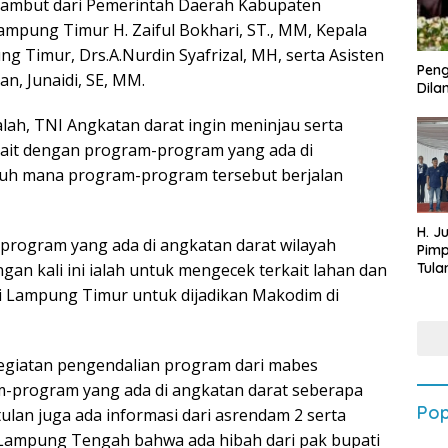
nyambut dari Pemerintah Daerah Kabupaten
Lampung Timur H. Zaiful Bokhari, ST., MM, Kepala
 Timur, Drs.A.Nurdin Syafrizal, MH, serta Asisten
Peng
, Junaidi, SE, MM.
Dilan
ialah, TNI Angkatan darat ingin meninjau serta
ait dengan program-program yang ada di
auh mana program-program tersebut berjalan
H. J
program yang ada di angkatan darat wilayah
Pim
Tula
gan kali ini ialah untuk mengecek terkait lahan dan
Targ
i Lampung Timur untuk dijadikan Makodim di
Terb
202
kegiatan pengendalian program dari mabes
m-program yang ada di angkatan darat seberapa
Pop
ulan juga ada informasi dari asrendam 2 serta
 Lampung Tengah bahwa ada hibah dari pak bupati