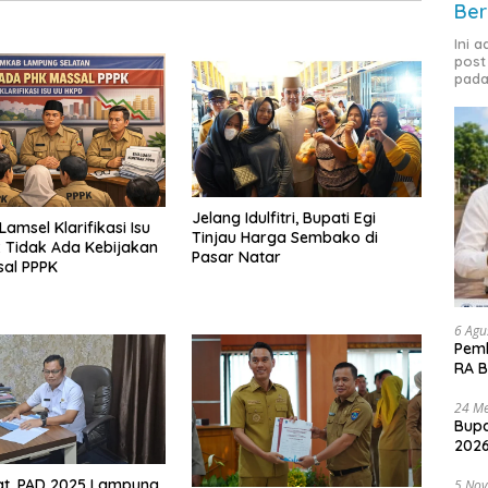
Ber
Ini 
post
pada
Jelang Idulfitri, Bupati Egi
amsel Klarifikasi Isu
Tinjau Harga Sembako di
 Tidak Ada Kebijakan
Pasar Natar
sal PPPK
6 Agu
Pemk
RA B
24 Me
Bupa
2026
at, PAD 2025 Lampung
5 No