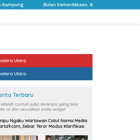
lan Kemerdekaan, Bupati Lampung Selatan Ajak ASN Perkuat 
atera Utara
atera Utara
erita Terbaru
i adalah contoh judul deskripsi yang bisa
da isi dan sesuaikan pada widget
nipu Ngaku Wartawan Catut Nama Media
rta9.com, Sebar Teror Modus Klarifikasi