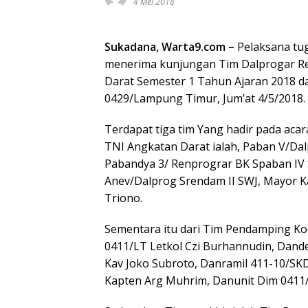
4 Mei 2018
Sukadana, Warta9.com –
Pelaksana tug
menerima kunjungan Tim Dalprogar Ren
Darat Semester 1 Tahun Ajaran 2018 d
0429/Lampung Timur, Jum’at 4/5/2018.
Terdapat tiga tim Yang hadir pada aca
TNI Angkatan Darat ialah, Paban V/Da
Pabandya 3/ Renprograr BK Spaban IV 
Anev/Dalprog Srendam II SWJ, Mayor Kav
Triono.
Sementara itu dari Tim Pendamping Kod
0411/LT Letkol Czi Burhannudin, Dand
Kav Joko Subroto, Danramil 411-10/SK
Kapten Arg Muhrim, Danunit Dim 0411/LT