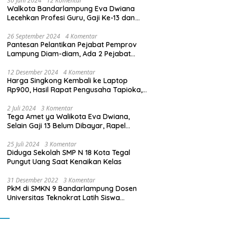
30 Juni 2024
12 Komentar
Walkota Bandarlampung Eva Dwiana
Lecehkan Profesi Guru, Gaji Ke-13 dan
THR Tidak Dibayarkan
26 September 2024
4 Komentar
Pantesan Pelantikan Pejabat Pemprov
Lampung Diam-diam, Ada 2 Pejabat
yang Dilantik Masih Golongan III/b
12 Desember 2024
4 Komentar
Harga Singkong Kembali ke Laptop
Rp900, Hasil Rapat Pengusaha Tapioka,
Petani Singkong dengan Pj. Gubernur
Lampung
2 Juli 2024
3 Komentar
Tega Amet ya Walikota Eva Dwiana,
Selain Gaji 13 Belum Dibayar, Rapel
Kenaikan Gaji 2 Bulan Juga Belum
Dibayar
25 Juli 2024
3 Komentar
Diduga Sekolah SMP N 18 Kota Tegal
Pungut Uang Saat Kenaikan Kelas
31 Desember 2022
3 Komentar
PkM di SMKN 9 Bandarlampung Dosen
Universitas Teknokrat Latih Siswa
Membuat Program Mobil RC Berbasis IoT