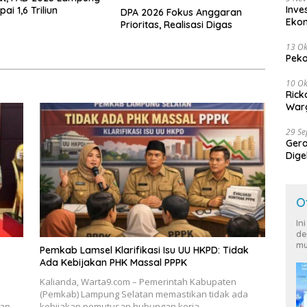
Inve
ai 1,6 Triliun
DPA 2026 Fokus Anggaran
Eko
Prioritas, Realisasi Digas
13 Ok
Peko
10 Ok
Rick
Warg
29 S
Ger
Dige
Harg
O
In
de
mu
Pemkab Lamsel Klarifikasi Isu UU HKPD: Tidak
Ada Kebijakan PHK Massal PPPK
Kalianda, Warta9.com – Pemerintah Kabupaten
(Pemkab) Lampung Selatan memastikan tidak ada
kan
kebijakan pemutusan hubungan kerja…