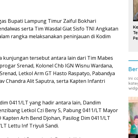
as Bupati Lampung Timur Zaiful Bokhari
Ke
dalwas serta Tim Wasdal Giat Sisfo TNI Angkatan
Te
alam rangka melaksanakan peninjauan di Kodim
Pe
T
ra kunjungan tersebut antara lain dari Tim Mabes
lprogar Srenad, Kolonel Chb IGN Wisnu Wardana,
Ber
Srenad, Letkol Arm GT Hasto Raspatyo, Pabandya
Ini 
 Chandra Alit Saputra, serta Kapten Infantri
kate
widg
im 0411/LT yang hadir antara lain, Dandim
enzibang Letkol Czi Beny S, Pabung 0411/LT Mayor
D Kapten Arh Bend Djohan, Pasilog Dim 0411/LT
 Lettu Inf Triyuli Sandi.