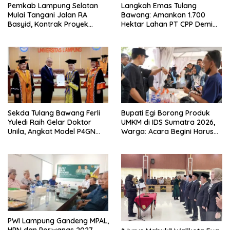
Pemkab Lampung Selatan
Langkah Emas Tulang
Mulai Tangani Jalan RA
Bawang: Amankan 1.700
Basyid, Kontrak Proyek
Hektar Lahan PT CPP Demi
Sudah Rampung
Kembangkan Kawasan
Ekonomi Biru
Sekda Tulang Bawang Ferli
Bupati Egi Borong Produk
Yuledi Raih Gelar Doktor
UMKM di IDS Sumatra 2026,
Unila, Angkat Model P4GN
Warga: Acara Begini Harus
Berbasis Kearifan Lokal
Sering Digelar
PWI Lampung Gandeng MPAL,
HPN dan Porwanas 2027