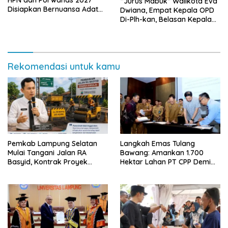
“Jurus Mabuk” Walikota Eva
Disiapkan Bernuansa Adat
Dwiana, Empat Kepala OPD
Sai Bumi Ruwa Jurai
Di-Plh-kan, Belasan Kepala
SD dan SMP Rangkap
Jabatan Plt
Rekomendasi untuk kamu
Pemkab Lampung Selatan
Langkah Emas Tulang
Mulai Tangani Jalan RA
Bawang: Amankan 1.700
Basyid, Kontrak Proyek
Hektar Lahan PT CPP Demi
Sudah Rampung
Kembangkan Kawasan
Ekonomi Biru