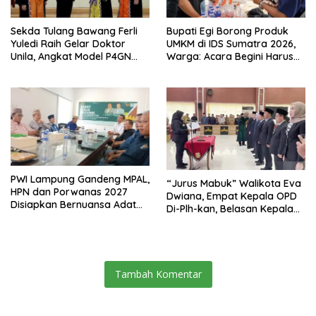
Sekda Tulang Bawang Ferli
Bupati Egi Borong Produk
Yuledi Raih Gelar Doktor
UMKM di IDS Sumatra 2026,
Unila, Angkat Model P4GN
Warga: Acara Begini Harus
Berbasis Kearifan Lokal
Sering Digelar
PWI Lampung Gandeng MPAL,
“Jurus Mabuk” Walikota Eva
HPN dan Porwanas 2027
Dwiana, Empat Kepala OPD
Disiapkan Bernuansa Adat
Di-Plh-kan, Belasan Kepala
Sai Bumi Ruwa Jurai
SD dan SMP Rangkap
Jabatan Plt
Tambah Komentar