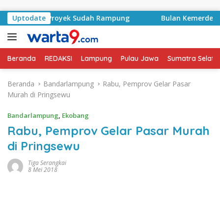
Langsung ke konten
Kontrak Proyek Sudah Rampung
Uptodate
Bulan Kemerdekaan, Bu
Beranda
REDAKSI
Lampung
Pulau Jawa
Sumatra Selata
Beranda
Bandarlampung
Rabu, Pemprov Gelar Pasar
Murah di Pringsewu
Bandarlampung
,
Ekobang
Rabu, Pemprov Gelar Pasar Murah
di Pringsewu
Tiga Serangkai
8 Mei 2018