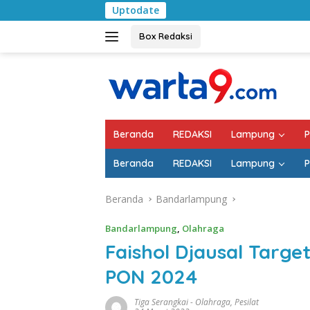
Langsung
Uptodate
Pemkab Lampung Se
ke
konten
Box Redaksi
Beranda
REDAKSI
Lampung
P
Beranda
REDAKSI
Lampung
P
Beranda
Bandarlampung
Bandarlampung
,
Olahraga
Faishol Djausal Targ
PON 2024
Tiga Serangkai
-
Olahraga
,
Pesilat