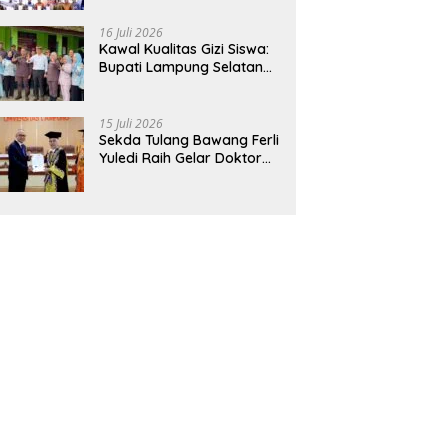
Hadirkan Sekolah Nasional
Terintegrasi Pertama di
16 Juli 2026
Lampung
Kawal Kualitas Gizi Siswa:
Bupati Lampung Selatan
dan Kajati Lampung Tinjau
Langsung Program Makan
Bergizi Gratis di Natar
15 Juli 2026
Sekda Tulang Bawang Ferli
Yuledi Raih Gelar Doktor
Unila, Angkat Model P4GN
Berbasis Kearifan Lokal