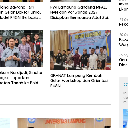
Inve
lang Bawang Ferli
PWI Lampung Gandeng MPAL,
Eko
ih Gelar Doktor Unila,
HPN dan Porwanas 2027
odel P4GN Berbasis
Disiapkan Bernuansa Adat Sai
13 Ok
 Lokal
Bumi Ruwa Jurai
Peko
10 Ok
Rick
Warg
29 S
Ger
Dige
Harg
kum Nurdjadi, Gindha
GRANAT Lampung Kembali
Wayka Laporkan
Gelar Workshop dan Orientasi
otan Tanah ke Polda
O
P4GN
g
In
de
mu