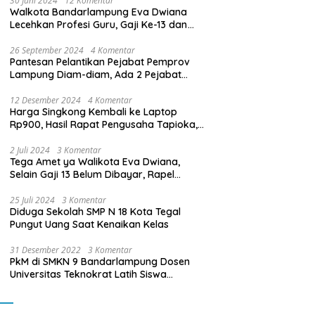
30 Juni 2024
12 Komentar
Walkota Bandarlampung Eva Dwiana
Lecehkan Profesi Guru, Gaji Ke-13 dan
THR Tidak Dibayarkan
26 September 2024
4 Komentar
Pantesan Pelantikan Pejabat Pemprov
Lampung Diam-diam, Ada 2 Pejabat
yang Dilantik Masih Golongan III/b
12 Desember 2024
4 Komentar
Harga Singkong Kembali ke Laptop
Rp900, Hasil Rapat Pengusaha Tapioka,
Petani Singkong dengan Pj. Gubernur
Lampung
2 Juli 2024
3 Komentar
Tega Amet ya Walikota Eva Dwiana,
Selain Gaji 13 Belum Dibayar, Rapel
Kenaikan Gaji 2 Bulan Juga Belum
Dibayar
25 Juli 2024
3 Komentar
Diduga Sekolah SMP N 18 Kota Tegal
Pungut Uang Saat Kenaikan Kelas
31 Desember 2022
3 Komentar
PkM di SMKN 9 Bandarlampung Dosen
Universitas Teknokrat Latih Siswa
Membuat Program Mobil RC Berbasis IoT