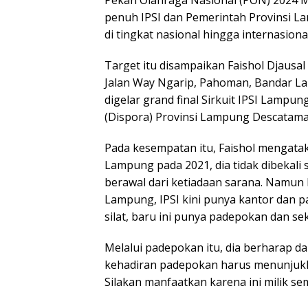
Pekan Olahraga Nasional (PON) 2024 
penuh IPSI dan Pemerintah Provinsi La
di tingkat nasional hingga internasional
Target itu disampaikan Faishol Djausa
Jalan Way Ngarip, Pahoman, Bandar Lam
digelar grand final Sirkuit IPSI Lampu
(Dispora) Provinsi Lampung Descatama
Pada kesempatan itu, Faishol mengata
Lampung pada 2021, dia tidak dibekali 
berawal dari ketiadaan sarana. Namun 
Lampung, IPSI kini punya kantor dan p
silat, baru ini punya padepokan dan sekr
Melalui padepokan itu, dia berharap da
kehadiran padepokan harus menunjukkan
Silakan manfaatkan karena ini milik se