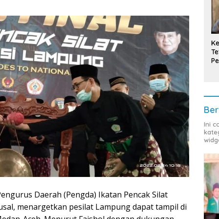
Ke
Te
Pe
T
Ber
Ini 
kate
widg
engurus Daerah (Pengda) Ikatan Pencak Silat
ausal, menargetkan pesilat Lampung dapat tampil di