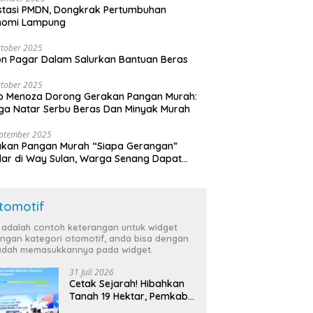
stasi PMDN, Dongkrak Pertumbuhan
nomi Lampung
tober 2025
n Pagar Dalam Salurkan Bantuan Beras
tober 2025
o Menoza Dorong Gerakan Pangan Murah:
a Natar Serbu Beras Dan Minyak Murah
eptember 2025
akan Pangan Murah “Siapa Gerangan”
lar di Way Sulan, Warga Senang Dapat
a Bersubsidi
tomotif
i adalah contoh keterangan untuk widget
ngan kategori otomotif, anda bisa dengan
dah memasukkannya pada widget.
31 Juli 2026
Cetak Sejarah! Hibahkan
Tanah 19 Hektar, Pemkab
Tulang Bawang Siap