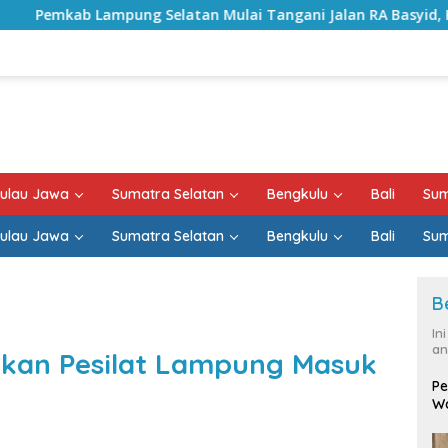
latan Mulai Tangani Jalan RA Basyid, Kontrak Proyek Sudah
ulau Jawa
Sumatra Selatan
Bengkulu
Bali
Sum
ulau Jawa
Sumatra Selatan
Bengkulu
Bali
Sum
B
In
an
etkan Pesilat Lampung Masuk
Pe
Wa