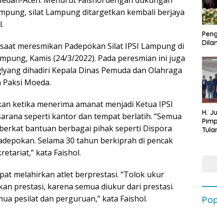
Medan-Aceh. Menurut Faishol dengan dukungan
mpung, silat Lampung ditargetkan kembali berjaya
.
Peng
Dilan
l saat meresmikan Padepokan Silat IPSI Lampung di
pung, Kamis (24/3/2022). Pada peresmian ini juga
ng!yang dihadiri Kepala Dinas Pemuda dan Olahraga
 Paksi Moeda.
kan ketika menerima amanat menjadi Ketua IPSI
H. J
sarana seperti kantor dan tempat berlatih. “Semua
Pim
berkat bantuan berbagai pihak seperti Dispora
Tula
Targ
adepokan. Selama 30 tahun berkiprah di pencak
Terb
etariat,” kata Faishol.
202
pat melahirkan atlet berprestasi. “Tolok ukur
 prestasi, karena semua diukur dari prestasi.
mua pesilat dan perguruan,” kata Faishol.
Pop