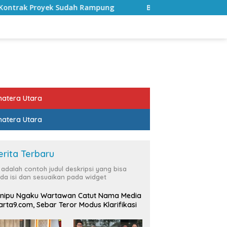
 Rampung
Bulan Kemerdekaan, Bupati Lampung Selatan 
atera Utara
atera Utara
erita Terbaru
i adalah contoh judul deskripsi yang bisa
da isi dan sesuaikan pada widget
nipu Ngaku Wartawan Catut Nama Media
rta9.com, Sebar Teror Modus Klarifikasi