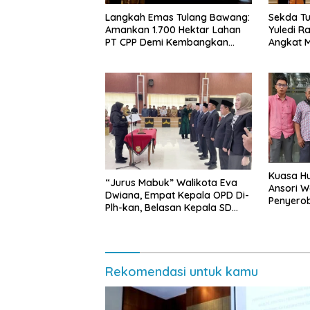
Langkah Emas Tulang Bawang:
Sekda Tu
Amankan 1.700 Hektar Lahan
Yuledi Ra
PT CPP Demi Kembangkan
Angkat M
Kawasan Ekonomi Biru
Kearifan
Kuasa Hu
“Jurus Mabuk” Walikota Eva
Ansori 
Dwiana, Empat Kepala OPD Di-
Penyerob
Plh-kan, Belasan Kepala SD
Lampun
dan SMP Rangkap Jabatan Plt
Rekomendasi untuk kamu