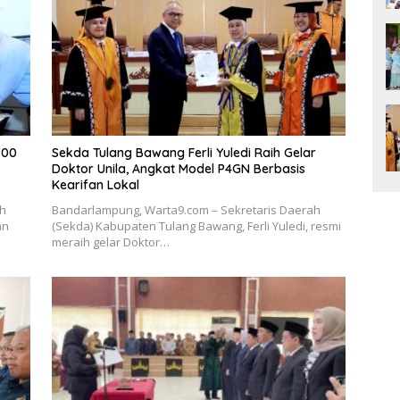
700
Sekda Tulang Bawang Ferli Yuledi Raih Gelar
Doktor Unila, Angkat Model P4GN Berbasis
Kearifan Lokal
ah
Bandarlampung, Warta9.com – Sekretaris Daerah
an
(Sekda) Kabupaten Tulang Bawang, Ferli Yuledi, resmi
meraih gelar Doktor…