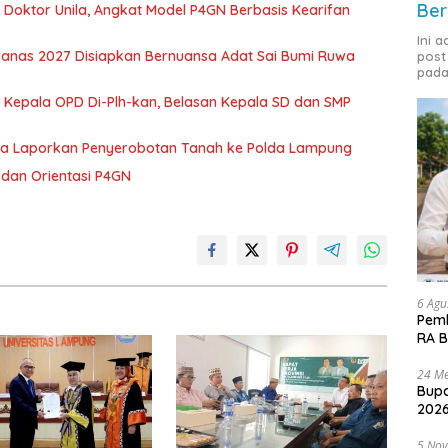
Ber
r Doktor Unila, Angkat Model P4GN Berbasis Kearifan
Ini 
nas 2027 Disiapkan Bernuansa Adat Sai Bumi Ruwa
post
pada
 Kepala OPD Di-Plh-kan, Belasan Kepala SD dan SMP
ka Laporkan Penyerobotan Tanah ke Polda Lampung
dan Orientasi P4GN
6 Agu
Pemk
RA B
24 Me
Bupa
2026
5 No