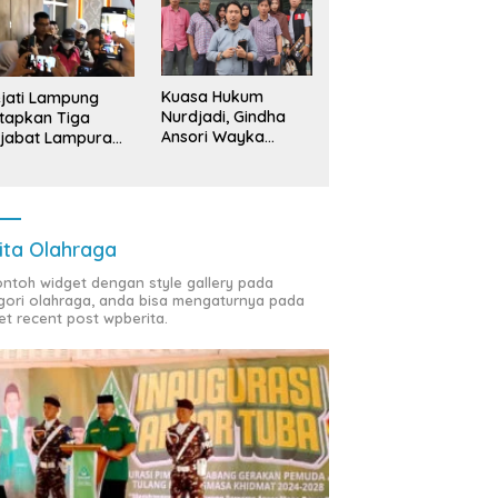
Kuasa Hukum
jati Lampung
Nurdjadi, Gindha
tapkan Tiga
Ansori Wayka
jabat Lampura
Laporkan
ersangka
Penyerobotan
Tanah ke Polda
Lampung
ita Olahraga
contoh widget dengan style gallery pada
gori olahraga, anda bisa mengaturnya pada
et recent post wpberita.