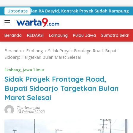
Langsung ke konten
ni Jalan RA Basyid, Kontrak Proyek Sudah Rampung
Uptodate
B
Beranda
REDAKSI
Lampung
Pulau Jawa
Sumatra Selata
Beranda
Ekobang
Sidak Proyek Frontage Road, Bupati
Sidoarjo Targetkan Bulan Maret Selesai
Ekobang
,
Jawa Timur
Sidak Proyek Frontage Road,
Bupati Sidoarjo Targetkan Bulan
Maret Selesai
Tiga Serangkai
14 Februari 2023