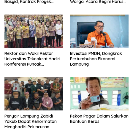
Basyid, Kontrak Proyek
Warga: Acara Begini Harus
Sudah Rampung
Sering Digelar
Rektor dan Wakil Rektor
Investasi PMDN, Dongkrak
Universitas Teknokrat Hadiri
Pertumbuhan Ekonomi
Konferensi Puncak
Lampung
Pendidikan Tinggi Indonesia
Penyair Lampung Zabidi
Pekon Pagar Dalam Salurkan
Yakub Dapat Kehormatan
Bantuan Beras
Menghadiri Peluncuran
Semesta Ingatan