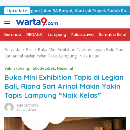
Langsung ke konten
 Tangani Jalan RA Basyid, Kontrak Proyek Sudah Rampung
Uptodate
Beranda
REDAKSI
Lampung
Pulau Jawa
Sumatra Selata
Beranda
Bali
Buka Mini Exhibition Tapis di Legian Bali, Riana
Sari Arinal Makin Yakin Tapis Lampung “Naik Kelas”
Bali
,
Ekobang
,
Jabodetabek
,
Nasional
Buka Mini Exhibition Tapis di Legian
Bali, Riana Sari Arinal Makin Yakin
Tapis Lampung “Naik Kelas”
Tiga Serangkai
23 Juni 2023