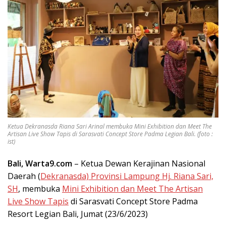
Ketua Dekranasda Riana Sari Arinal membuka Mini Exhibition dan Meet The
Artisan Live Show Tapis di Sarasvati Concept Store Padma Legian Bali. (foto :
ist)
Bali, Warta9.com
– Ketua Dewan Kerajinan Nasional
Daerah (
Dekranasda) Provinsi Lampung Hj. Riana Sari,
SH
, membuka
Mini Exhibition dan Meet The Artisan
Live Show Tapis
di Sarasvati Concept Store Padma
Resort Legian Bali, Jumat (23/6/2023)