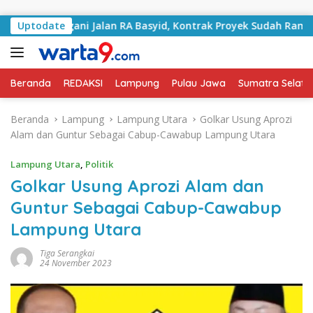
Langsung ke konten
 Tangani Jalan RA Basyid, Kontrak Proyek Sudah Rampung
Uptodate
Beranda
REDAKSI
Lampung
Pulau Jawa
Sumatra Selata
Beranda
Lampung
Lampung Utara
Golkar Usung Aprozi
Alam dan Guntur Sebagai Cabup-Cawabup Lampung Utara
Lampung Utara
,
Politik
Golkar Usung Aprozi Alam dan
Guntur Sebagai Cabup-Cawabup
Lampung Utara
Tiga Serangkai
24 November 2023