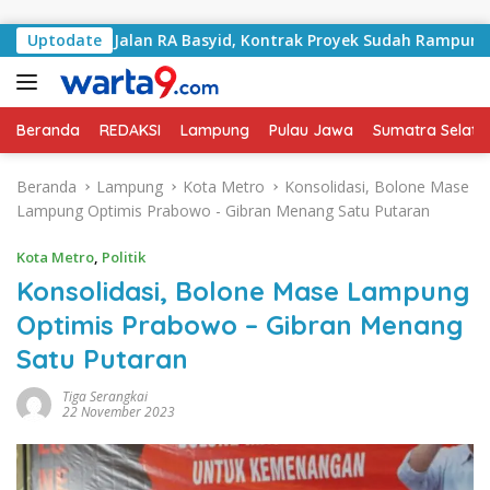
Langsung ke konten
ngani Jalan RA Basyid, Kontrak Proyek Sudah Rampung
Uptodate
Beranda
REDAKSI
Lampung
Pulau Jawa
Sumatra Selata
Beranda
Lampung
Kota Metro
Konsolidasi, Bolone Mase
Lampung Optimis Prabowo - Gibran Menang Satu Putaran
Kota Metro
,
Politik
Konsolidasi, Bolone Mase Lampung
Optimis Prabowo – Gibran Menang
Satu Putaran
Tiga Serangkai
22 November 2023