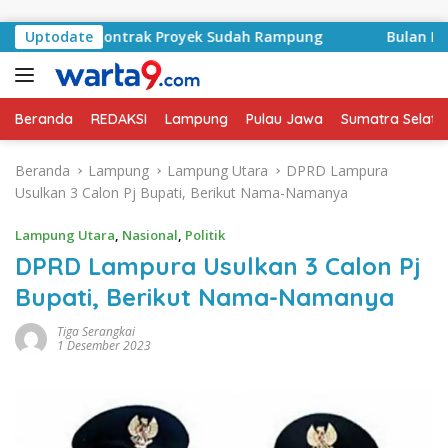
Langsung ke konten
Basyid, Kontrak Proyek Sudah Rampung
Uptodate
Bulan Kemerde
Beranda
REDAKSI
Lampung
Pulau Jawa
Sumatra Selata
Beranda
Lampung
Lampung Utara
DPRD Lampura
Usulkan 3 Calon Pj Bupati, Berikut Nama-Namanya
Lampung Utara
,
Nasional
,
Politik
DPRD Lampura Usulkan 3 Calon Pj
Bupati, Berikut Nama-Namanya
Tiga Serangkai
1 Desember 2023