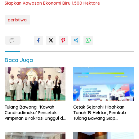
Siapkan Kawasan Ekonomi Biru 1.500 Hektare
peristiwa
Baca Juga
Tulang Bawang: ‘Kawah
Cetak Sejarah! Hibahkan
Candradimuka’ Pencetak
Tanah 19 Hektar, Pemkab
Pimpinan Birokrasi Unggul di
Tulang Bawang Siap
Provinsi Lampung
Hadirkan Sekolah Nasional
Terintegrasi Pertama di
Lampung