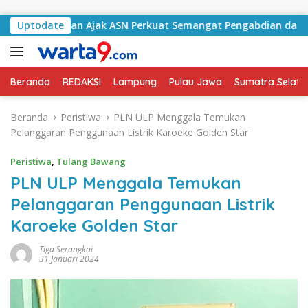
Langsung ke konten
Selatan Ajak ASN Perkuat Semangat Pengabdian dan Tingkatka
Uptodate
Beranda
REDAKSI
Lampung
Pulau Jawa
Sumatra Selata
Beranda
Peristiwa
PLN ULP Menggala Temukan
Pelanggaran Penggunaan Listrik Karoeke Golden Star
Peristiwa
,
Tulang Bawang
PLN ULP Menggala Temukan
Pelanggaran Penggunaan Listrik
Karoeke Golden Star
Tiga Serangkai
31 Januari 2024