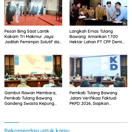
Pesan Bing Saat Lantik
Langkah Emas Tulang
Kakam Tri Makmur Jaya:
Bawang: Amankan 1.700
Jadilah Pemimpin Solutif dan
Hektar Lahan PT CPP Demi
Berintegritas!
Kembangkan Kawasan
Ekonomi Biru
Gambut Rawan Membara,
Pemkab Tulang Bawang
Pemkab Tulang Bawang
Jalani Verifikasi Faktual
Gandeng Swasta Kepung
PKPD 2026, Siapkan
Ancaman El Nino 2026
Kawasan Ekonomi Biru 1.500
Hektare
Rekomendasi untuk kamu