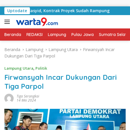
Langsung ke konten
n RA Basyid, Kontrak Proyek Sudah Rampung
Uptodate
Bulan Ke
Beranda
REDAKSI
Lampung
Pulau Jawa
Sumatra Selata
Beranda
Lampung
Lampung Utara
Firwansyah Incar
Dukungan Dari Tiga Parpol
Lampung Utara
,
Politik
Firwansyah Incar Dukungan Dari
Tiga Parpol
Tiga Serangkai
14 Mei 2024