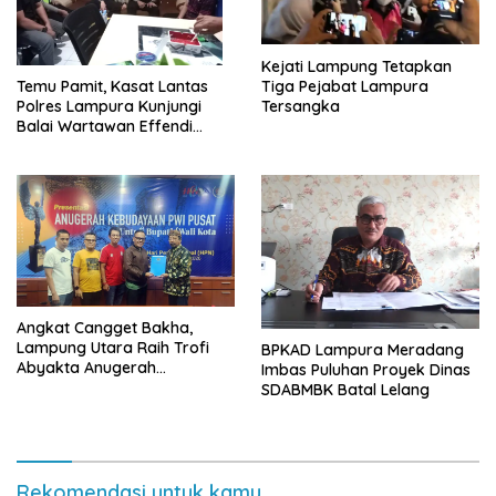
Kejati Lampung Tetapkan
Tiga Pejabat Lampura
Temu Pamit, Kasat Lantas
Tersangka
Polres Lampura Kunjungi
Balai Wartawan Effendi
Yusuf
Angkat Cangget Bakha,
Lampung Utara Raih Trofi
BPKAD Lampura Meradang
Abyakta Anugerah
Imbas Puluhan Proyek Dinas
Kebudayaan PWI 2026
SDABMBK Batal Lelang
Rekomendasi untuk kamu