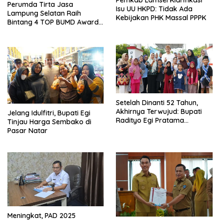
Pemkab Lamsel Klarifikasi
Perumda Tirta Jasa
Isu UU HKPD: Tidak Ada
Lampung Selatan Raih
Kebijakan PHK Massal PPPK
Bintang 4 TOP BUMD Awards
2026, Tiga Penghargaan
Sekaligus Diborong
Setelah Dinanti 52 Tahun,
Akhirnya Terwujud: Bupati
Jelang Idulfitri, Bupati Egi
Radityo Egi Pratama
Tinjau Harga Sembako di
Resmikan Jalan Kota
Pasar Natar
Dalam–Budidaya
Meningkat, PAD 2025