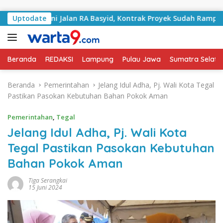
Langsung ke konten
angani Jalan RA Basyid, Kontrak Proyek Sudah Rampung
Uptodate
Beranda
REDAKSI
Lampung
Pulau Jawa
Sumatra Selata
Beranda
Pemerintahan
Jelang Idul Adha, Pj. Wali Kota Tegal
Pastikan Pasokan Kebutuhan Bahan Pokok Aman
Pemerintahan
,
Tegal
Jelang Idul Adha, Pj. Wali Kota
Tegal Pastikan Pasokan Kebutuhan
Bahan Pokok Aman
Tiga Serangkai
15 Juni 2024