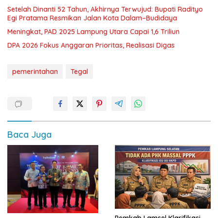
Setelah Dinanti 52 Tahun, Akhirnya Terwujud: Bupati Radityo
Egi Pratama Resmikan Jalan Kota Dalam–Budidaya
Meningkat, PAD 2025 Lampung Utara Capai 1,6 Triliun
DPA 2026 Fokus Anggaran Prioritas, Realisasi Digas
pemerintahan
Tegal
Baca Juga