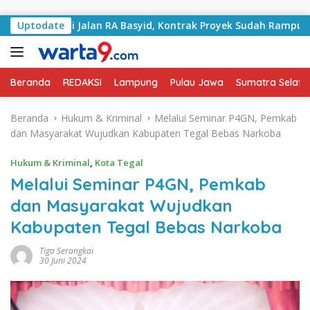
Langsung ke konten
angani Jalan RA Basyid, Kontrak Proyek Sudah Rampung
Uptodate
Beranda
REDAKSI
Lampung
Pulau Jawa
Sumatra Selata
Beranda
Hukum & Kriminal
Melalui Seminar P4GN, Pemkab
dan Masyarakat Wujudkan Kabupaten Tegal Bebas Narkoba
Hukum & Kriminal
,
Kota Tegal
Melalui Seminar P4GN, Pemkab
dan Masyarakat Wujudkan
Kabupaten Tegal Bebas Narkoba
Tiga Serangkai
30 Juni 2024