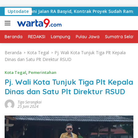
Langsung ke konten
Tangani Jalan RA Basyid, Kontrak Proyek Sudah Rampung
Uptodate
Beranda
REDAKSI
Lampung
Pulau Jawa
Sumatra Selata
Beranda
Kota Tegal
Pj. Wali Kota Tunjuk Tiga Plt Kepala
Dinas dan Satu Plt Direktur RSUD
Kota Tegal
,
Pemerintahan
Pj. Wali Kota Tunjuk Tiga Plt Kepala
Dinas dan Satu Plt Direktur RSUD
Tiga Serangkai
25 Juni 2024