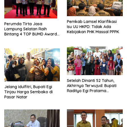
Pemkab Lamsel Klarifikasi
Perumda Tirta Jasa
Isu UU HKPD: Tidak Ada
Lampung Selatan Raih
Kebijakan PHK Massal PPPK
Bintang 4 TOP BUMD Awards
2026, Tiga Penghargaan
Sekaligus Diborong
Setelah Dinanti 52 Tahun,
Akhirnya Terwujud: Bupati
Jelang Idulfitri, Bupati Egi
Radityo Egi Pratama
Tinjau Harga Sembako di
Resmikan Jalan Kota
Pasar Natar
Dalam–Budidaya