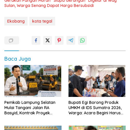
Gerakan Pangan Murah “Siapa Gerangan” Digelar di Way
Sulan, Warga Senang Dapat Harga Bersubsidi
Ekobang
kota tegal
Baca Juga
Pemkab Lampung Selatan
Bupati Egi Borong Produk
Mulai Tangani Jalan RA
UMKM di IDS Sumatra 2026,
Basyid, Kontrak Proyek
Warga: Acara Begini Harus
Sudah Rampung
Sering Digelar