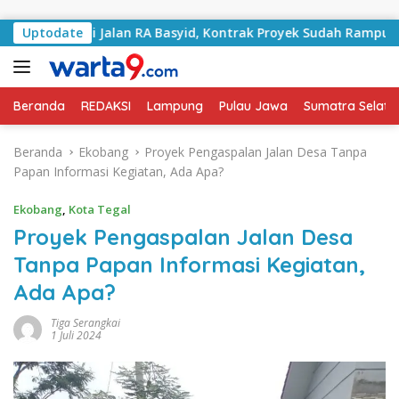
Langsung ke konten
angani Jalan RA Basyid, Kontrak Proyek Sudah Rampung
Uptodate
Beranda
REDAKSI
Lampung
Pulau Jawa
Sumatra Selata
Beranda
Ekobang
Proyek Pengaspalan Jalan Desa Tanpa
Papan Informasi Kegiatan, Ada Apa?
Ekobang
,
Kota Tegal
Proyek Pengaspalan Jalan Desa
Tanpa Papan Informasi Kegiatan,
Ada Apa?
Tiga Serangkai
1 Juli 2024