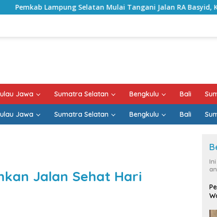
tan Mulai Tangani Jalan RA Basyid, Kontrak Proyek Sudah Ra
ulau Jawa
Sumatra Selatan
Bengkulu
Bali
Sum
ulau Jawa
Sumatra Selatan
Bengkulu
Bali
Sum
B
In
an
hkan Jalan Sehat Hari
Pe
Wa