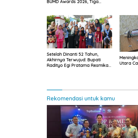
BUMD Awards 2026, Tiga
Penghargaan Sekaligus
Diborong
Setelah Dinanti 52 Tahun,
Meningk
Akhirnya Terwujud: Bupati
Utara Cap
Radityo Egi Pratama Resmikan
Jalan Kota Dalam–Budidaya
Rekomendasi untuk kamu