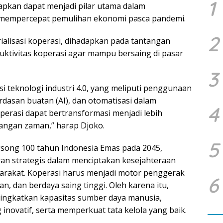
1
arapkan dapat menjadi pilar utama dalam
mempercepat pemulihan ekonomi pasca pandemi.
2
ialisasi koperasi, dihadapkan pada tantangan
uktivitas koperasi agar mampu bersaing di pasar
3
 teknologi industri 4.0, yang meliputi penggunaan
erdasan buatan (AI), dan otomatisasi dalam
4
operasi dapat bertransformasi menjadi lebih
angan zaman,” harap Djoko.
5
ngsong 100 tahun Indonesia Emas pada 2045,
n strategis dalam menciptakan kesejahteraan
yarakat. Koperasi harus menjadi motor penggerak
6
n, dan berdaya saing tinggi. Oleh karena itu,
ningkatkan kapasitas sumber daya manusia,
ovatif, serta memperkuat tata kelola yang baik.