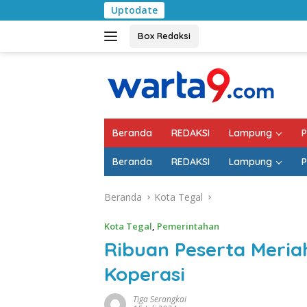
Langsung
Uptodate
Pemkab Lampung Sela
ke
konten
Box Redaksi
Beranda
REDAKSI
Lampung
P
Beranda
REDAKSI
Lampung
P
Beranda
Kota Tegal
Kota Tegal
,
Pemerintahan
Ribuan Peserta Meria
Koperasi
Tiga Serangkai