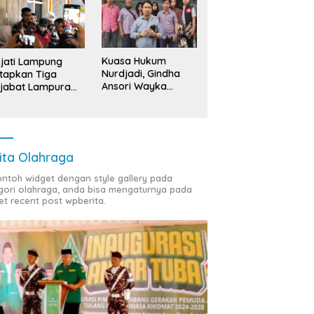
Kuasa Hukum
jati Lampung
Nurdjadi, Gindha
tapkan Tiga
Ansori Wayka
jabat Lampura
Laporkan
ersangka
Penyerobotan
Tanah ke Polda
Lampung
ita Olahraga
contoh widget dengan style gallery pada
gori olahraga, anda bisa mengaturnya pada
et recent post wpberita.