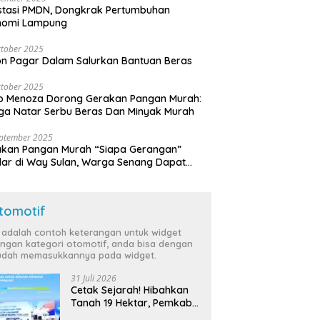
stasi PMDN, Dongkrak Pertumbuhan
nomi Lampung
tober 2025
n Pagar Dalam Salurkan Bantuan Beras
tober 2025
o Menoza Dorong Gerakan Pangan Murah:
a Natar Serbu Beras Dan Minyak Murah
eptember 2025
akan Pangan Murah “Siapa Gerangan”
lar di Way Sulan, Warga Senang Dapat
a Bersubsidi
tomotif
i adalah contoh keterangan untuk widget
ngan kategori otomotif, anda bisa dengan
dah memasukkannya pada widget.
31 Juli 2026
Cetak Sejarah! Hibahkan
Tanah 19 Hektar, Pemkab
Tulang Bawang Siap