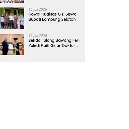
Hadirkan Sekolah Nasional
Terintegrasi Pertama di
16 Juli 2026
Lampung
Kawal Kualitas Gizi Siswa:
Bupati Lampung Selatan
dan Kajati Lampung Tinjau
Langsung Program Makan
Bergizi Gratis di Natar
15 Juli 2026
Sekda Tulang Bawang Ferli
Yuledi Raih Gelar Doktor
Unila, Angkat Model P4GN
Berbasis Kearifan Lokal