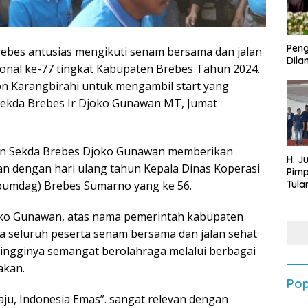
Peng
ebes antusias mengikuti senam bersama dan jalan
Dilan
onal ke-77 tingkat Kabupaten Brebes Tahun 2024.
n Karangbirahi untuk mengambil start yang
i Sekda Brebes Ir Djoko Gunawan MT, Jumat
tan Sekda Brebes Djoko Gunawan memberikan
H. J
an dengan hari ulang tahun Kepala Dinas Koperasi
Pim
Tula
umdag) Brebes Sumarno yang ke 56.
Targ
Terb
ko Gunawan, atas nama pemerintah kabupaten
202
 seluruh peserta senam bersama dan jalan sehat
 tingginya semangat berolahraga melalui berbagai
akan.
Pop
u, Indonesia Emas”. sangat relevan dengan