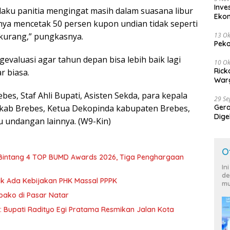
Inve
selaku panitia mengingat masih dalam suasana libur
Eko
anya mencetak 50 persen kupon undian tidak seperti
13 Ok
kurang,” pungkasnya.
Peko
aluasi agar tahun depan bisa lebih baik lagi
10 Ok
Rick
r biasa.
Warg
bes, Staf Ahli Bupati, Asisten Sekda, para kepala
29 S
Ger
kab Brebes, Ketua Dekopinda kabupaten Brebes,
Dige
 undangan lainnya. (W9-Kin)
Harg
O
 Bintang 4 TOP BUMD Awards 2026, Tiga Penghargaan
In
de
dak Ada Kebijakan PHK Massal PPPK
mu
mbako di Pasar Natar
d: Bupati Radityo Egi Pratama Resmikan Jalan Kota