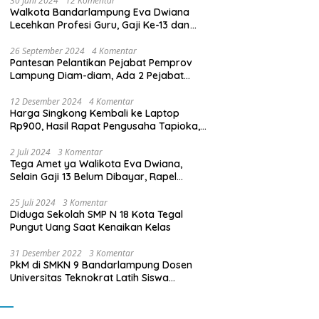
30 Juni 2024
12 Komentar
Walkota Bandarlampung Eva Dwiana
Lecehkan Profesi Guru, Gaji Ke-13 dan
THR Tidak Dibayarkan
26 September 2024
4 Komentar
Pantesan Pelantikan Pejabat Pemprov
Lampung Diam-diam, Ada 2 Pejabat
yang Dilantik Masih Golongan III/b
12 Desember 2024
4 Komentar
Harga Singkong Kembali ke Laptop
Rp900, Hasil Rapat Pengusaha Tapioka,
Petani Singkong dengan Pj. Gubernur
Lampung
2 Juli 2024
3 Komentar
Tega Amet ya Walikota Eva Dwiana,
Selain Gaji 13 Belum Dibayar, Rapel
Kenaikan Gaji 2 Bulan Juga Belum
Dibayar
25 Juli 2024
3 Komentar
Diduga Sekolah SMP N 18 Kota Tegal
Pungut Uang Saat Kenaikan Kelas
31 Desember 2022
3 Komentar
PkM di SMKN 9 Bandarlampung Dosen
Universitas Teknokrat Latih Siswa
Membuat Program Mobil RC Berbasis IoT