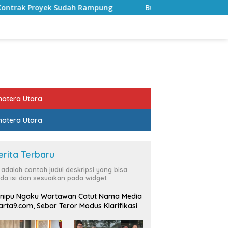
mpung
Bulan Kemerdekaan, Bupati Lampung Selatan Aj
atera Utara
atera Utara
erita Terbaru
i adalah contoh judul deskripsi yang bisa
da isi dan sesuaikan pada widget
nipu Ngaku Wartawan Catut Nama Media
rta9.com, Sebar Teror Modus Klarifikasi