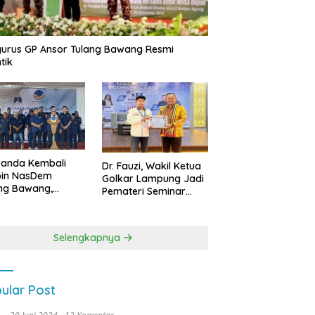
urus GP Ansor Tulang Bawang Resmi
tik
uanda Kembali
Dr. Fauzi, Wakil Ketua
pin NasDem
Golkar Lampung Jadi
ng Bawang,
Pemateri Seminar
etkan Kursi DPRD
Nasional FEB Unila,
anyak di Pemilu
Membangun Fondasi
9
Kuat Melalui 4 Pilar
Selengkapnya
Kebangsaan
ular Post