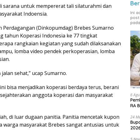
Ber
 sarana untuk mempererat tali silaturahmi dan
Ini 
syarakat Indoensia.
post
pada
dan Perdagangan (Dinkopumdag) Brebes Sumarno
 tahun Koperasi Indonesia ke 77 tingkat
erapa rangkaian kegiatan yang sudah dilaksanakan
mampu, lomba video pendek perkoperasian, lomba
ian.
jalan sehat,” ucap Sumarno.
i bisa menjadikan koperasi berdaya terus, berani
ensejahterakan anggota koperasi dan masyarakat
6 Agu
Pemk
RA B
ah, di luar dugaan panitia. Panitia mencetak kupon
24 Me
Bupa
ta warga masyarakat Brebes sangat antusias untuk
2026
5 No