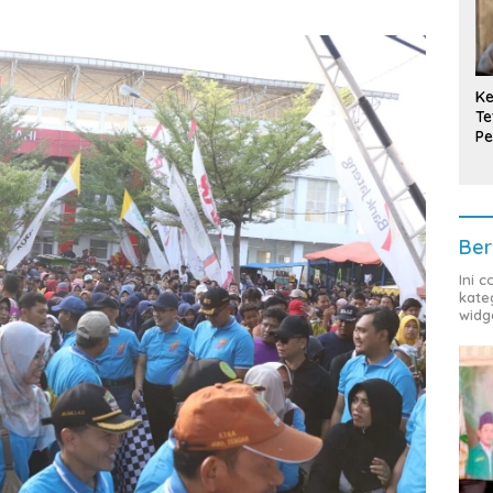
Ke
Te
Pe
T
Ber
Ini 
kate
widg