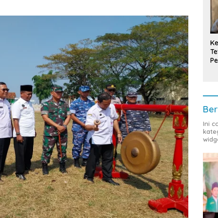
Ke
Te
Pe
T
Ber
Ini 
kate
widg