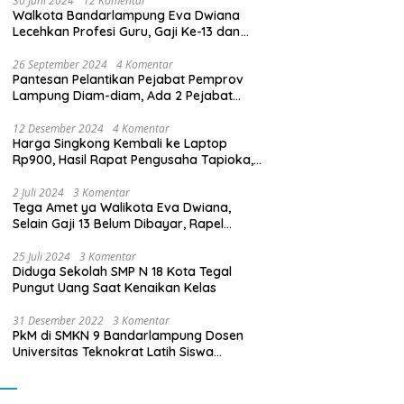
30 Juni 2024
12 Komentar
Walkota Bandarlampung Eva Dwiana
Lecehkan Profesi Guru, Gaji Ke-13 dan
THR Tidak Dibayarkan
26 September 2024
4 Komentar
Pantesan Pelantikan Pejabat Pemprov
Lampung Diam-diam, Ada 2 Pejabat
yang Dilantik Masih Golongan III/b
12 Desember 2024
4 Komentar
Harga Singkong Kembali ke Laptop
Rp900, Hasil Rapat Pengusaha Tapioka,
Petani Singkong dengan Pj. Gubernur
Lampung
2 Juli 2024
3 Komentar
Tega Amet ya Walikota Eva Dwiana,
Selain Gaji 13 Belum Dibayar, Rapel
Kenaikan Gaji 2 Bulan Juga Belum
Dibayar
25 Juli 2024
3 Komentar
Diduga Sekolah SMP N 18 Kota Tegal
Pungut Uang Saat Kenaikan Kelas
31 Desember 2022
3 Komentar
PkM di SMKN 9 Bandarlampung Dosen
Universitas Teknokrat Latih Siswa
Membuat Program Mobil RC Berbasis IoT