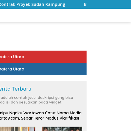
mpung
Bulan Kemerdekaan, Bupati Lampung Selatan Aj
atera Utara
atera Utara
erita Terbaru
i adalah contoh judul deskripsi yang bisa
da isi dan sesuaikan pada widget
nipu Ngaku Wartawan Catut Nama Media
rta9.com, Sebar Teror Modus Klarifikasi