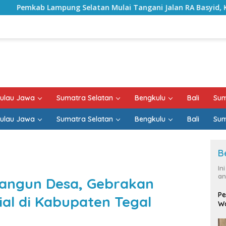
tan Mulai Tangani Jalan RA Basyid, Kontrak Proyek Sudah Ra
ulau Jawa
Sumatra Selatan
Bengkulu
Bali
Sum
ulau Jawa
Sumatra Selatan
Bengkulu
Bali
Sum
B
In
an
angun Desa, Gebrakan
Pe
ial di Kabupaten Tegal
Wa