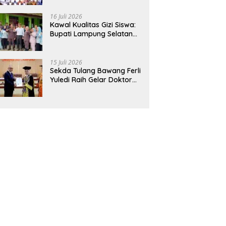
Hadirkan Sekolah Nasional
Terintegrasi Pertama di
16 Juli 2026
Lampung
Kawal Kualitas Gizi Siswa:
Bupati Lampung Selatan
dan Kajati Lampung Tinjau
Langsung Program Makan
Bergizi Gratis di Natar
15 Juli 2026
Sekda Tulang Bawang Ferli
Yuledi Raih Gelar Doktor
Unila, Angkat Model P4GN
Berbasis Kearifan Lokal