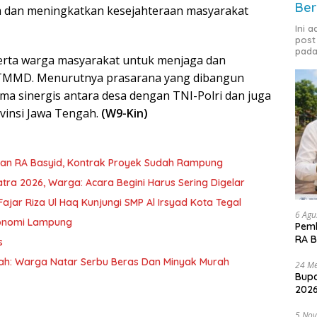
Ber
 dan meningkatkan kesejahteraan masyarakat
Ini 
post
pada
serta warga masyarakat untuk menjaga dan
 TMMD. Menurutnya prasarana yang dibangun
ma sinergis antara desa dengan TNI-Polri dan juga
vinsi Jawa Tengah.
(W9-Kin)
lan RA Basyid, Kontrak Proyek Sudah Rampung
tra 2026, Warga: Acara Begini Harus Sering Digelar
ajar Riza Ul Haq Kunjungi SMP Al Irsyad Kota Tegal
6 Agu
konomi Lampung
Pemk
RA B
s
h: Warga Natar Serbu Beras Dan Minyak Murah
24 Me
Bupa
2026
5 No