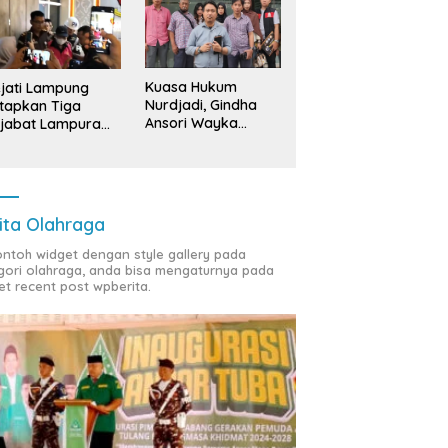
Kuasa Hukum
jati Lampung
Nurdjadi, Gindha
tapkan Tiga
Ansori Wayka
jabat Lampura
Laporkan
ersangka
Penyerobotan
Tanah ke Polda
Lampung
ita Olahraga
contoh widget dengan style gallery pada
gori olahraga, anda bisa mengaturnya pada
et recent post wpberita.