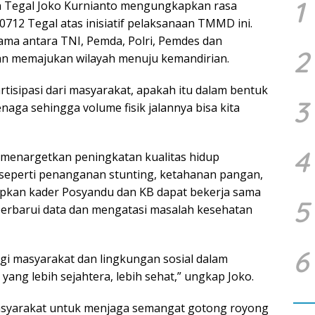
1
ten Tegal Joko Kurnianto mengungkapkan rasa
0712 Tegal atas inisiatif pelaksanaan TMMD ini.
ama antara TNI, Pemda, Polri, Pemdes dan
2
n memajukan wilayah menuju kemandirian.
artisipasi dari masyarakat, apakah itu dalam bentuk
3
naga sehingga volume fisik jalannya bisa kita
4
menargetkan peningkatan kualitas hidup
, seperti penanganan stunting, ketahanan pangan,
pkan kader Posyandu dan KB dapat bekerja sama
5
rbarui data dan mengatasi masalah kesehatan
6
agi masyarakat dan lingkungan sosial dalam
ang lebih sejahtera, lebih sehat,” ungkap Joko.
asyarakat untuk menjaga semangat gotong royong