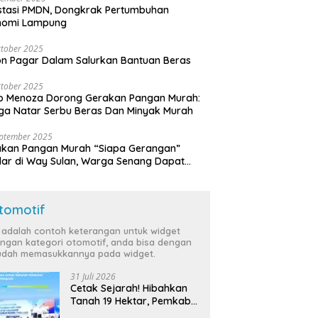
stasi PMDN, Dongkrak Pertumbuhan
nomi Lampung
tober 2025
n Pagar Dalam Salurkan Bantuan Beras
tober 2025
o Menoza Dorong Gerakan Pangan Murah:
a Natar Serbu Beras Dan Minyak Murah
eptember 2025
akan Pangan Murah “Siapa Gerangan”
lar di Way Sulan, Warga Senang Dapat
a Bersubsidi
tomotif
i adalah contoh keterangan untuk widget
ngan kategori otomotif, anda bisa dengan
dah memasukkannya pada widget.
31 Juli 2026
Cetak Sejarah! Hibahkan
Tanah 19 Hektar, Pemkab
Tulang Bawang Siap