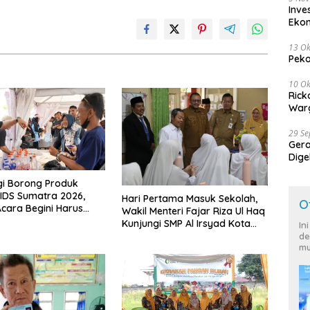
Inve
Eko
13 Ok
Peko
10 Ok
Rick
Warg
29 S
Ger
Dige
Harg
gi Borong Produk
IDS Sumatra 2026,
Hari Pertama Masuk Sekolah,
O
cara Begini Harus
Wakil Menteri Fajar Riza Ul Haq
igelar
Kunjungi SMP Al Irsyad Kota
In
Tegal
de
mu