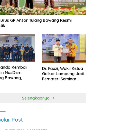
urus GP Ansor Tulang Bawang Resmi
tik
uanda Kembali
Dr. Fauzi, Wakil Ketua
pin NasDem
Golkar Lampung Jadi
ng Bawang,
Pemateri Seminar
etkan Kursi DPRD
Nasional FEB Unila,
anyak di Pemilu
Membangun Fondasi
9
Kuat Melalui 4 Pilar
Selengkapnya
Kebangsaan
ular Post