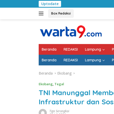
Langsung
Uptodate
Pemkab Lampung Sela
ke
konten
Box Redaksi
Beranda
REDAKSI
Lampung
P
Beranda
REDAKSI
Lampung
P
Beranda
Ekobang
Ekobang
,
Tegal
TNI Manunggal Memb
Infrastruktur dan Sos
Tiga Serangkai