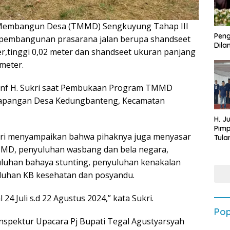
Membangun Desa (TMMD) Sengkuyung Tahap III
Peng
 pembangunan prasarana jalan berupa shandseet
Dilan
r,tinggi 0,02 meter dan shandseet ukuran panjang
 meter.
 Inf H. Sukri saat Pembukaan Program TMMD
Lapangan Desa Kedungbanteng, Kecamatan
H. J
Pim
Sukri menyampaikan bahwa pihaknya juga menyasar
Tula
Targ
 TMMD, penyuluhan wasbang dan bela negara,
Terb
luhan bahaya stunting, penyuluhan kenakalan
202
luhan KB kesehatan dan posyandu.
4 Juli s.d 22 Agustus 2024,” kata Sukri.
Pop
Inspektur Upacara Pj Bupati Tegal Agustyarsyah