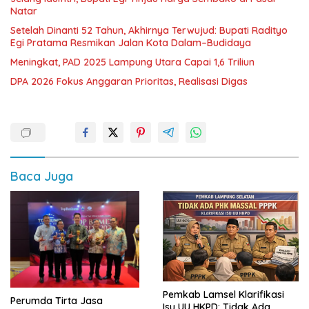
Natar
Setelah Dinanti 52 Tahun, Akhirnya Terwujud: Bupati Radityo
Egi Pratama Resmikan Jalan Kota Dalam–Budidaya
Meningkat, PAD 2025 Lampung Utara Capai 1,6 Triliun
DPA 2026 Fokus Anggaran Prioritas, Realisasi Digas
Baca Juga
Pemkab Lamsel Klarifikasi
Perumda Tirta Jasa
Isu UU HKPD: Tidak Ada