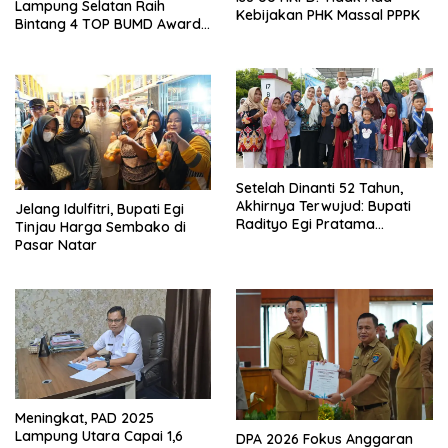
Lampung Selatan Raih
Kebijakan PHK Massal PPPK
Bintang 4 TOP BUMD Awards
2026, Tiga Penghargaan
Sekaligus Diborong
Setelah Dinanti 52 Tahun,
Akhirnya Terwujud: Bupati
Jelang Idulfitri, Bupati Egi
Radityo Egi Pratama
Tinjau Harga Sembako di
Resmikan Jalan Kota
Pasar Natar
Dalam–Budidaya
Meningkat, PAD 2025
Lampung Utara Capai 1,6
DPA 2026 Fokus Anggaran