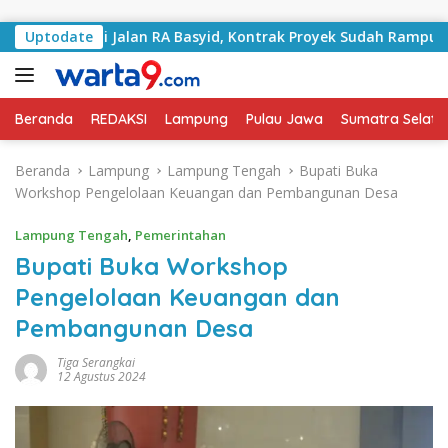
Langsung ke konten
angani Jalan RA Basyid, Kontrak Proyek Sudah Rampung
Uptodate
Beranda
REDAKSI
Lampung
Pulau Jawa
Sumatra Selata
Beranda
Lampung
Lampung Tengah
Bupati Buka
Workshop Pengelolaan Keuangan dan Pembangunan Desa
Lampung Tengah
,
Pemerintahan
Bupati Buka Workshop
Pengelolaan Keuangan dan
Pembangunan Desa
Tiga Serangkai
12 Agustus 2024