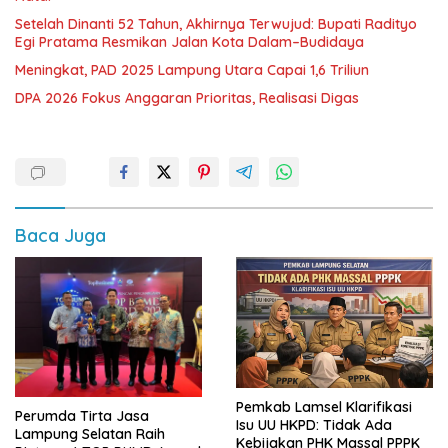
Setelah Dinanti 52 Tahun, Akhirnya Terwujud: Bupati Radityo
Egi Pratama Resmikan Jalan Kota Dalam–Budidaya
Meningkat, PAD 2025 Lampung Utara Capai 1,6 Triliun
DPA 2026 Fokus Anggaran Prioritas, Realisasi Digas
Baca Juga
Pemkab Lamsel Klarifikasi
Perumda Tirta Jasa
Isu UU HKPD: Tidak Ada
Lampung Selatan Raih
Kebijakan PHK Massal PPPK