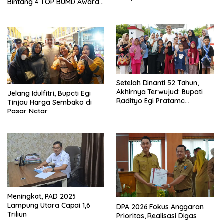
Bintang 4 TOP BUMD Awards
2026, Tiga Penghargaan
Sekaligus Diborong
Setelah Dinanti 52 Tahun,
Akhirnya Terwujud: Bupati
Jelang Idulfitri, Bupati Egi
Radityo Egi Pratama
Tinjau Harga Sembako di
Resmikan Jalan Kota
Pasar Natar
Dalam–Budidaya
Meningkat, PAD 2025
Lampung Utara Capai 1,6
DPA 2026 Fokus Anggaran
Triliun
Prioritas, Realisasi Digas