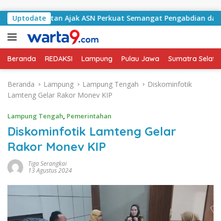
Langsung ke konten
ng Selatan Ajak ASN Perkuat Semangat Pengabdian dan Tingka
Uptodate
Beranda
REDAKSI
Lampung
Pulau Jawa
Sumatra Selata
Beranda
Lampung
Lampung Tengah
Diskominfotik
Lamteng Gelar Rakor Monev KIP
Lampung Tengah
,
Pemerintahan
Diskominfotik Lamteng Gelar
Rakor Monev KIP
Tiga Serangkai
13 Agustus 2024