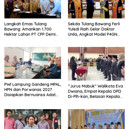
Langkah Emas Tulang
Sekda Tulang Bawang Ferli
Bawang: Amankan 1.700
Yuledi Raih Gelar Doktor
Hektar Lahan PT CPP Demi
Unila, Angkat Model P4GN
Kembangkan Kawasan
Berbasis Kearifan Lokal
Ekonomi Biru
PWI Lampung Gandeng MPAL,
“Jurus Mabuk” Walikota Eva
HPN dan Porwanas 2027
Dwiana, Empat Kepala OPD
Disiapkan Bernuansa Adat
Di-Plh-kan, Belasan Kepala
Sai Bumi Ruwa Jurai
SD dan SMP Rangkap
Jabatan Plt