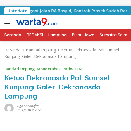
Langsung ke konten
i Tangani Jalan RA Basyid, Kontrak Proyek Sudah Rampung
Uptodate
Beranda
REDAKSI
Lampung
Pulau Jawa
Sumatra Selata
Beranda
Bandarlampung
Ketua Dekranasda Pali Sumsel
Kunjungi Galeri Dekranasda Lampung
Bandarlampung
,
Jabodetabek
,
Pariwisata
Ketua Dekranasda Pali Sumsel
Kunjungi Galeri Dekranasda
Lampung
Tiga Serangkai
21 Agustus 2024