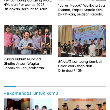
PWI Lampung Gandeng MPAL,
HPN dan Porwanas 2027
“Jurus Mabuk” Walikota Eva
Disiapkan Bernuansa Adat
Dwiana, Empat Kepala OPD
Sai Bumi Ruwa Jurai
Di-Plh-kan, Belasan Kepala
SD dan SMP Rangkap
Jabatan Plt
Kuasa Hukum Nurdjadi,
GRANAT Lampung Kembali
Gindha Ansori Wayka
Gelar Workshop dan
Laporkan Penyerobotan
Orientasi P4GN
Tanah ke Polda Lampung
Rekomendasi untuk kamu