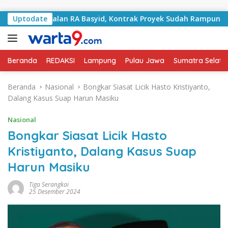
Langsung ke konten
ni Jalan RA Basyid, Kontrak Proyek Sudah Rampung
Uptodate
Bu
Beranda
REDAKSI
Lampung
Pulau Jawa
Sumatra Selata
Beranda
Nasional
Bongkar Siasat Licik Hasto Kristiyanto,
Dalang Kasus Suap Harun Masiku
Nasional
Bongkar Siasat Licik Hasto
Kristiyanto, Dalang Kasus Suap
Harun Masiku
Tiga Serangkai
25 Desember 2024