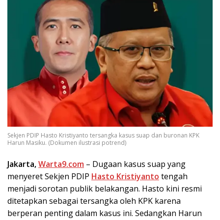
Sekjen PDIP Hasto Kristiyanto tersangka kasus suap dan buronan KPK
Harun Masiku. (Dokumen ilustrasi potrend)
Jakarta,
Warta9.com
– Dugaan kasus suap yang
menyeret Sekjen PDIP
Hasto Kristiyanto
tengah
menjadi sorotan publik belakangan. Hasto kini resmi
ditetapkan sebagai tersangka oleh KPK karena
berperan penting dalam kasus ini. Sedangkan Harun