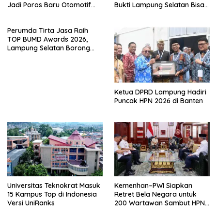
Jadi Poros Baru Otomotif
Bukti Lampung Selatan Bisa
Sumatra
Gelar Event Nasional Tanpa
APBD
Perumda Tirta Jasa Raih
TOP BUMD Awards 2026,
Lampung Selatan Borong
Tiga Penghargaan Nasional
Ketua DPRD Lampung Hadiri
Puncak HPN 2026 di Banten
Universitas Teknokrat Masuk
Kemenhan–PWI Siapkan
15 Kampus Top di Indonesia
Retret Bela Negara untuk
Versi UniRanks
200 Wartawan Sambut HPN
2026 di Banten