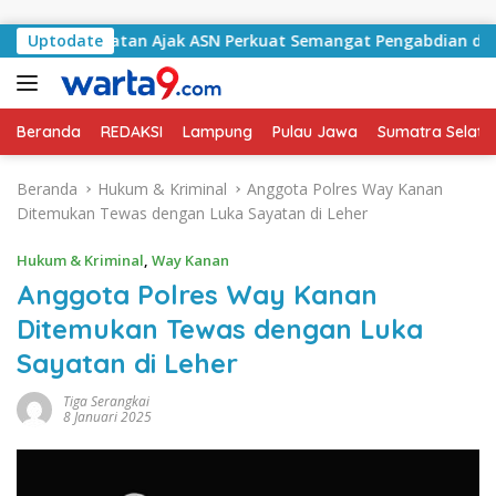
Langsung ke konten
ung Selatan Ajak ASN Perkuat Semangat Pengabdian dan Tingk
Uptodate
Beranda
REDAKSI
Lampung
Pulau Jawa
Sumatra Selata
Beranda
Hukum & Kriminal
Anggota Polres Way Kanan
Ditemukan Tewas dengan Luka Sayatan di Leher
Hukum & Kriminal
,
Way Kanan
Anggota Polres Way Kanan
Ditemukan Tewas dengan Luka
Sayatan di Leher
Tiga Serangkai
8 Januari 2025