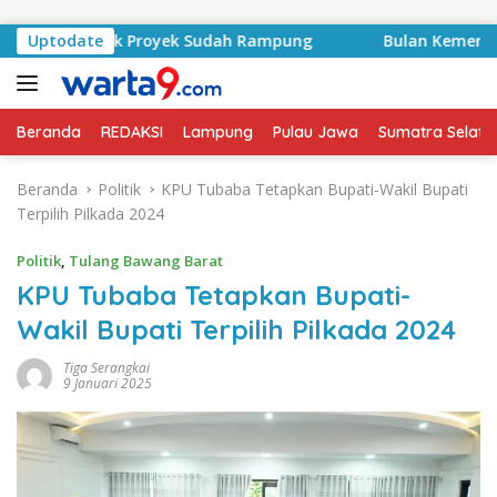
Langsung ke konten
, Kontrak Proyek Sudah Rampung
Uptodate
Bulan Kemerdekaan, B
Beranda
REDAKSI
Lampung
Pulau Jawa
Sumatra Selata
Beranda
Politik
KPU Tubaba Tetapkan Bupati-Wakil Bupati
Terpilih Pilkada 2024
Politik
,
Tulang Bawang Barat
KPU Tubaba Tetapkan Bupati-
Wakil Bupati Terpilih Pilkada 2024
Tiga Serangkai
9 Januari 2025