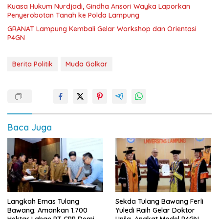
Kuasa Hukum Nurdjadi, Gindha Ansori Wayka Laporkan
Penyerobotan Tanah ke Polda Lampung
GRANAT Lampung Kembali Gelar Workshop dan Orientasi
P4GN
Berita Politik
Muda Golkar
Baca Juga
Langkah Emas Tulang
Sekda Tulang Bawang Ferli
Bawang: Amankan 1.700
Yuledi Raih Gelar Doktor
Hektar Lahan PT CPP Demi
Unila, Angkat Model P4GN