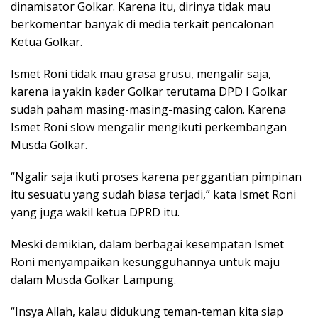
dinamisator Golkar. Karena itu, dirinya tidak mau
berkomentar banyak di media terkait pencalonan
Ketua Golkar.
Ismet Roni tidak mau grasa grusu, mengalir saja,
karena ia yakin kader Golkar terutama DPD I Golkar
sudah paham masing-masing-masing calon. Karena
Ismet Roni slow mengalir mengikuti perkembangan
Musda Golkar.
“Ngalir saja ikuti proses karena perggantian pimpinan
itu sesuatu yang sudah biasa terjadi,” kata Ismet Roni
yang juga wakil ketua DPRD itu.
Meski demikian, dalam berbagai kesempatan Ismet
Roni menyampaikan kesungguhannya untuk maju
dalam Musda Golkar Lampung.
“Insya Allah, kalau didukung teman-teman kita siap