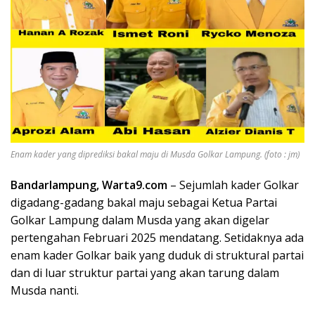
Enam kader yang diprediksi bakal maju di Musda Golkar Lampung. (foto : jm)
Bandarlampung, Warta9.com
– Sejumlah kader Golkar
digadang-gadang bakal maju sebagai Ketua Partai
Golkar Lampung dalam Musda yang akan digelar
pertengahan Februari 2025 mendatang. Setidaknya ada
enam kader Golkar baik yang duduk di struktural partai
dan di luar struktur partai yang akan tarung dalam
Musda nanti.