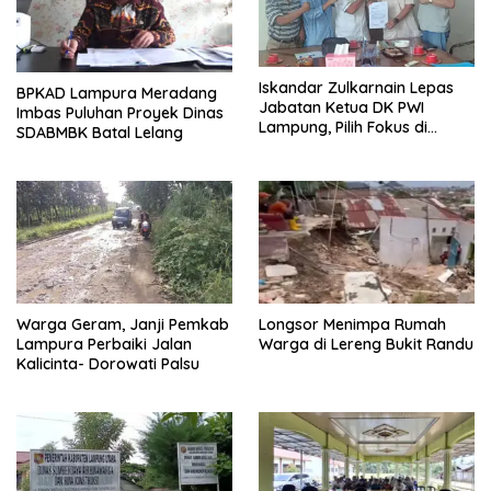
Iskandar Zulkarnain Lepas
BPKAD Lampura Meradang
Jabatan Ketua DK PWI
Imbas Puluhan Proyek Dinas
Lampung, Pilih Fokus di
SDABMBK Batal Lelang
Kepengurusan Pusat
Warga Geram, Janji Pemkab
Longsor Menimpa Rumah
Lampura Perbaiki Jalan
Warga di Lereng Bukit Randu
Kalicinta- Dorowati Palsu