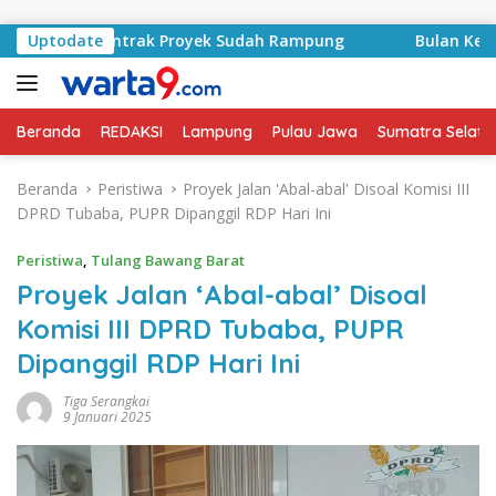
Langsung ke konten
d, Kontrak Proyek Sudah Rampung
Uptodate
Bulan Kemerdekaan,
Beranda
REDAKSI
Lampung
Pulau Jawa
Sumatra Selata
Beranda
Peristiwa
Proyek Jalan 'Abal-abal' Disoal Komisi III
DPRD Tubaba, PUPR Dipanggil RDP Hari Ini
Peristiwa
,
Tulang Bawang Barat
Proyek Jalan ‘Abal-abal’ Disoal
Komisi III DPRD Tubaba, PUPR
Dipanggil RDP Hari Ini
Tiga Serangkai
9 Januari 2025