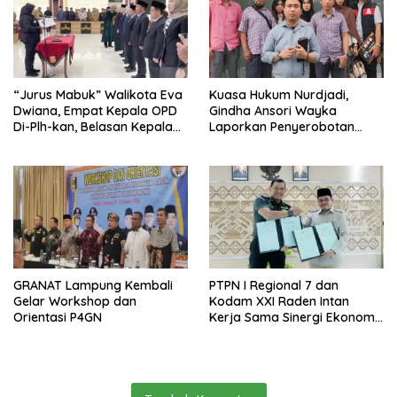
“Jurus Mabuk” Walikota Eva
Kuasa Hukum Nurdjadi,
Dwiana, Empat Kepala OPD
Gindha Ansori Wayka
Di-Plh-kan, Belasan Kepala
Laporkan Penyerobotan
SD dan SMP Rangkap
Tanah ke Polda Lampung
Jabatan Plt
GRANAT Lampung Kembali
PTPN I Regional 7 dan
Gelar Workshop dan
Kodam XXI Raden Intan
Orientasi P4GN
Kerja Sama Sinergi Ekonomi
dan Keamanan