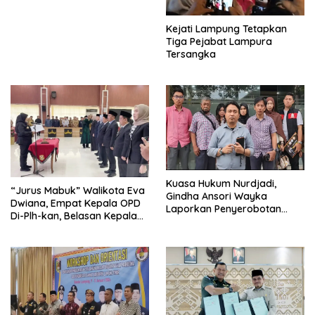
Kejati Lampung Tetapkan
Tiga Pejabat Lampura
Tersangka
Kuasa Hukum Nurdjadi,
“Jurus Mabuk” Walikota Eva
Gindha Ansori Wayka
Dwiana, Empat Kepala OPD
Laporkan Penyerobotan
Di-Plh-kan, Belasan Kepala
Tanah ke Polda Lampung
SD dan SMP Rangkap
Jabatan Plt