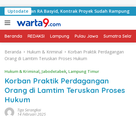
Langsung ke konten
i Jalan RA Basyid, Kontrak Proyek Sudah Rampung
Uptodate
Bu
Beranda
REDAKSI
Lampung
Pulau Jawa
Sumatra Selata
Beranda
Hukum & Kriminal
Korban Praktik Perdagangan
Orang di Lamtim Teruskan Proses Hukum
Hukum & Kriminal
,
Jabodetabek
,
Lampung Timur
Korban Praktik Perdagangan
Orang di Lamtim Teruskan Proses
Hukum
Tiga Serangkai
14 Februari 2025