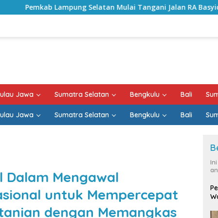
g Selatan Mulai Tangani Jalan RA Basyid, Kontrak Proyek S
ulau Jawa
Sumatra Selatan
Bengkulu
Bali
Sum
ulau Jawa
Sumatra Selatan
Bengkulu
Bali
Sum
B
In
an
l Dalam Mengawal
Pe
sional untuk Mempercepat
Wa
rtanian dengan Memangkas