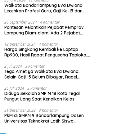
30 Juni 2024
12 Komentar
Walkota Bandarlampung Eva Dwiana
Lecehkan Profesi Guru, Gaji Ke-13 dan
THR Tidak Dibayarkan
26 September 2024
4 Komentar
Pantesan Pelantikan Pejabat Pemprov
Lampung Diam-diam, Ada 2 Pejabat
yang Dilantik Masih Golongan III/b
12 Desember 2024
4 Komentar
Harga Singkong Kembali ke Laptop
Rp900, Hasil Rapat Pengusaha Tapioka,
Petani Singkong dengan Pj. Gubernur
Lampung
2 Juli 2024
3 Komentar
Tega Amet ya Walikota Eva Dwiana,
Selain Gaji 13 Belum Dibayar, Rapel
Kenaikan Gaji 2 Bulan Juga Belum
Dibayar
25 Juli 2024
3 Komentar
Diduga Sekolah SMP N 18 Kota Tegal
Pungut Uang Saat Kenaikan Kelas
31 Desember 2022
3 Komentar
PkM di SMKN 9 Bandarlampung Dosen
Universitas Teknokrat Latih Siswa
Membuat Program Mobil RC Berbasis IoT