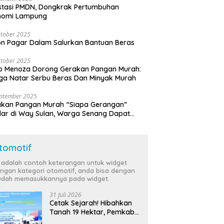
stasi PMDN, Dongkrak Pertumbuhan
nomi Lampung
tober 2025
n Pagar Dalam Salurkan Bantuan Beras
tober 2025
o Menoza Dorong Gerakan Pangan Murah:
a Natar Serbu Beras Dan Minyak Murah
eptember 2025
akan Pangan Murah “Siapa Gerangan”
lar di Way Sulan, Warga Senang Dapat
a Bersubsidi
tomotif
i adalah contoh keterangan untuk widget
ngan kategori otomotif, anda bisa dengan
dah memasukkannya pada widget.
31 Juli 2026
Cetak Sejarah! Hibahkan
Tanah 19 Hektar, Pemkab
Tulang Bawang Siap