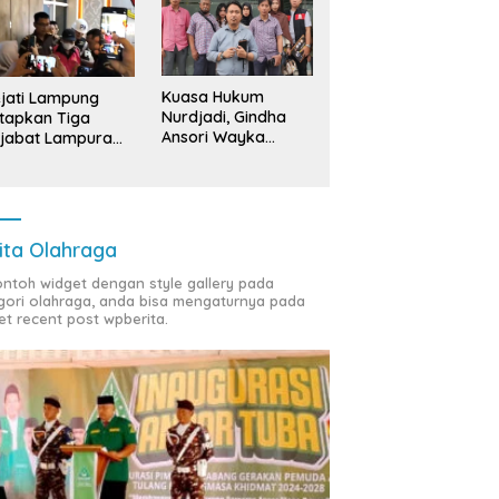
Kuasa Hukum
jati Lampung
Nurdjadi, Gindha
tapkan Tiga
Ansori Wayka
jabat Lampura
Laporkan
ersangka
Penyerobotan
Tanah ke Polda
Lampung
ita Olahraga
contoh widget dengan style gallery pada
gori olahraga, anda bisa mengaturnya pada
et recent post wpberita.