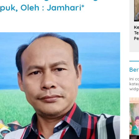
upuk, Oleh : Jamhari*
Ke
Te
Pe
T
Ber
Ini 
kate
widg