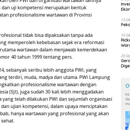
ukan oleh PWI dan organisasi wartawan lainnya
Inve
ik dan uji kompetensi merupakan bentuk
Eko
an profesionalisme wartawan di Provinsi
13 Ok
Peko
esional tidak bisa dipaksakan tanpa ada
10 Ok
Rick
yang memperoleh kebebasan sejak era reformasi
Warg
 terutama wartawan dalam menjawab kemerdekaan
29 S
mor 40 tahun 1999 tentang pers.
Ger
Dige
4, sebanyak seribu lebih anggota PWI, yang
Harg
ang terdiri, muda, madya dan utama. PWI Lampung
ingkatkan profesionalisme wartawan dengan
O
ia (SJI), juga sudah 30 kali lebih menggadakan
In
 yang telah dilakukan PWI dan sejumlah organisasi
de
mu
dan ujian kompetensi, dalam upaya menciptakan
ebab, hanya wartawan yang profesional yang akan
 sehat.