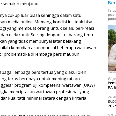
Ber
ne semakin menjamur.
Ini 
ya cukup luar biasa sehingga dalam satu
post
pada
an media online. Memang kondisi ini tidak bisa
ogi yang membuat orang untuk selalu berkreasi
dan elektronik. Seiring dengan itu, barang tentu
an yang tidak mempunyai latar belakang
i sinilah kemudian akan muncul beberapa wartawan
adi problematika di lembaga pers maupun
bagai lembaga pers tertua yang diakui oleh
pung terus berupaya untuk meningkatkan
6 Agu
Pemk
ggelar program uji kompetensi wartawan (UKW).
RA B
angka menciptakan wartawan profesional yang
24 Me
r kualitatif minimal setara dengan kriteria
Bupa
2026
5 No