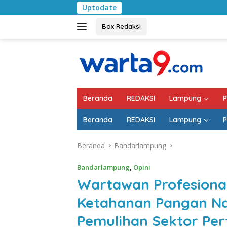
Langsung
Uptodate
Pemkab Lampun
ke
konten
Box Redaksi
Beranda
REDAKSI
Lampung
P
Beranda
REDAKSI
Lampung
P
Beranda
Bandarlampung
Bandarlampung
,
Opini
Wartawan Profesiona
Ketahanan Pangan Na
Pemulihan Sektor Pe