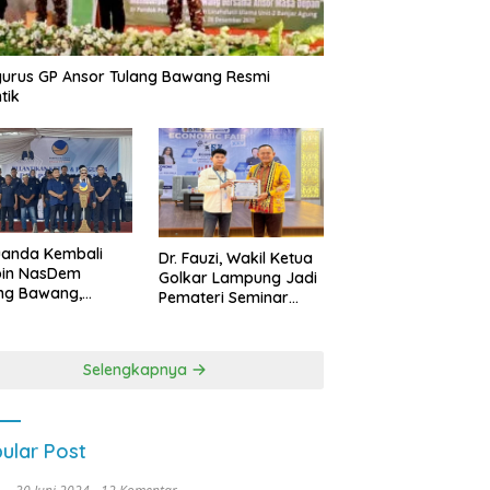
urus GP Ansor Tulang Bawang Resmi
tik
uanda Kembali
Dr. Fauzi, Wakil Ketua
pin NasDem
Golkar Lampung Jadi
ng Bawang,
Pemateri Seminar
etkan Kursi DPRD
Nasional FEB Unila,
anyak di Pemilu
Membangun Fondasi
9
Kuat Melalui 4 Pilar
Selengkapnya
Kebangsaan
ular Post