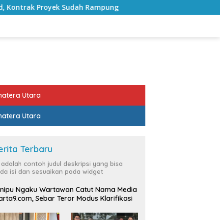
udah Rampung
Bulan Kemerdekaan, Bupati Lampung Sela
atera Utara
atera Utara
erita Terbaru
i adalah contoh judul deskripsi yang bisa
da isi dan sesuaikan pada widget
nipu Ngaku Wartawan Catut Nama Media
rta9.com, Sebar Teror Modus Klarifikasi