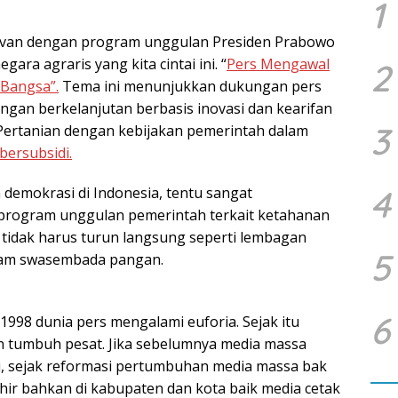
1
elevan dengan program unggulan Presiden Prabowo
ra agraris yang kita cintai ini. “
Pers Mengawal
2
Bangsa”.
Tema ini menunjukkan dukungan pers
gan berkelanjutan berbasis inovasi dan kearifan
3
Pertanian dengan kebijakan pemerintah dalam
bersubsidi.
4
demokrasi di Indonesia, tentu sangat
rogram unggulan pemerintah terkait ketahanan
s tidak harus turun langsung seperti lembagan
5
ram swasembada pangan.
6
1998 dunia pers mengalami euforia. Sejak itu
n tumbuh pesat. Jika sebelumnya media massa
pi, sejak reformasi pertumbuhan media massa bak
ahir bahkan di kabupaten dan kota baik media cetak