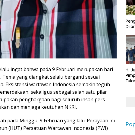
Peng
Dilan
selalu ingat bahwa pada 9 Februari merupakan hari
H. J
Pim
a. Tema yang diangkat selalu berganti sesuai
Tula
ia. Eksistensi wartawan Indonesia semakin teguh
Targ
emerdekaan, sekaligus sebagai salah satu pilar
Terb
202
erupakan penghargaan bagi seluruh insan pers
jukan dan menjaga keutuhan NKRI.
ati pada Minggu, 9 Februari yang lalu. Perayaan ini
Pop
hun (HUT) Persatuan Wartawan Indonesia (PWI)