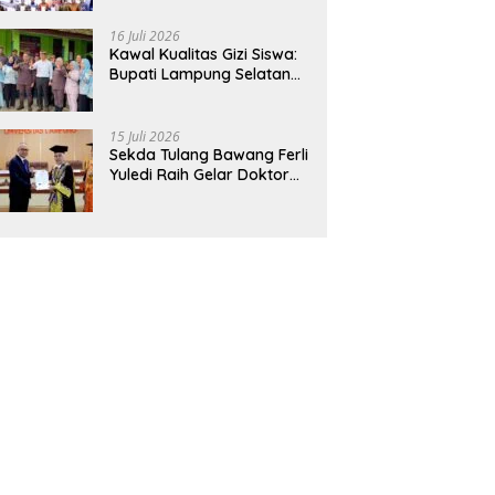
Hadirkan Sekolah Nasional
Terintegrasi Pertama di
16 Juli 2026
Lampung
Kawal Kualitas Gizi Siswa:
Bupati Lampung Selatan
dan Kajati Lampung Tinjau
Langsung Program Makan
Bergizi Gratis di Natar
15 Juli 2026
Sekda Tulang Bawang Ferli
Yuledi Raih Gelar Doktor
Unila, Angkat Model P4GN
Berbasis Kearifan Lokal