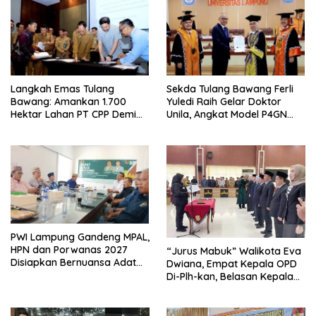
Langkah Emas Tulang
Sekda Tulang Bawang Ferli
Bawang: Amankan 1.700
Yuledi Raih Gelar Doktor
Hektar Lahan PT CPP Demi
Unila, Angkat Model P4GN
Kembangkan Kawasan
Berbasis Kearifan Lokal
Ekonomi Biru
PWI Lampung Gandeng MPAL,
HPN dan Porwanas 2027
“Jurus Mabuk” Walikota Eva
Disiapkan Bernuansa Adat
Dwiana, Empat Kepala OPD
Sai Bumi Ruwa Jurai
Di-Plh-kan, Belasan Kepala
SD dan SMP Rangkap
Jabatan Plt