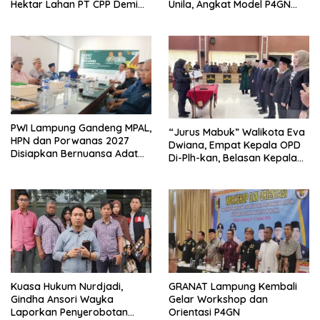
Hektar Lahan PT CPP Demi
Unila, Angkat Model P4GN
Kembangkan Kawasan
Berbasis Kearifan Lokal
Ekonomi Biru
PWI Lampung Gandeng MPAL,
“Jurus Mabuk” Walikota Eva
HPN dan Porwanas 2027
Dwiana, Empat Kepala OPD
Disiapkan Bernuansa Adat
Di-Plh-kan, Belasan Kepala
Sai Bumi Ruwa Jurai
SD dan SMP Rangkap
Jabatan Plt
Kuasa Hukum Nurdjadi,
GRANAT Lampung Kembali
Gindha Ansori Wayka
Gelar Workshop dan
Laporkan Penyerobotan
Orientasi P4GN