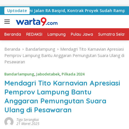
Langsung ke konten
angani Jalan RA Basyid, Kontrak Proyek Sudah Rampung
Uptodate
Beranda
REDAKSI
Lampung
Pulau Jawa
Sumatra Selata
Beranda
Bandarlampung
Mendagri Tito Karnavian Apresiasi
Pemprov Lampung Bantu Anggaran Pemungutan Suara Ulang di
Pesawaran
Bandarlampung
,
Jabodetabek
,
Pilkada 2024
Mendagri Tito Karnavian Apresiasi
Pemprov Lampung Bantu
Anggaran Pemungutan Suara
Ulang di Pesawaran
Tiga Serangkai
21 Maret 2025