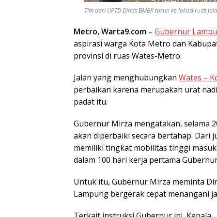
Tim dari UPTD Dinas BMBK turun ke lokasi ruas jalan
Metro, Warta9.com
–
Gubernur Lampun
aspirasi warga Kota Metro dan Kabupa
provinsi di ruas Wates-Metro.
Jalan yang menghubungkan
Wates – K
perbaikan karena merupakan urat nadi
padat itu.
Gubernur Mirza mengatakan, selama 202
akan diperbaiki secara bertahap. Dari 
memiliki tingkat mobilitas tinggi masu
dalam 100 hari kerja pertama Gubernu
Untuk itu, Gubernur Mirza meminta Di
Lampung bergerak cepat menangani jal
Terkait instruksi Gubernur ini, Kepala