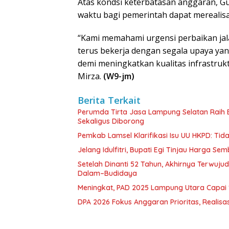
Atas kondsi keterbatasan anggaran, 
waktu bagi pemerintah dapat merealisa
“Kami memahami urgensi perbaikan jala
terus bekerja dengan segala upaya yan
demi meningkatkan kualitas infrastruk
Mirza.
(W9-jm)
Berita Terkait
Perumda Tirta Jasa Lampung Selatan Raih
Sekaligus Diborong
Pemkab Lamsel Klarifikasi Isu UU HKPD: Ti
Jelang Idulfitri, Bupati Egi Tinjau Harga Se
Setelah Dinanti 52 Tahun, Akhirnya Terwuju
Dalam–Budidaya
Meningkat, PAD 2025 Lampung Utara Capai 1,
DPA 2026 Fokus Anggaran Prioritas, Realisas