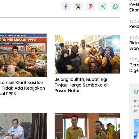
Inve
Eko
13 Ok
Peko
10 Ok
Rick
Warg
29 S
Ger
Dige
Harg
Jelang Idulfitri, Bupati Egi
amsel Klarifikasi Isu
Tinjau Harga Sembako di
 Tidak Ada Kebijakan
Pasar Natar
O
sal PPPK
In
de
mu