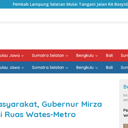
latan Mulai Tangani Jalan RA Basyid, Kontrak Proyek Sudah 
ulau Jawa
Sumatra Selatan
Bengkulu
Bali
Sum
ulau Jawa
Sumatra Selatan
Bengkulu
Bali
Sum
B
In
an
Masyarakat, Gubernur Mirza
Pe
si Ruas Wates-Metro
Wa