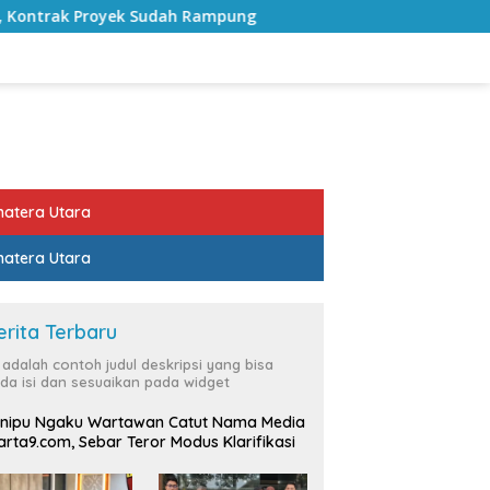
Rampung
Bulan Kemerdekaan, Bupati Lampung Selatan 
atera Utara
atera Utara
erita Terbaru
i adalah contoh judul deskripsi yang bisa
da isi dan sesuaikan pada widget
nipu Ngaku Wartawan Catut Nama Media
rta9.com, Sebar Teror Modus Klarifikasi