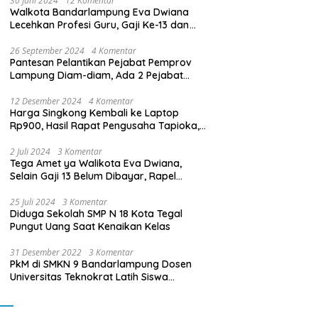
30 Juni 2024
12 Komentar
Walkota Bandarlampung Eva Dwiana
Lecehkan Profesi Guru, Gaji Ke-13 dan
THR Tidak Dibayarkan
26 September 2024
4 Komentar
Pantesan Pelantikan Pejabat Pemprov
Lampung Diam-diam, Ada 2 Pejabat
yang Dilantik Masih Golongan III/b
12 Desember 2024
4 Komentar
Harga Singkong Kembali ke Laptop
Rp900, Hasil Rapat Pengusaha Tapioka,
Petani Singkong dengan Pj. Gubernur
Lampung
2 Juli 2024
3 Komentar
Tega Amet ya Walikota Eva Dwiana,
Selain Gaji 13 Belum Dibayar, Rapel
Kenaikan Gaji 2 Bulan Juga Belum
Dibayar
25 Juli 2024
3 Komentar
Diduga Sekolah SMP N 18 Kota Tegal
Pungut Uang Saat Kenaikan Kelas
31 Desember 2022
3 Komentar
PkM di SMKN 9 Bandarlampung Dosen
Universitas Teknokrat Latih Siswa
Membuat Program Mobil RC Berbasis IoT