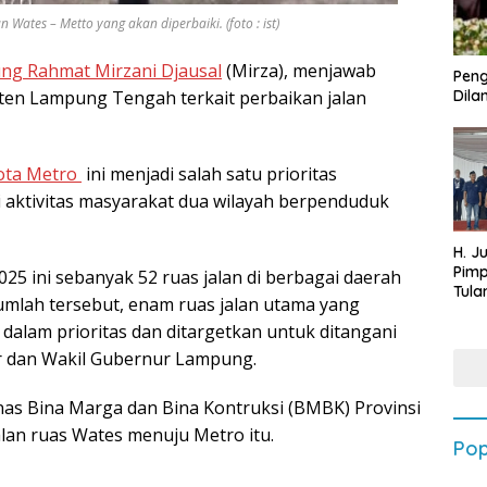
 Wates – Metto yang akan diperbaiki. (foto : ist)
g Rahmat Mirzani Djausal
(Mirza), menjawab
Peng
ten Lampung Tengah terkait perbaikan jalan
Dilan
ota Metro
ini menjadi salah satu prioritas
 aktivitas masyarakat dua wilayah berpenduduk
H. J
Pim
5 ini sebanyak 52 ruas jalan di berbagai daerah
Tula
jumlah tersebut, enam ruas jalan utama yang
Targ
k dalam prioritas dan ditargetkan untuk ditangani
Terb
202
r dan Wakil Gubernur Lampung.
nas Bina Marga dan Bina Kontruksi (BMBK) Provinsi
an ruas Wates menuju Metro itu.
Pop