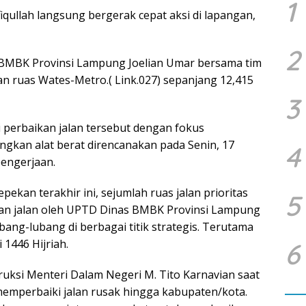
1
ullah langsung bergerak cepat aksi di lapangan,
2
s BMBK Provinsi Lampung Joelian Umar bersama tim
an ruas Wates-Metro.( Link.027) sepanjang 12,415
3
perbaikan jalan tersebut dengan fokus
gkan alat berat direncanakan pada Senin, 17
4
engerjaan.
pekan terakhir ini, sejumlah ruas jalan prioritas
5
araan jalan oleh UPTD Dinas BMBK Provinsi Lampung
ang-lubang di berbagai titik strategis. Terutama
 1446 Hijriah.
6
struksi Menteri Dalam Negeri M. Tito Karnavian saat
emperbaiki jalan rusak hingga kabupaten/kota.