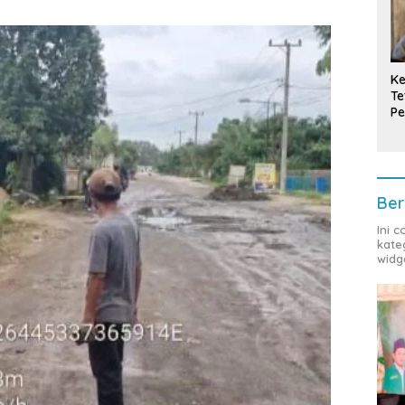
Ke
Te
Pe
T
Ber
Ini 
kate
widg