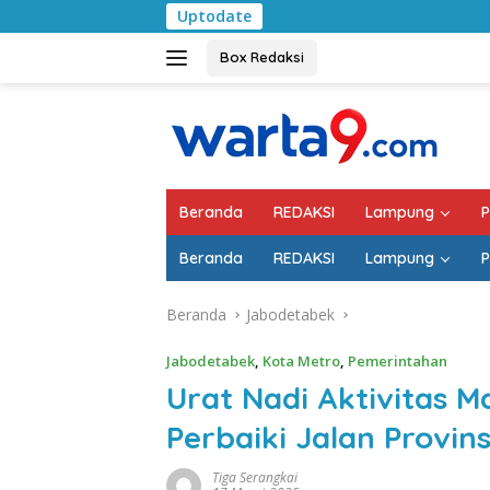
Langsung
Uptodate
Pemkab Lampung Se
ke
konten
Box Redaksi
Beranda
REDAKSI
Lampung
P
Beranda
REDAKSI
Lampung
P
Beranda
Jabodetabek
Jabodetabek
,
Kota Metro
,
Pemerintahan
Urat Nadi Aktivitas 
Perbaiki Jalan Provin
Tiga Serangkai