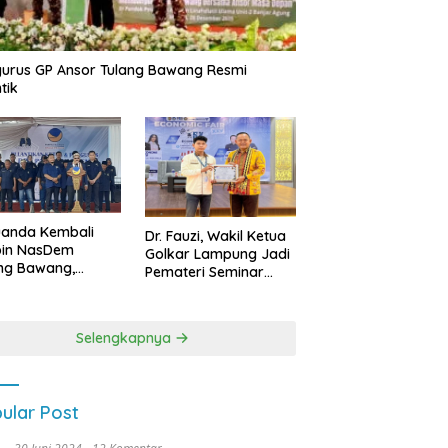
urus GP Ansor Tulang Bawang Resmi
tik
uanda Kembali
Dr. Fauzi, Wakil Ketua
pin NasDem
Golkar Lampung Jadi
ng Bawang,
Pemateri Seminar
etkan Kursi DPRD
Nasional FEB Unila,
anyak di Pemilu
Membangun Fondasi
9
Kuat Melalui 4 Pilar
Selengkapnya
Kebangsaan
ular Post